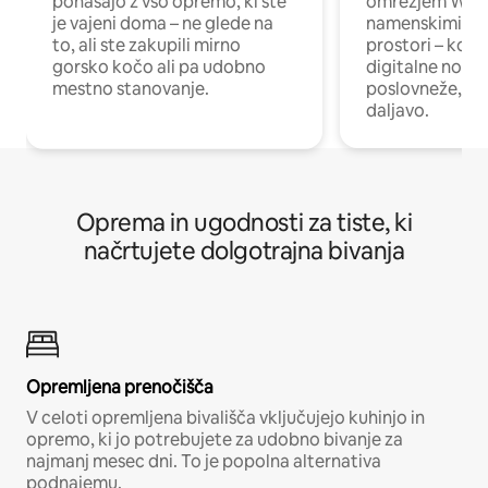
ponašajo z vso opremo, ki ste
omrežjem Wi-Fi
je vajeni doma – ne glede na
namenskimi de
to, ali ste zakupili mirno
prostori – kot 
gorsko kočo ali pa udobno
digitalne noma
mestno stanovanje.
poslovneže, ki 
daljavo.
Oprema in ugodnosti za tiste, ki
načrtujete dolgotrajna bivanja
Opremljena prenočišča
V celoti opremljena bivališča vključujejo kuhinjo in
opremo, ki jo potrebujete za udobno bivanje za
najmanj mesec dni. To je popolna alternativa
podnajemu.