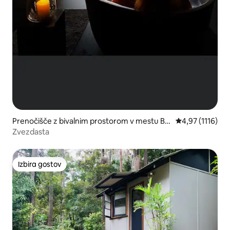
Prenočišče z bivalnim prostorom v mestu Be
Povprečna ocena
4,97 (1116)
echmont
Zvezdasta
Izbira gostov
Izbira gostov