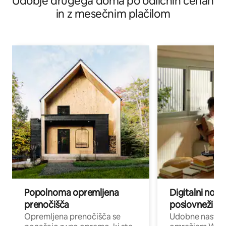
Udobje drugega doma po odličnih cenah
in z mesečnim plačilom
Popolnoma opremljena
Digitalni noma
prenočišča
poslovneži
Opremljena prenočišča se
Udobne nastani