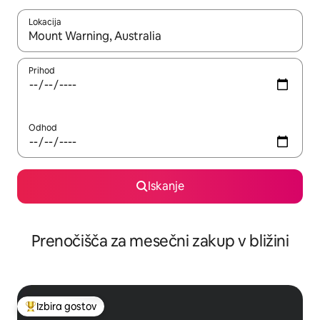
Lokacija
Ko so rezultati na voljo, krmarite s puščičnima tipkama gor in dol
Prihod
Odhod
Iskanje
Prenočišča za mesečni zakup v bližini
Izbira gostov
Najbolj priljubljena prenočišča z značko »Izbira gostov«