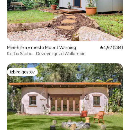
Mini-hiška v mestu Mount Warning
Povprečna ocen
4,97 (234)
Koliba Sadhu - Deževni gozd Wollumbin
Izbira gostov
Izbira gostov