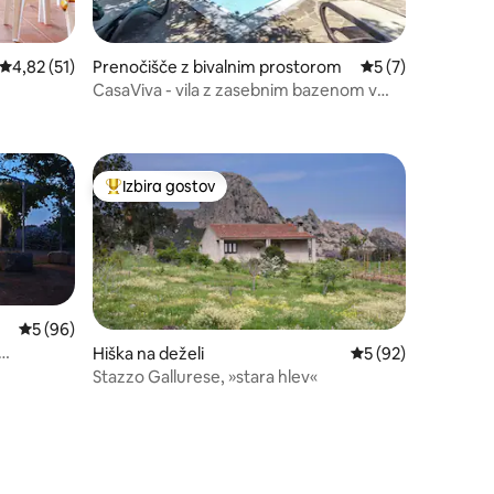
Povprečna ocena: 4,82 od 5, št. mnenj: 51
4,82 (51)
Prenočišče z bivalnim prostorom
Povprečna ocena: 
5 (7)
CasaViva - vila z zasebnim bazenom v
Stintinu
Izbira gostov
z značko »Izbira gostov«
Najbolj priljubljena prenočišča z značko »Izbira gostov
Povprečna ocena: 5 od 5, št. mnenj: 96
5 (96)
Hiška na deželi
Povprečna ocena: 5
5 (92)
Stazzo Gallurese, »stara hlev«