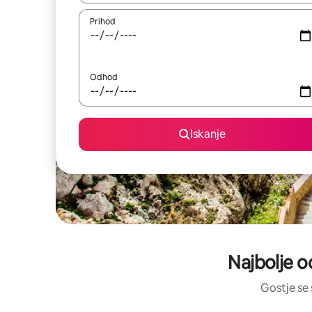
Prihod
Odhod
Iskanje
Najbolje o
Gostje se 