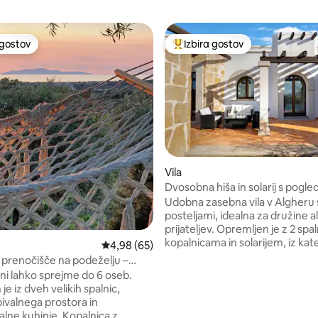
 gostov
Izbira gostov
priljubljena prenočišča z značko »Izbira gostov«
Najbolj priljubljena prenočišča 
Vila
Dvosobna hiša in solarij s pogl
d 5, št. mnenj: 167
morje
Udobna zasebna vila v Algheru 
posteljami, idealna za družine a
prijateljev. Opremljen je z 2 spa
kopalnicama in solarijem, iz ka
Povprečna ocena: 4,98 od 5, št. mnenj: 65
4,98 (65)
lahko uživate v panoramskem 
prenočišče na podeželju –
na morje, mesto in Capo Caccia
in pogled na morje
vni lahko sprejme do 6 oseb.
minut vožnje od plaže in nekaj 
 je iz dveh velikih spalnic,
zgodovinskega središča vila po
bivalnega prostora in
zasebni zunanji prostor z žarom,
alne kuhinje. Kopalnica z