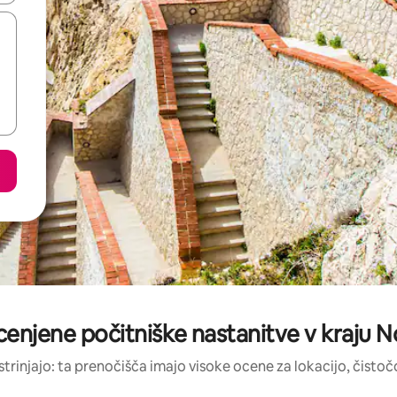
cenjene počitniške nastanitve v kraju
strinjajo: ta prenočišča imajo visoke ocene za lokacijo, čistočo