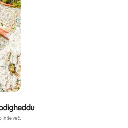
 Nodigheddu
 in še več.