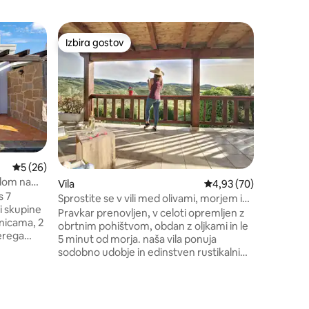
Stanovan
Izbira gostov
Izbira g
z značko »Izbira gostov«
Izbira gostov
Izbira g
Podežels
pogledom
Letovišč
(F4804) s
severoza
zgodovins
kmečka h
prenovlje
naprednim
ekološko
Povprečna ocena: 5 od 5, št. mnenj: 26
5 (26)
spoštovan
edom na
Vila
Povprečna ocena: 4,93
4,93 (70)
obdaja. N
s 7
tiste, ki
Sprostite se v vili med olivami, morjem in
li skupine
potopljen
zasebnim jacuzzijem
Pravkar prenovljen, v celoti opremljen z
lnicama, 2
ne da bi 
obrtnim pohištvom, obdan z oljkami in le
terega
5 minut od morja. naša vila ponuja
pogledu
sodobno udobje in edinstven rustikalni
. Le 10
šarm, idealen za sproščujoč oddih.
minut od
Uživajte v večni spokojnosti, sprehodite
nuja
se po zasebnih vrtovih in se sprostite ob
 ležalniki,
zvoku narave. Zagotovljena je največja