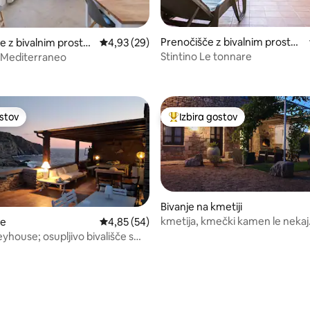
Prenočišče z bivalnim prostor
e z bivalnim prostor
Povprečna ocena: 4,93 od 5, št. mnenj: 29
4,93 (29)
om
Stintino Le tonnare
 Mediterraneo
od 5, št. mnenj: 38
ostov
Izbira gostov
ostov
Najbolj priljubljena prenočišča 
Bivanje na kmetiji
kmetija, kmečki kamen le nekaj
je
Povprečna ocena: 4,85 od 5, št. mnenj: 54
4,85 (54)
kilometrov od morja
yhouse; osupljivo bivališče s
od 5, št. mnenj: 33
 v bližini