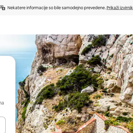
Nekatere informacije so bile samodejno prevedene. 
Prikaži izvirnik
na
kama gor in dol ali pa raziskujte z dotikom ali podrsljajem.