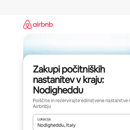
Preskoči
na
vsebino
Zakupi počitniških
nastanitev v kraju:
Nodigheddu
Poiščite in rezervirajte edinstvene nastanitve 
Airbnbju
Lokacija
Ko so rezultati na voljo, krmarite s puščičnima tip