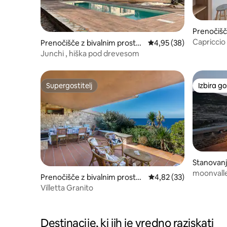
Prenočišč
om
Capriccio
Prenočišče z bivalnim prostor
Povprečna ocena: 4,95 
4,95 (38)
om
Junchi , hiška pod drevesom
Supergostitelj
Izbira g
Supergostitelj
Izbira g
Stanovan
moonvalle
Prenočišče z bivalnim prostor
Povprečna ocena: 4,82 
4,82 (33)
tremi morji
om
Villetta Granito
Destinacije, ki jih je vredno raziskati