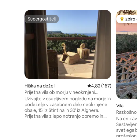
Supergostitelj
Izbira
Supergostitelj
Najbolj 
Hiška na deželi
Povprečna ocena: 4,82 o
4,82 (167)
Prijetna vila ob morju v neokrnjeni
severozahodni Sardegni
Uživajte v osupljivem pogledu na morje in
podeželje v zasebnem delu neokrnjene
Vila
obale, 15' iz Stintina in 30' iz Alghera.
Razkošno 
Prijetna vila z lepo notranjo opremo in
2 bazena 
Na eni ra
pozornostjo na podrobnosti. Sprostite se
Sestavljen
na neokrnjenih plažah z zasebnim
svetlega 
dostopom, raziščite okolico
profesion