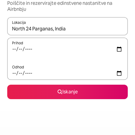
Poiščite in rezervirajte edinstvene nastanitve na
Airbnbju
Lokacija
Ko so rezultati na voljo, krmarite s puščičnima tipkama gor in dol
Prihod
Odhod
Iskanje