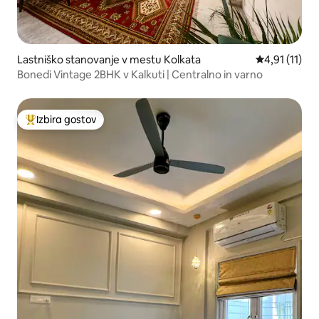
Lastniško stanovanje v mestu Kolkata
Povprečna oce
4,91 (11)
Bonedi Vintage 2BHK v Kalkuti | Centralno in varno
Izbira gostov
Najbolj priljubljena prenočišča z značko »Izbira gostov«