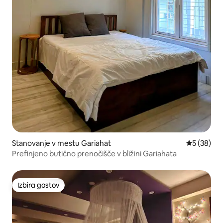
Stanovanje v mestu Gariahat
Povprečna 
5 (38)
Prefinjeno butično prenočišče v bližini Gariahata
Izbira gostov
Izbira gostov