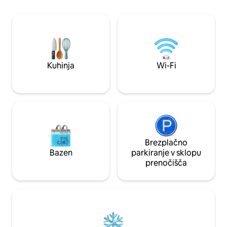
popolna klimatska naprava, kuhinja in
popolnoma opreml
možnost uživanja hrane na prostem. 🥂
pametna televizija,
balkon in zasebno 
avtomobile. Priroč
Ekante, parka Eco
središča CC2, Ecos
Dobra povezava s 
Kuhinja
Wi-Fi
IT vozlišči v Newt
družine, poslovna 
Brezplačno
Bazen
parkiranje v sklopu
prenočišča