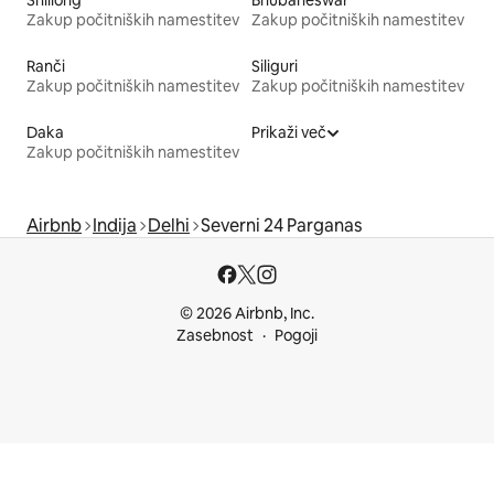
Shillong
Bhubaneswar
Zakup počitniških namestitev
Zakup počitniških namestitev
Ranči
Siliguri
Zakup počitniških namestitev
Zakup počitniških namestitev
Daka
Prikaži več
Zakup počitniških namestitev
Airbnb
Indija
Delhi
Severni 24 Parganas
© 2026 Airbnb, Inc.
Zasebnost
Pogoji