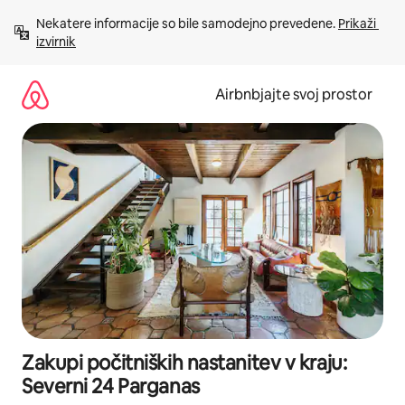
Preskoči
Nekatere informacije so bile samodejno prevedene. 
Prikaži 
na
izvirnik
vsebino
Airbnbjajte svoj prostor
Zakupi počitniških nastanitev v kraju:
Severni 24 Parganas