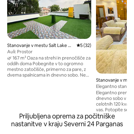
Stanovanje v mestu Salt Lake Cit
Povprečna ocena: 5 od 5, št
5 (32)
y
Auli: Prostor
🌿 167 m² Oaza na strehi in prenočišče za
oddih doma Pobegnite v to ogromno
mestno zatočišče, primerno za pare, z
dvema spalnicama in dnevno sobo. Ne
Stanovanje v mest
glede na to, ali želite delati od doma ali pa
Elegantno stanovan
se sprostiti, uživajte v popolnem miru,
in marmor | Newto
popolni zasebnosti in 100-odstotni osami
Elegantno prenočiš
brez kakršnihkoli motenj. 🎉 Ponovna
dnevno sobo v os
srečanja in majhne zabave: prostorna
celotnih 120 kvad
razporeditev, kot nalašč za druženja. ✨
vas. Potopite se v
Priljubljena oprema za počitniške
Zasebna terasa: ekskluzivna strešna
s toplimi odtenki 
terasa z umetno travo. 💻 Najboljša
razsvetljavo in v
nastanitve v kraju Severni 24 Parganas
oprema: Wi-Fi s hitrostjo 100 Mb/s, 55-
Dnevna soba in spa
palčni pametni televizor (Full OTT),
napravo, zatemni