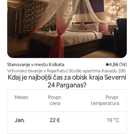
Stanovanje v mestu Kolkata
Povprečna oce
4,86 (14)
Vrhunsko bivanje v Rajarhatu| Studio apartma Xanadu 330
Kdaj je najboljši čas za obisk kraja Severni
24 Parganas?
Mesec
Povpr.
Povpr.
cena
temperatura
Jan.
22 €
19 °C