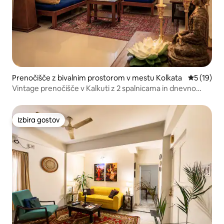
Prenočišče z bivalnim prostorom v mestu Kolkata
Povprečna 
5 (19)
Vintage prenočišče v Kalkuti z 2 spalnicama in dnevno
sobo | Varno in razkuženo
Izbira gostov
Izbira gostov