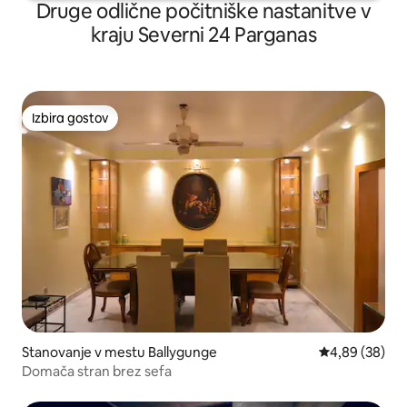
Druge odlične počitniške nastanitve v
kraju Severni 24 Parganas
Izbira gostov
Izbira gostov
Stanovanje v mestu Ballygunge
Povprečna oce
4,89 (38)
Domača stran brez sefa