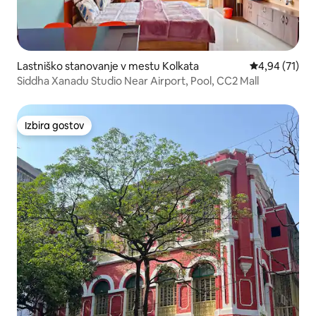
Lastniško stanovanje v mestu Kolkata
Povprečna oce
4,94 (71)
Siddha Xanadu Studio Near Airport, Pool, CC2 Mall
Izbira gostov
Izbira gostov