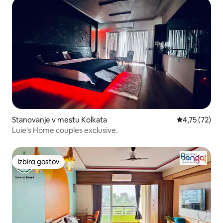
Stanovanje v mestu Kolkata
Povprečna oce
4,75 (72)
Luie's Home couples exclusive.
Izbira gostov
Izbira gostov