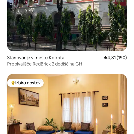
Stanovanje v mestu Kolkata
Povprečna ocen
4,81 (190)
Prebivališče RedBrick 2 dediščina GH
Izbira gostov
Najbolj priljubljena prenočišča z značko »Izbira gostov«