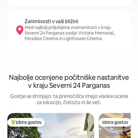
Zanimivosti v vaši bližini
Med najbolj priljubljene znamenitosti v kraju
Severni 24 Parganas sodijo Victoria Memorial,
Paradise Cinema in Lighthouse Cinema
Najbolje ocenjene počitniške nastanitve
v kraju Severni 24 Parganas
Gostje se strinjajo: ta prenočišča imajo visoke ocene
za lokacijo, čistočo in še več.
Izbira gostov
Izbira gostov
Najbolj priljubljena prenočišča z značko »Izbira gostov«
Izbira gostov