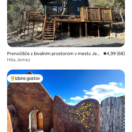
Prenočišče z bivalnim prostorom v mestu Je
Povprečna ocen
4,99 (68)
mez Springs
Hiša Jemez
Izbira gostov
Najbolj priljubljena prenočišča z značko »Izbira gostov«