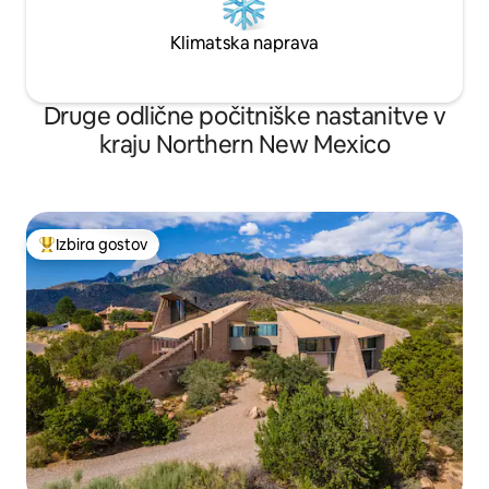
Klimatska naprava
Druge odlične počitniške nastanitve v
kraju Northern New Mexico
Izbira gostov
Najbolj priljubljena prenočišča z značko »Izbira gostov«