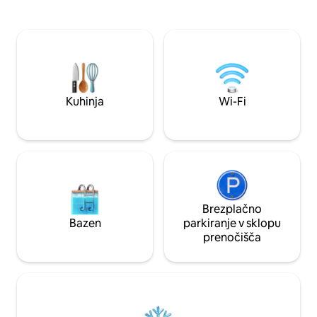
ponovna povezava/
razgledu na gore – Sangre de Christos,
drevesu je arhitekt
Jemez, Sandias, Ortiz, Manzanos. Dobite
Predstavljajte si m
celo Mt. Taylor, obris v čudovitih sončnih
inteligentnim diz
zahodih. To je vrhunsko doživetje
od čudovitega jeze
glampinga v puščavi. Notranja
podeželja Georgie
vodovodna napeljava, ogrevanje,
pustolovščine na 
kamnita prha, zakonska postelja. Na
kraju samem so na voljo storitve
Kuhinja
Wi-Fi
osebnega kuharja in masažnega
terapevta.
Brezplačno
Bazen
parkiranje v sklopu
prenočišča