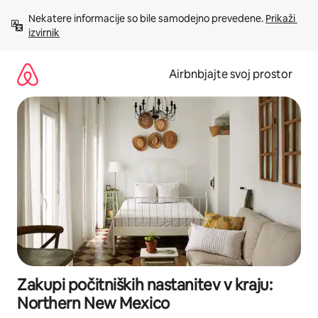
Preskoči
Nekatere informacije so bile samodejno prevedene. 
Prikaži 
na
izvirnik
vsebino
Airbnbjajte svoj prostor
Zakupi počitniških nastanitev v kraju:
Northern New Mexico