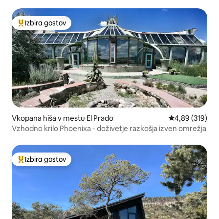
Izbira gostov
Najbolj priljubljena prenočišča z značko »Izbira gostov«
Vkopana hiša v mestu El Prado
Povprečna ocen
4,89 (319)
Vzhodno krilo Phoenixa - doživetje razkošja izven omrežja
Izbira gostov
Najbolj priljubljena prenočišča z značko »Izbira gostov«