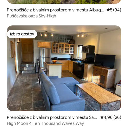
Prenočišče z bivalnim prostorom v mestu Albuqu
Povprečna 
5 (94)
erque
Puščavska oaza Sky-High
Izbira gostov
Izbira gostov
Prenočišče z bivalnim prostorom v mestu Sant
Povprečna oce
4,96 (26)
a Fe
High Moon 4 Ten Thousand Waves Way