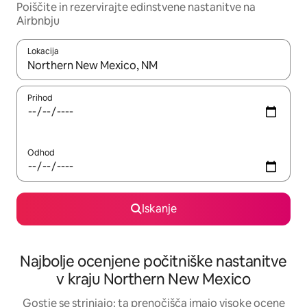
Poiščite in rezervirajte edinstvene nastanitve na
Airbnbju
Lokacija
Ko so rezultati na voljo, krmarite s puščičnima tipkama gor in dol
Prihod
Odhod
Iskanje
Najbolje ocenjene počitniške nastanitve
v kraju Northern New Mexico
Gostje se strinjajo: ta prenočišča imajo visoke ocene