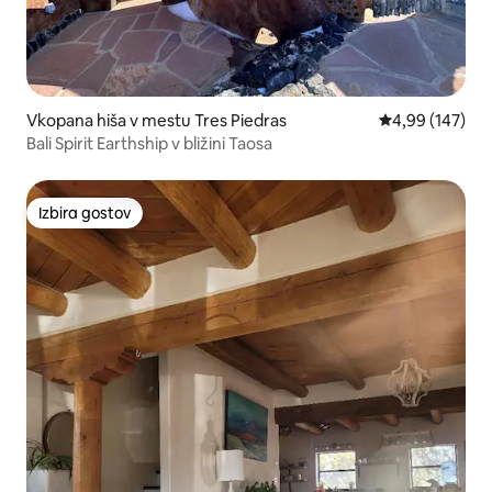
Vkopana hiša v mestu Tres Piedras
Povprečna ocen
4,99 (147)
Bali Spirit Earthship v bližini Taosa
Izbira gostov
Izbira gostov