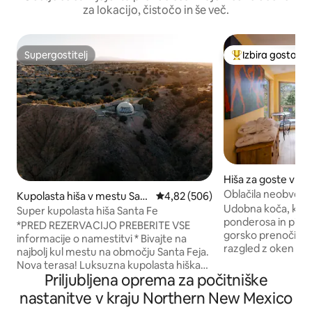
za lokacijo, čistočo in še več.
Supergostitelj
Izbira gostov
Supergostitelj
Najbolj priljublje
Hiša za goste v m
te
Oblačila neobvezn
Kupolasta hiša v mestu Sant
Povprečna ocena: 4,82 od 5, št.
4,82 (506)
Coyote Cottage”
Udobna koča, ki s
a Fe
Super kupolasta hiša Santa Fe
ponderosa in piñon, 
*PRED REZERVACIJO PREBERITE VSE
gorsko prenočišče
informacije o namestitvi * Bivajte na
razgled z oken in 
najbolj kul mestu na območju Santa Feja.
nacionalni gozd Sa
Nova terasa! Luksuzna kupolasta hiška
Poleo pa je le kratek sp
Priljubljena oprema za počitniške
na 8 zasebnih hektarjih starodavnih
se na tem posebne
kanjonov, južno od Santa Feja ob
nastanitve v kraju Northern New Mexico
gozdu brez oblači
avtocesti 14. Uživajte v 360-stopinjskem