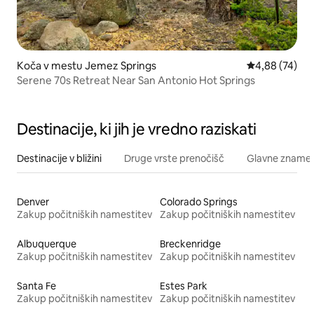
Koča v mestu Jemez Springs
Povprečna oce
4,88 (74)
Serene 70s Retreat Near San Antonio Hot Springs
Destinacije, ki jih je vredno raziskati
Destinacije v bližini
Druge vrste prenočišč
Glavne znamenit
Denver
Colorado Springs
Zakup počitniških namestitev
Zakup počitniških namestitev
Albuquerque
Breckenridge
Zakup počitniških namestitev
Zakup počitniških namestitev
Santa Fe
Estes Park
Zakup počitniških namestitev
Zakup počitniških namestitev