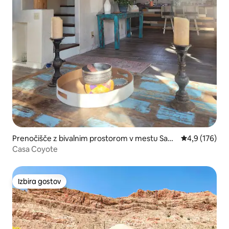
Prenočišče z bivalnim prostorom v mestu Sant
Povprečna oce
4,9 (176)
a Fe
Casa Coyote
Izbira gostov
Izbira gostov