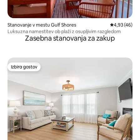
Stanovanje v mestu Gulf Shores
Povprečna oce
4,93 (46)
Luksuzna namestitev ob plaži z osupljivim razgledom
Zasebna stanovanja za zakup
Izbira gostov
Izbira gostov