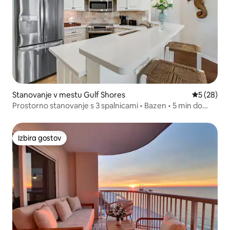
Stanovanje v mestu Gulf Shores
Povprečna 
5 (28)
Prostorno stanovanje s 3 spalnicami • Bazen • 5 min do
plaže
Izbira gostov
Izbira gostov