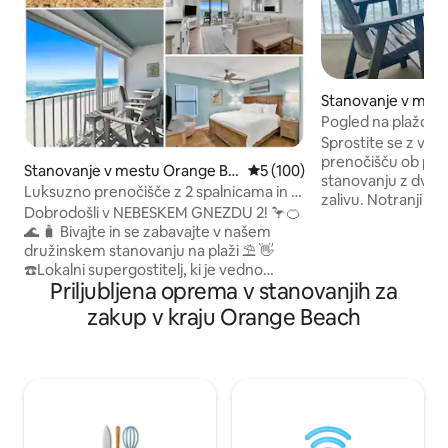
Stanovanje v mest
res
Pogled na plažo in
za hišne ljubljenčk
Sprostite se z vs
prenočišču ob pla
Stanovanje v mestu Orange Be
Povprečna ocena: 5 od 5, št.
5 (100)
stanovanju z dvem
ach
Luksuzno prenočišče z 2 spalnicama in 2
zalivu. Notranji in
zakonskima posteljama *Sky Nest"@
Dobrodošli v NEBESKEM GNEZDU 2! 🦩🍊
lokaciji. Notranji 
Summerchase on Gulf
🌊 🧳 Bivajte in se zabavajte v našem
celoletni užitek. 
družinskem stanovanju na plaži ⛱️ 👋
vašega zasebnega 
☎️Lokalni supergostitelj, ki je vedno
nadstropju! Kuhin
Priljubljena oprema v stanovanjih za
dosegljiv 📍 Nahaja se v priljubljenem
naprave iz nerjavn
naselju Summerchase Condos 💎
zakup v kraju Orange Beach
kavo IN Keurig. Na
Osupljiv panoramski razgled z 10.
za pse do 9 kg. 70
nadstropja ⭐Namestitev s 5 zvezdicami
televizor v dnevni 
ob zalivu ⏩ 2 glavni spalnici z udobnimi
KUHINJSKO kabelsk
zakonskimi posteljami in lastnimi
Povprašajte za ce
kopalnicami 💗 Odprta in prostorna
obdobje od decem
kuhinja ter dnevna soba 💍 Razkošni
detajli 🏊 Notranji in zunanji bazen 🏋️‍♂️👙