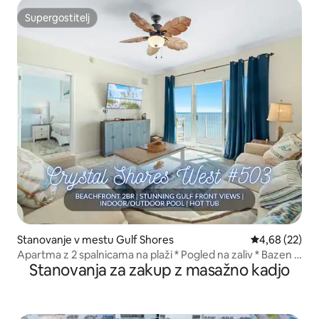
Supergostitelj
Supergostitelj
Stanovanje v mestu Gulf Shores
Povprečna oce
4,68 (22)
Apartma z 2 spalnicama na plaži * Pogled na zaliv * Bazen *
Stanovanja za zakup z masažno kadjo
Masažna kad * Telovadnica