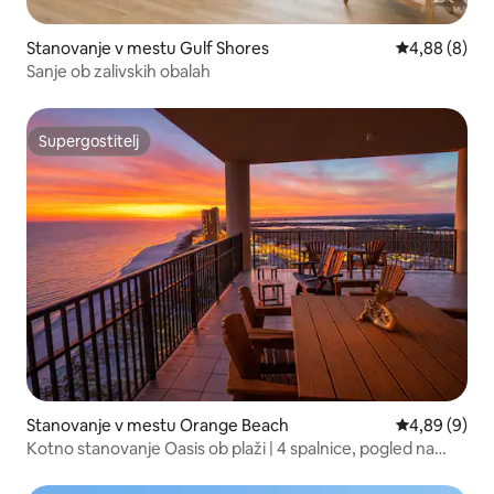
Stanovanje v mestu Gulf Shores
Povprečna oc
4,88 (8)
Sanje ob zalivskih obalah
Supergostitelj
Supergostitelj
Stanovanje v mestu Orange Beach
Povprečna oc
4,89 (9)
Kotno stanovanje Oasis ob plaži | 4 spalnice, pogled na
sončni zahod