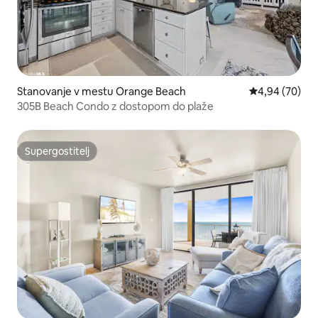
Stanovanje v mestu Orange Beach
Povprečna oce
4,94 (70)
305B Beach Condo z dostopom do plaže
Supergostitelj
Supergostitelj