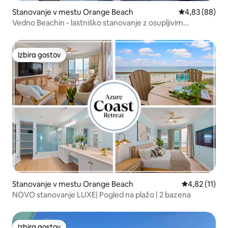
Stanovanje v mestu Orange Beach
Povprečna oce
4,83 (88)
Vedno Beachin - lastniško stanovanje z osupljivim
razgledom na ocean
Izbira gostov
Izbira gostov
Stanovanje v mestu Orange Beach
Povprečna oce
4,82 (11)
NOVO stanovanje LUXE| Pogled na plažo | 2 bazena
Izbira gostov