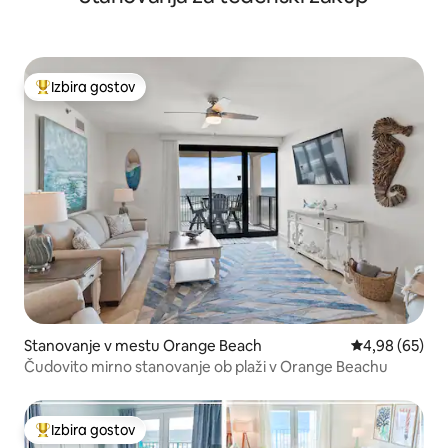
Izbira gostov
Najbolj priljubljena prenočišča z značko »Izbira gostov«
Stanovanje v mestu Orange Beach
Povprečna oce
4,98 (65)
Čudovito mirno stanovanje ob plaži v Orange Beachu
Izbira gostov
Najbolj priljubljena prenočišča z značko »Izbira gostov«