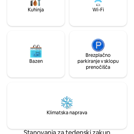
Fitnes in savne 🚶‍♀️🚶Sprehod do
restavracij in trgovin 🩴🐚Sprostite se z
Kuhinja
Wi-Fi
nami! 🗓️Za rezervacijo morate biti stari
najmanj 25 let. 🛟Najboljše počitnice v
življenju!
Brezplačno
Bazen
parkiranje v sklopu
prenočišča
Klimatska naprava
Stanovanja za tedenski zakup