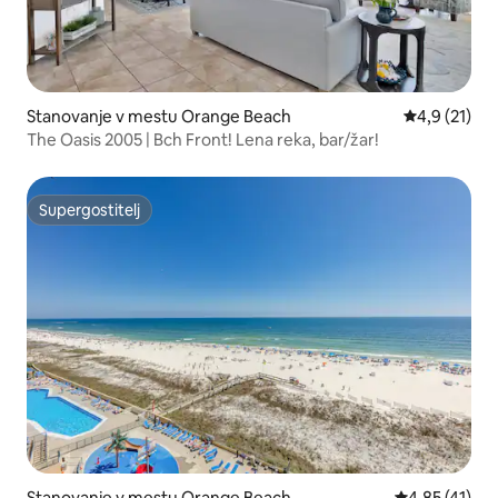
Stanovanje v mestu Orange Beach
Povprečna oc
4,9 (21)
The Oasis 2005 | Bch Front! Lena reka, bar/žar!
Supergostitelj
Supergostitelj
Stanovanje v mestu Orange Beach
Povprečna oce
4,85 (41)