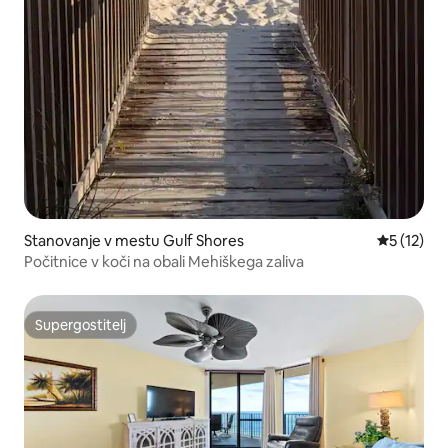
Stanovanje v mestu Gulf Shores
Povprečna 
5 (12)
Počitnice v koči na obali Mehiškega zaliva
Supergostitelj
Supergostitelj