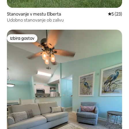
Stanovanje v mestu Elberta
Povprečna 
5 (23)
Udobno stanovanje ob zalivu
Izbira gostov
Izbira gostov