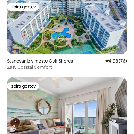
Izbira gostov
Izbira gostov
Stanovanje v mestu Gulf Shores
Povprečna oce
4,93 (76)
Zaliv Coastal Comfort
Izbira gostov
Izbira gostov