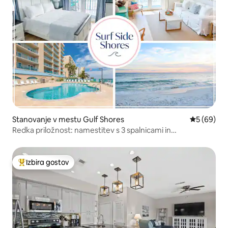
Stanovanje v mestu Gulf Shores
Povprečna 
5 (69)
Redka priložnost: namestitev s 3 spalnicami in
3 kopalnicami na plaži
Izbira gostov
Najbolj priljubljena prenočišča z značko »Izbira gostov«