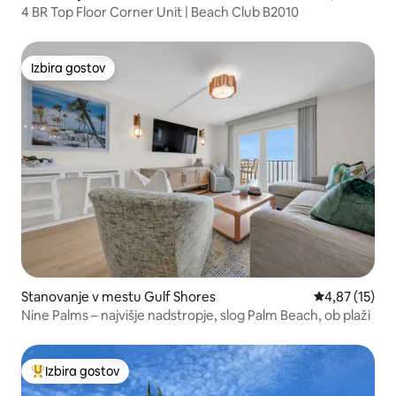
4 BR Top Floor Corner Unit | Beach Club B2010
Izbira gostov
Izbira gostov
Stanovanje v mestu Gulf Shores
Povprečna oce
4,87 (15)
Nine Palms – najvišje nadstropje, slog Palm Beach, ob plaži
Izbira gostov
Najbolj priljubljena prenočišča z značko »Izbira gostov«