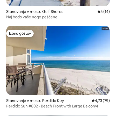
Stanovanje v mestu Gulf Shores
Povprečna 
5 (14)
Naj bodo vaše noge peščene!
Izbira gostov
Izbira gostov
Stanovanje v mestu Perdido Key
Povprečna oce
4,73 (79)
Perdido Sun #802 - Beach Front with Large Balcony!