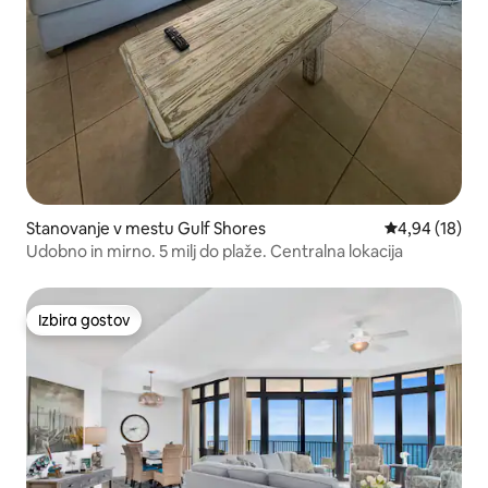
Stanovanje v mestu Gulf Shores
Povprečna oce
4,94 (18)
Udobno in mirno. 5 milj do plaže. Centralna lokacija
Izbira gostov
Izbira gostov