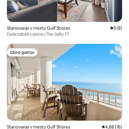
Stanovanje v mestu Gulf Shores
Povprečna
5 (8)
Dobrodošli v pivnici The Salty 17
Izbira gostov
Izbira gostov
Stanovanje v mestu Gulf Shores
Povprečna oce
4,88 (16)