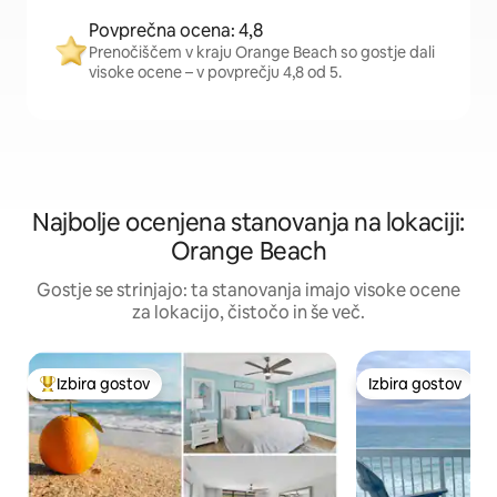
Povprečna ocena: 4,8
Prenočiščem v kraju Orange Beach so gostje dali
visoke ocene – v povprečju 4,8 od 5.
Najbolje ocenjena stanovanja na lokaciji:
Orange Beach
Gostje se strinjajo: ta stanovanja imajo visoke ocene
za lokacijo, čistočo in še več.
Izbira gostov
Izbira gostov
Najbolj priljubljena prenočišča z značko »Izbira gostov«
Izbira gostov