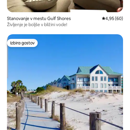
Stanovanje v mestu Gulf Shores
Povprečna oce
4,95 (60)
Življenje je boljše v bližini vode!
Izbira gostov
Izbira gostov