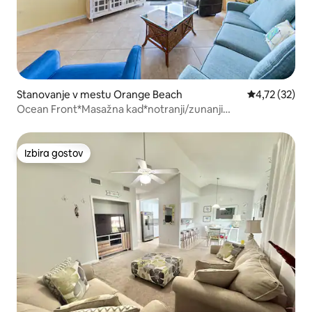
Stanovanje v mestu Orange Beach
Povprečna oce
4,72 (32)
Ocean Front*Masažna kad*notranji/zunanji
bazen*Pickleball
Izbira gostov
Izbira gostov