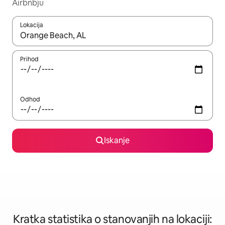
Airbnbju
Lokacija
Ko so rezultati na voljo, krmarite s puščičnima tipkama gor in dol
Prihod
Odhod
Iskanje
Kratka statistika o stanovanjih na lokaciji: