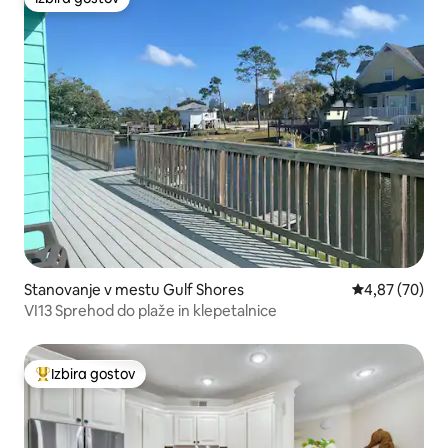
Izbira gostov
Stanovanje v mestu Gulf Shores
Povprečna oce
4,87 (70)
VI13 Sprehod do plaže in klepetalnice
Izbira gostov
Najbolj priljubljena prenočišča z značko »Izbira gostov«