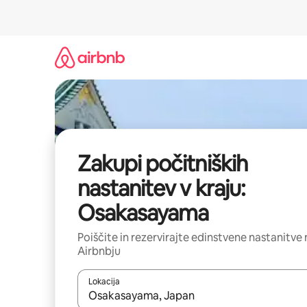
Preskoči
na
vsebino
Zakupi počitniških
nastanitev v kraju:
Osakasayama
Poiščite in rezervirajte edinstvene nastanitve 
Airbnbju
Lokacija
Ko so rezultati na voljo, krmarite s puščičnima tip