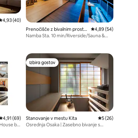
Povprečna ocena: 4,93 od 5, št. mnenj: 40
4,93 (40)
Prenočišče z bivalnim prostor
Povprečna ocena: 4,89
4,89 (54)
om v mestu Nishi
Namba Sta. 10 min/Riverside/Sauna &
Karaoke 120ⓘ/2
Izbira gostov
Izbira gostov
Povprečna ocena: 4,91 od 5, št. mnenj: 69
4,91 (69)
Stanovanje v mestu Kita
Povprečna ocena: 5
5 (26)
 House by
Osrednja Osaka | Zasebno bivanje s
savno za največ 7 oseb