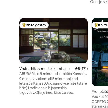
Gostje se 
Izbira gostov
Izbira
Najbolj priljubljena prenočišča z značko »Izbira gostov«
Najbolj 
Vrstna hiša v mestu Izumisano
Povprečna ocena: 5 o
5 (171)
ABURARI, le 9 minut od letališča Kansai,
priljubljena stara japonska hiša z mahom
9 minut z vlakom ali 5 minut hoje od
poraščenim japonskim vrtom (enaka
letališča Kansai.Oddajamo vse hiše (stare
cena za do 3 osebe)
hiše) tradicionalnih japonskih
Prenočišč
trgovcev.Olje je ime, ki se že več
v mestu 
Več kot 10
generacij prenaša v našo hišo. Ne gre
Yoshinu / 
ODPRTO 20. m
samo za hišo za goste, ampak samo za
Omejeno n
starinska
družino in prijatelje. Uživajte v