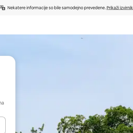
Nekatere informacije so bile samodejno prevedene. 
Prikaži izvirnik
na
kama gor in dol ali pa raziskujte z dotikom ali podrsljajem.