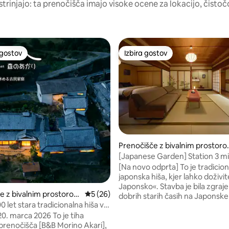
strinjajo: ta prenočišča imajo visoke ocene za lokacijo, čistočo
 gostov
Izbira gostov
priljubljena prenočišča z značko »Izbira gostov«
Izbira gostov
d 5, št. mnenj: 171
Prenočišče z bivalnim prostor
v mestu Izumiotsu
[Japanese Garden] Station 3 mi
Retro house with tatami 100 ⓘ |
[Na novo odprta] To je tradicio
people | 6 beds | Free parking 
japonska hiša, kjer lahko doživi
minutes
Japonsko«. Stavba je bila zgrajena v
e z bivalnim prostorom
Povprečna ocena: 5 od 5, št. mnenj: 26
5 (26)
dobrih starih časih na Japonsk
Oyodo
0 let stara tradicionalna hiša v
Prostorna tatami soba, talna so
Z zajtrkom in večerjo /
arca 2026 To je tiha
pogledom na japonski vrt, odpr
a eno skupino na dan / Mirno
 prenočišča [B&B Morino Akari],
tradicionalni kostumi, raztresen