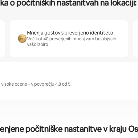
ika o počitniških nastanitvah na lokaci
Mnenja gostov s preverjeno identiteto
Več kot 40 preverjenih mnenj vam bo olajšalo
vašo izbiro
visoke ocene – v povprečju 4,8 od 5.
cenjene počitniške nastanitve v kraju 