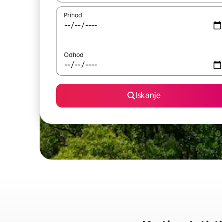
Prihod
Odhod
Iskanje