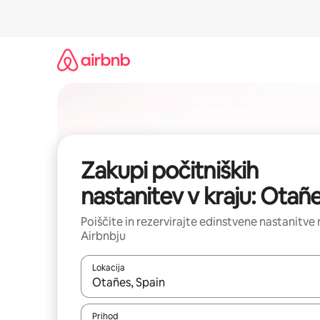
Preskoči
na
vsebino
Zakupi počitniških
nastanitev v kraju: Otañ
Poiščite in rezervirajte edinstvene nastanitve 
Airbnbju
Lokacija
Ko so rezultati na voljo, krmarite s puščičnima tip
Prihod