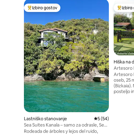
Izbira gostov
Izbira
Najbolj priljubljena prenočišča z značko »Izbira gostov«
Najbolj 
Hiška na d
Artesoro B
sadovnja
Artesoro B
oseb, 25 
(Bizkaia).
posteljo i
odprtem p
in raztegl
opremljen
s pametno 
Lastniško stanovanje
Povprečna ocena: 5 
5 (54)
kopalnici 
Sea Suites Kanala – samo za odrasle, Sea
vrtnim po
Suites
Rodeada de árboles y lejos del ruido,
FI, indivi