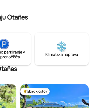
perfect place to rest outdoors and visit
the surroundings.
aju Otañes
o parkiranje v
Klimatska naprava
 prenočišča
Otañes
Izbira gostov
Najbolj priljubljena prenočišča z značko »Izbira gostov