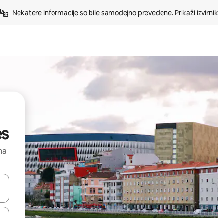
Nekatere informacije so bile samodejno prevedene. 
Prikaži izvirnik
es
na
kama gor in dol ali pa raziskujte z dotikom ali podrsljajem.