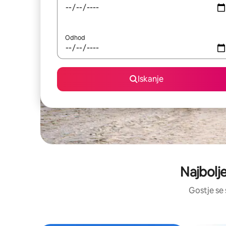
Odhod
Iskanje
Najbolj
Gostje se 