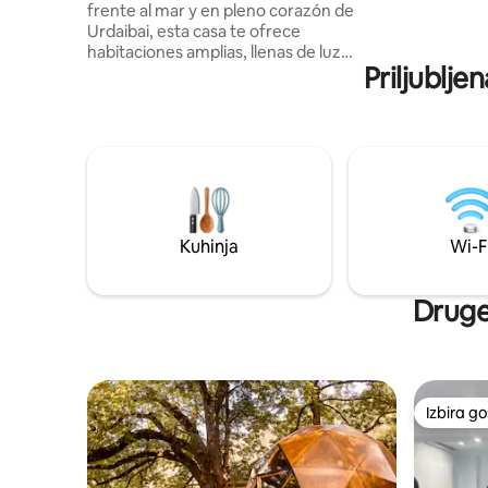
frente al mar y en pleno corazón de
žar, prost
Urdaibai, esta casa te ofrece
parkirišč
habitaciones amplias, llenas de luz
vozila.
Priljublj
natural y con vistas impresionantes. En el
piso superior se ubica la suite que
dispone de dos habitaciones dobles. Esta
suite tiene un acceso principal y una
puerta corredera de accionamiento
desde el interior. La suite dispone de dos
habitaciones, una de ellas con baño
incorporado. El segundo baño dispone de
acceso desde el salón. La cocina es
Kuhinja
Wi-F
abierta hacia el comedor-salón que
dispone de una amplia mesa. El salón
tiene un sofa de cuatro plazas con
Druge
cheslon. Toda la estancia dispone de
amplias vistas a la ría de Urdaibai. Las dos
habitaciones disponen de veluxes que
aportan luz cenital y de ventanas con
vistas al bosque perimetral y a la ría. Para
Izbira g
Izbira g
disfrutar de vuestra estancia, las dos
habitaciones dan salida a un espacio con
vistas al mar equipado con cocina,
comedor y un salón que invita al