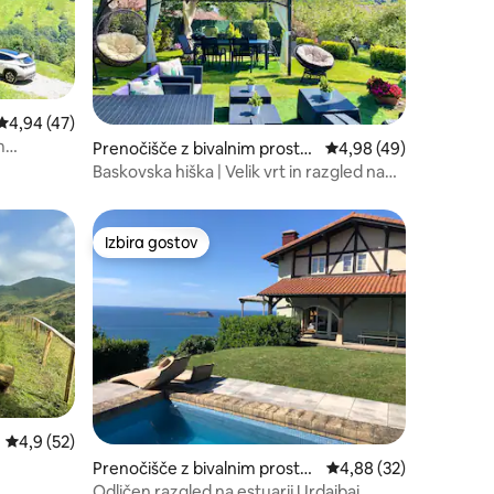
Povprečna ocena: 4,94 od 5, št. mnenj: 47
4,94 (47)
m
Prenočišče z bivalnim prostor
Povprečna ocena: 4,98
4,98 (49)
om
Baskovska hiška | Velik vrt in razgled na
Urdaibai
Izbira gostov
Izbira gostov
Povprečna ocena: 4,9 od 5, št. mnenj: 52
4,9 (52)
Prenočišče z bivalnim prostor
Povprečna ocena: 4,88
4,88 (32)
om
Odličen razgled na estuarij Urdaibai