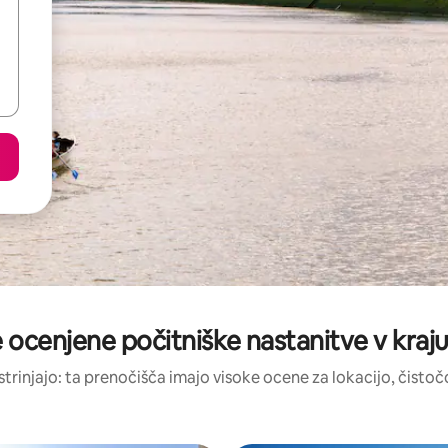
e ocenjene počitniške nastanitve v kraj
strinjajo: ta prenočišča imajo visoke ocene za lokacijo, čistočo