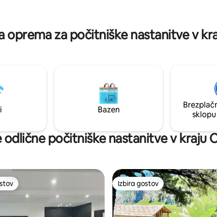
or za sprostitev, zasebno
minutah.
e in POLNILNIK za električna
ena oprema za počitniške nastanitve v kr
Brezplačn
i
Bazen
sklopu
 odlične počitniške nastanitve v kraju 
ostov
Izbira gostov
ostov
Izbira gostov