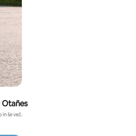
u Otañes
 in še več.