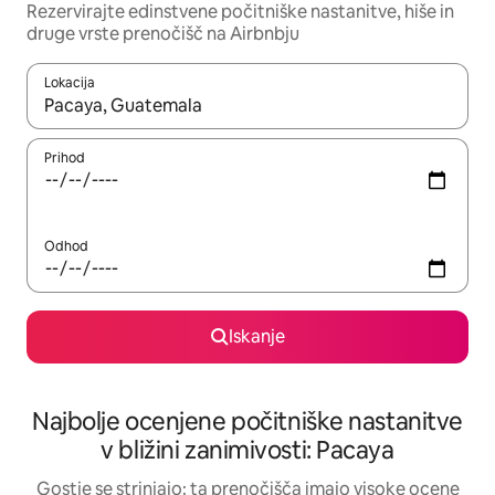
Rezervirajte edinstvene počitniške nastanitve, hiše in
druge vrste prenočišč na Airbnbju
Lokacija
Ko so rezultati na voljo, krmarite s puščičnima tipkama gor in dol
Prihod
Odhod
Iskanje
Najbolje ocenjene počitniške nastanitve
v bližini zanimivosti: Pacaya
Gostje se strinjajo: ta prenočišča imajo visoke ocene