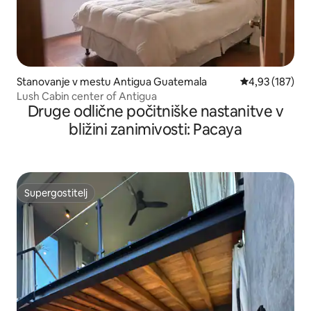
Stanovanje v mestu Antigua Guatemala
Povprečna ocen
4,93 (187)
Lush Cabin center of Antigua
Druge odlične počitniške nastanitve v
bližini zanimivosti: Pacaya
Supergostitelj
Supergostitelj