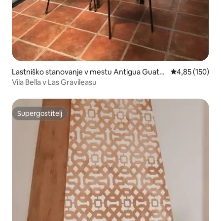
Lastniško stanovanje v mestu Antigua Guate
Povprečna ocen
4,85 (150)
mala
Vila Bella v Las Gravileasu
Supergostitelj
Supergostitelj