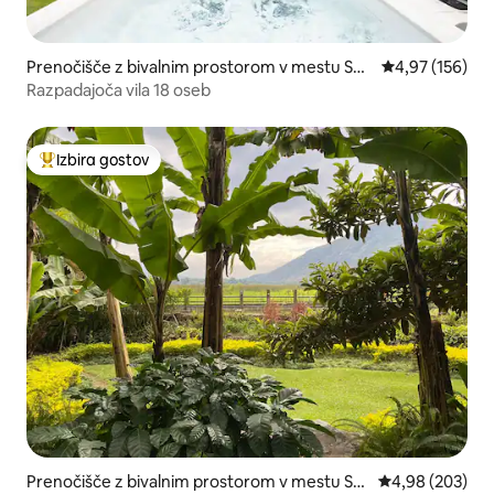
Prenočišče z bivalnim prostorom v mestu San
Povprečna ocen
4,97 (156)
ta Inés del Monte Pulciano
Razpadajoča vila 18 oseb
Izbira gostov
Najbolj priljubljena prenočišča z značko »Izbira gostov«
Prenočišče z bivalnim prostorom v mestu Sa
Povprečna ocena
4,98 (203)