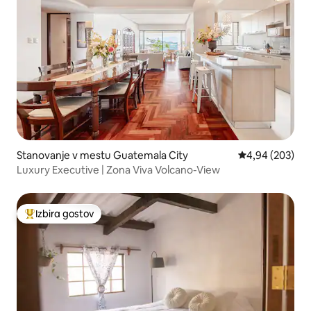
Stanovanje v mestu Guatemala City
Povprečna ocena
4,94 (203)
Luxury Executive | Zona Viva Volcano-View
Izbira gostov
Najbolj priljubljena prenočišča z značko »Izbira gostov«