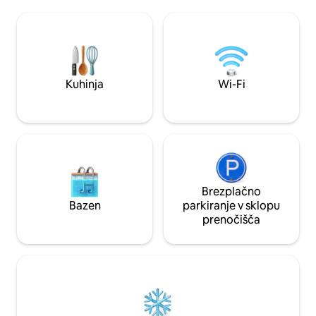
in čudovito urejenih vrtovih. Odkrijte
popotnike, ki iščej
živahno mesto Antigvo, ki je le kratko
prostor je popoln
vožnjo stran. Doživite razkošje in naravo,
oblikovanja in tra
ki sta brezhibno združeni v piramidni hiši.
Vsaka podrobnost j
Rezervirajte svoje bivanje še danes!
izbrana, da bi ustva
navdihujoče vzduš
Kuhinja
Wi-Fi
Brezplačno
Bazen
parkiranje v sklopu
prenočišča