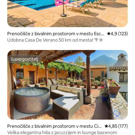
Prenočišče z bivalnim prostorom v mestu Escui
Povprečna oce
4,9 (123)
ntla
Udobna Casa De Verano 50 km od mesta! 🌴☀️
Supergostitelj
Supergostitelj
Prenočišče z bivalnim prostorom v mestu Ciu
Povprečna ocen
4,85 (177)
dad Vieja
Velika elegantna hiša z jacuzzijem in lounge bazenom