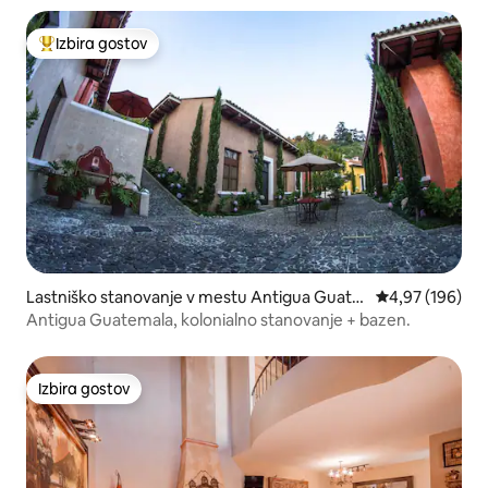
Izbira gostov
Najbolj priljubljena prenočišča z značko »Izbira gostov«
Lastniško stanovanje v mestu Antigua Guate
Povprečna ocen
4,97 (196)
mala
Antigua Guatemala, kolonialno stanovanje + bazen.
Izbira gostov
Izbira gostov