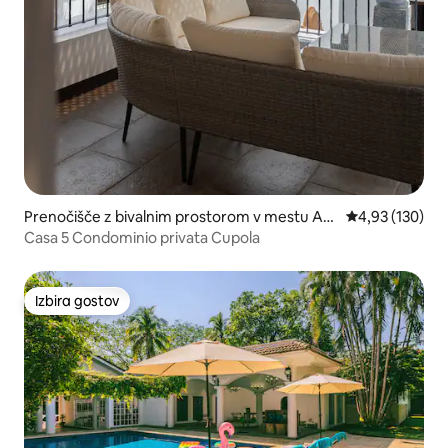
Prenočišče z bivalnim prostorom v mestu Ant
Povprečna ocen
4,93 (130)
igua Guatemala
Casa 5 Condominio privata Cupola
Izbira gostov
Izbira gostov