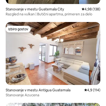
Stanovanje v mestu Guatemala City
Povprečna ocen
4,98 (138)
Razgled na vulkan | Butični apartma, primeren za delo
Izbira gostov
Izbira gostov
Stanovanje v mestu Antigua Guatemala
Povprečna oce
4,9 (114)
Stanovanje Azucena