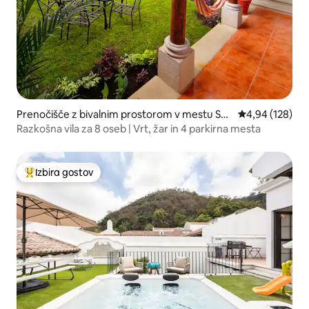
Prenočišče z bivalnim prostorom v mestu San
Povprečna ocen
4,94 (128)
ta Ana
​Razkošna vila za 8 oseb | Vrt, žar in 4 parkirna mesta
Izbira gostov
Najbolj priljubljena prenočišča z značko »Izbira gostov«