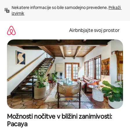
Preskoči
Nekatere informacije so bile samodejno prevedene. 
Prikaži 
na
izvirnik
vsebino
Airbnbjajte svoj prostor
Možnosti nočitve v bližini zanimivosti:
Pacaya