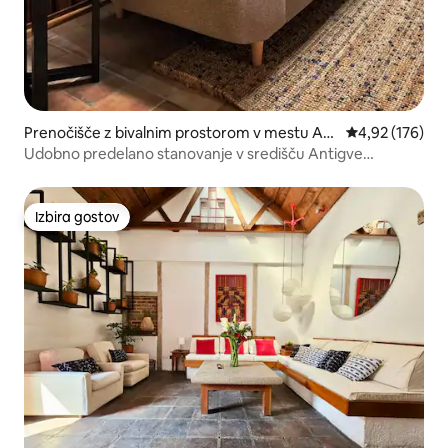
Prenočišče z bivalnim prostorom v mestu Ant
Povprečna ocen
4,92 (176)
igua Guatemala
Udobno predelano stanovanje v središču Antigve
Gvatemale
Izbira gostov
Izbira gostov