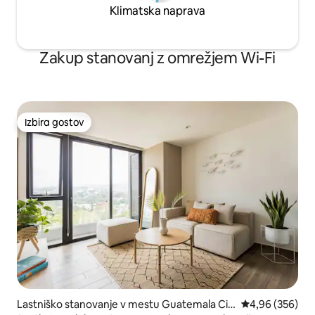
Klimatska naprava
Zakup stanovanj z omrežjem Wi-Fi
Izbira gostov
Izbira gostov
Lastniško stanovanje v mestu Guatemala Cit
Povprečna ocena
4,96 (356)