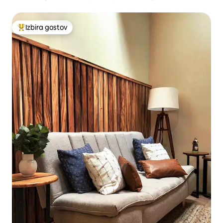
Izbira gostov
Najbolj priljubljena prenočišča z značko »Izbira gostov«