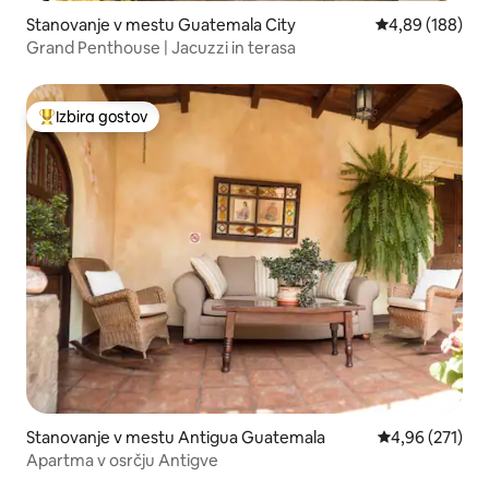
Stanovanje v mestu Guatemala City
Povprečna ocen
4,89 (188)
Grand Penthouse | Jacuzzi in terasa
Izbira gostov
Najbolj priljubljena prenočišča z značko »Izbira gostov«
Stanovanje v mestu Antigua Guatemala
Povprečna ocen
4,96 (271)
Apartma v osrčju Antigve