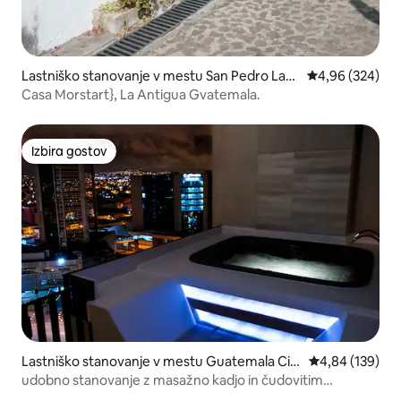
Lastniško stanovanje v mestu San Pedro Las
Povprečna ocena
4,96 (324)
Huertas
Casa Morstart}, La Antigua Gvatemala.
Izbira gostov
Izbira gostov
Lastniško stanovanje v mestu Guatemala Cit
Povprečna ocen
4,84 (139)
y
udobno stanovanje z masažno kadjo in čudovitim
razgledom