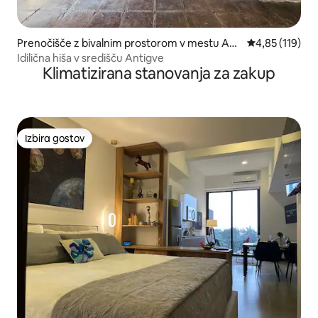
Prenočišče z bivalnim prostorom v mestu Ant
Povprečna ocen
4,85 (119)
igua Guatemala
Idilična hiša v središču Antigve
Klimatizirana stanovanja za zakup
Izbira gostov
Izbira gostov