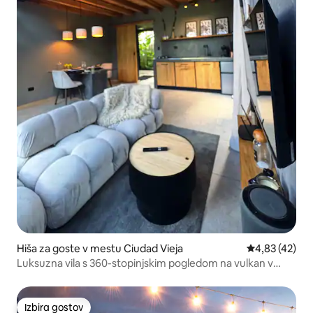
Hiša za goste v mestu Ciudad Vieja
Povprečna oce
4,83 (42)
Luksuzna vila s 360-stopinjskim pogledom na vulkan v
bližini Antigve, klimatska naprava
Izbira gostov