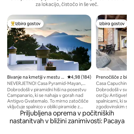
za lokacijo, čistočo in še več.
Izbira gostov
Izbira gostov
Najbolj priljubljena prenočišča z značko »Izbira gostov«
Izbira gostov
Bivanje na kmetiji v mestu A
Povprečna ocena: 4,98 od 5, št.
4,98 (184)
Prenočišče z bival
ntigua
orom v mestu Ant
NEVERJETNO! Casa Pyramid-Mayan,
Casa Capuchinas
emala
navdihnjena za umik/kmetijo Avo
Dobrodošli v piramidni hiši na posestvu
Dobrodošli v svo
Campanario, ki se nahaja v gorah nad
osrčju Antigve! Ta 
Antigvo Gvatemalo. To mirno zatočišče
spalnicami, ki se n
vključuje spalnico v obliki piramide z
zgodovinskim sa
Priljubljena oprema v počitniških
zakonsko posteljo (Queen) in kopalnico v
Capuchinas, združ
spalnici, sodobno kuhinjo in udoben
z bogato gvatemal
nastanitvah v bližini zanimivosti: Pacaya
dnevni prostor z osupljivim razgledom
prostor je idealen z
na gore. Uživajte v 7 km pohodniških poti
oblikovanja, poroč