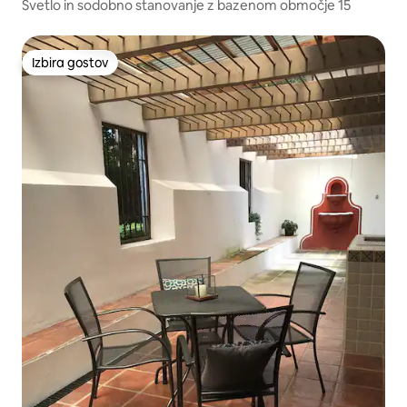
y
Svetlo in sodobno stanovanje z bazenom območje 15
Izbira gostov
Izbira gostov