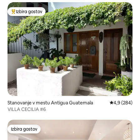
Izbira gostov
Najbolj priljubljena prenočišča z značko »Izbira gostov«
Stanovanje v mestu Antigua Guatemala
Povprečna oce
4,9 (284)
VILLA CECILIA #6
Izbira gostov
Izbira gostov