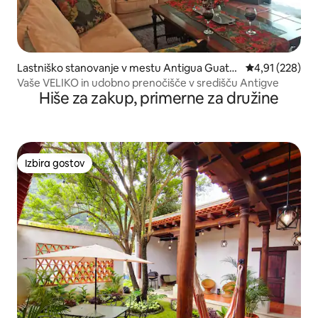
Lastniško stanovanje v mestu Antigua Guate
Povprečna ocen
4,91 (228)
mala
Vaše VELIKO in udobno prenočišče v središču Antigve
Hiše za zakup, primerne za družine
Izbira gostov
Izbira gostov