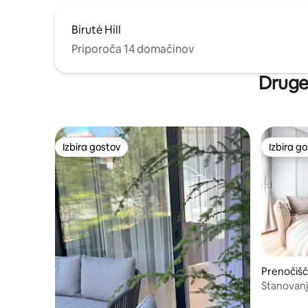
Birutė Hill
Priporoča 14 domačinov
Druge 
Izbira gostov
Izbira g
Izbira gostov
Izbira g
Prenočišč
Stanovanj