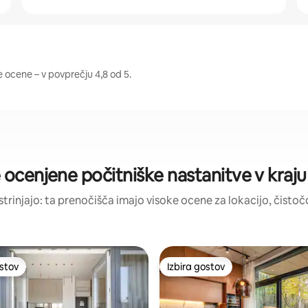
 ocene – v povprečju 4,8 od 5.
 ocenjene počitniške nastanitve v kraj
strinjajo: ta prenočišča imajo visoke ocene za lokacijo, čistočo
ostov
Izbira gostov
ostov
Izbira gostov