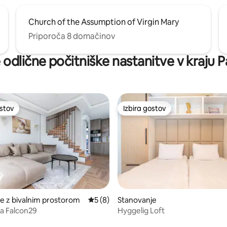
Church of the Assumption of Virgin Mary
Priporoča 8 domačinov
odlične počitniške nastanitve v kraju 
ostov
Izbira gostov
ostov
Izbira gostov
e z bivalnim prostorom
Povprečna ocena: 5 od 5, št. mnenj: 8
5 (8)
Stanovanje
a Falcon29
Hyggelig Loft