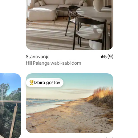
Stanovanje
Povprečna ocena: 
5 (9)
Hill Palanga wabi-sabi dom
Izbira gostov
z značko »Izbira gostov«
Najbolj priljubljena prenočišča z značko »Izbira gostov