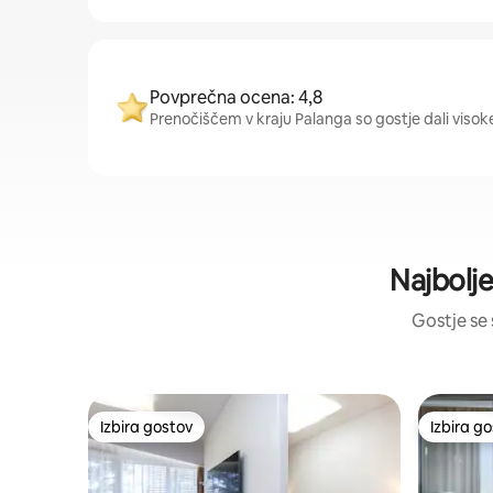
Povprečna ocena: 4,8
Prenočiščem v kraju Palanga so gostje dali visoke
Najbolje
Gostje se 
Izbira gostov
Izbira g
Izbira gostov
Izbira g