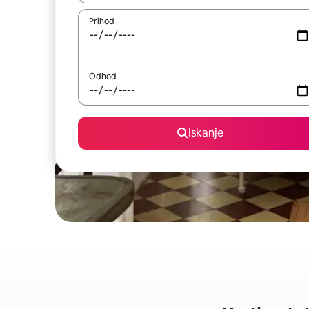
Prihod
Odhod
Iskanje