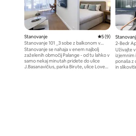
Stanovanje
Povprečna ocena: 5
5 (9)
Stanovan
Stanovanje 101 _3 sobe z balkonom v
2-Bedr Ap
središču mesta
@Šventosi
Stanovanje se nahaja v enem najbolj
Uživajte 
zaželenih območij Palange - od tu lahko v
izjemnim 
samo nekaj minutah pridete do ulice
ponaša z 
J.Basanavičius, parka Birute, ulice Love
in slikov
Alley, koncertne dvorane Palanga,
sodobno i
Kurhause in drugih najbolj priljubljenih
skupaj z 
krajev v Palangi! Ročni dostop do spa
da zagoto
centrov, restavracij, hotelov, teniških
stresa. S
igrišč - vse za vaše udobje! Za vaše
balkonu s
udobje - dve ločeni spalnici in dnevna
medtem ko
soba s kuhinjsko nišo, udoben balkon z
znamenito
zunanjim pohištvom, kopalnica in
razkošno 
parkirišče na podzemnem parkirišču.
tako, da p
Veselimo se vašega odličnega počitka !
brezhibno