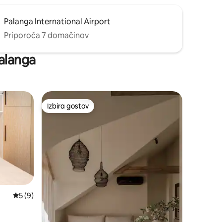
Palanga International Airport
Priporoča 7 domačinov
Palanga
Izbira gostov
Izbira gostov
Povprečna ocena: 5 od 5, št. mnenj: 9
5 (9)