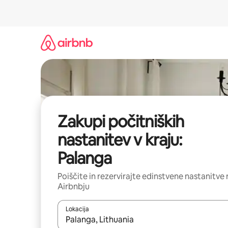
Preskoči
na
vsebino
Zakupi počitniških
nastanitev v kraju:
Palanga
Poiščite in rezervirajte edinstvene nastanitve 
Airbnbju
Lokacija
Ko so rezultati na voljo, krmarite s puščičnima tip