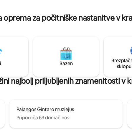
na oprema za počitniške nastanitve v kr
Brezplačn
i
Bazen
sklopu
ižini najbolj priljubljenih znamenitosti v 
Palangos Gintaro muziejus
Priporoča 63 domačinov