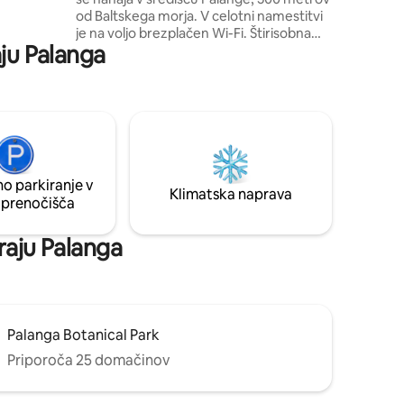
od Baltskega morja. V celotni namestitvi
je na voljo brezplačen Wi-Fi. Štirisobna
aju Palanga
hiša ima kopalnico, kuhinjo, kjer lahko
pripravite obroke, in udobno knjižnico.
Gostje se lahko sprostijo tudi v paviljonu
na dvorišču, pečejo na žaru in parkirajo
svoje avtomobile na brezplačnem
parkirišču. Nastanitev »1895« se nahaja
600 metrov od pomola Palanga, 600
metrov od središča mesta in 5 km od
o parkiranje v
mednarodnega letališča Palanga.
Klimatska naprava
 prenočišča
kraju Palanga
Palanga Botanical Park
Priporoča 25 domačinov