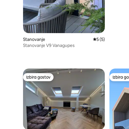
Stanovanje
Povprečna ocena: 5
5 (5)
Stanovanje V9 Vanagupes
Izbira gostov
Izbira g
Izbira gostov
Izbira g