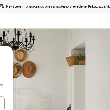
Nekatere informacije so bile samodejno prevedene. 
Prikaži izvirnik
na
kama gor in dol ali pa raziskujte z dotikom ali podrsljajem.