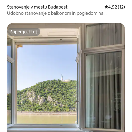
Stanovanje v mestu Budapest
Povprečna oce
4,92 (12)
Udobno stanovanje z balkonom in pogledom na
parlament
Supergostitelj
Supergostitelj