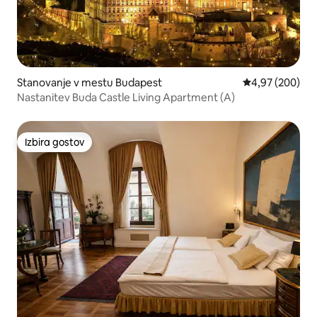
Stanovanje v mestu Budapest
Povprečna ocena
4,97 (200)
Nastanitev Buda Castle Living Apartment (A)
Izbira gostov
Izbira gostov