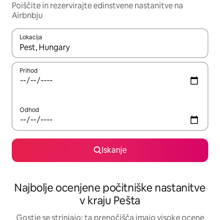
Poiščite in rezervirajte edinstvene nastanitve na
Airbnbju
Lokacija
Ko so rezultati na voljo, krmarite s puščičnima tipkama gor in dol
Prihod
Odhod
Iskanje
Najbolje ocenjene počitniške nastanitve
v kraju Pešta
Gostje se strinjajo: ta prenočišča imajo visoke ocene