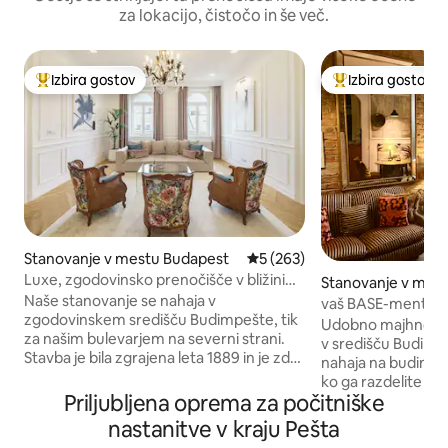
za lokacijo, čistočo in še več.
Izbira gostov
Izbira gostov
Najbolj priljubljena prenočišča z značko »Izbira gostov«
Najbolj priljublje
Stanovanje v mestu Budapest
Povprečna ocena: 5 od 5, št.
5 (263)
Luxe, zgodovinsko prenočišče v bližini
Stanovanje v mes
znamenitosti v središču mesta
Naše stanovanje se nahaja v
vaš BASE-ment In
zgodovinskem središču Budimpešte, tik
Udobno majhno sta
za našim bulevarjem na severni strani.
v središču Budimpe
Stavba je bila zgrajena leta 1889 in je zdaj
nahaja na budimsk
v lepem stanju. Stanovanje ima najvišjo
ko ga razdelite na
kakovost v vseh podrobnostih. Oprema:
Priljubljena oprema za počitniške
staro, medtem ko 
Wi-Fi visoke hitrosti, Samsung Smart
tiče zgodovine, in
nastanitve v kraju Pešta
SUHD"65"TV (Netflix,Youtube), kabelski
nasprotju z zasede