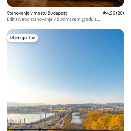
Stanovanje v mestu Budapest
Povprečna oce
4,96 (26)
Edinstveno stanovanje v Budimskem gradu z
zgodovinskim šarmom
Izbira gostov
Izbira gostov