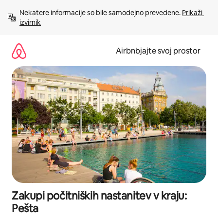
Preskoči
Nekatere informacije so bile samodejno prevedene. 
Prikaži 
na
izvirnik
vsebino
Airbnbjajte svoj prostor
Zakupi počitniških nastanitev v kraju:
Pešta