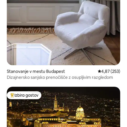
Stanovanje v mestu Budapest
Povprečna ocen
4,87 (253)
Dizajnersko sanjsko prenočišče z osupljivim razgledom
Izbira gostov
Najbolj priljubljena prenočišča z značko »Izbira gostov«