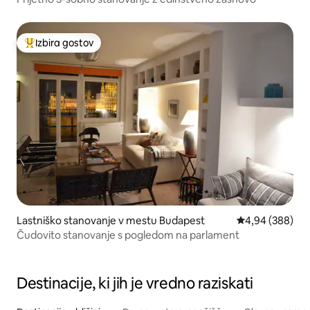
Izbira gostov
Najbolj priljubljena prenočišča z značko »Izbira gostov«
Lastniško stanovanje v mestu Budapest
Povprečna ocena
4,94 (388)
Čudovito stanovanje s pogledom na parlament
Destinacije, ki jih je vredno raziskati