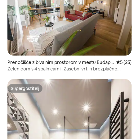
Prenočišče z bivalnim prostorom v mestu Budape
Povprečna 
5 (25)
st
Zelen dom s 4 spalnicami | Zasebni vrt in brezplačno
parkiranje
Supergostitelj
Supergostitelj