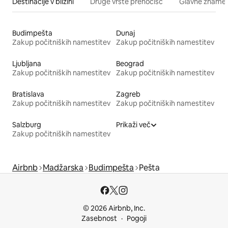
Destinacije v bližini
Druge vrste prenočišč
Glavne znamenit
Budimpešta
Dunaj
Zakup počitniških namestitev
Zakup počitniških namestitev
Ljubljana
Beograd
Zakup počitniških namestitev
Zakup počitniških namestitev
Bratislava
Zagreb
Zakup počitniških namestitev
Zakup počitniških namestitev
Salzburg
Prikaži več
Zakup počitniških namestitev
Airbnb
Madžarska
Budimpešta
Pešta
© 2026 Airbnb, Inc.
Zasebnost
Pogoji