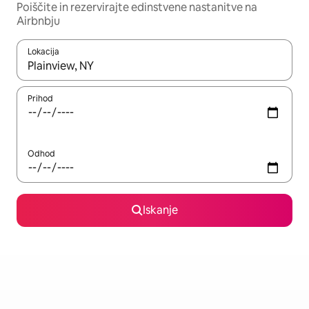
Poiščite in rezervirajte edinstvene nastanitve na
Airbnbju
Lokacija
Ko so rezultati na voljo, krmarite s puščičnima tipkama gor in dol
Prihod
Odhod
Iskanje