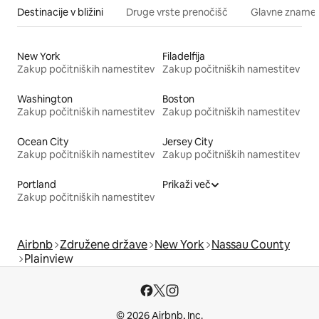
Destinacije v bližini
Druge vrste prenočišč
Glavne znamenit
New York
Filadelfija
Zakup počitniških namestitev
Zakup počitniških namestitev
Washington
Boston
Zakup počitniških namestitev
Zakup počitniških namestitev
Ocean City
Jersey City
Zakup počitniških namestitev
Zakup počitniških namestitev
Portland
Prikaži več
Zakup počitniških namestitev
Airbnb
Združene države
New York
Nassau County
Plainview
© 2026 Airbnb, Inc.