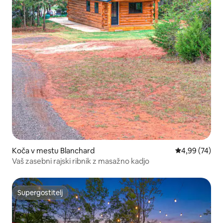
Koča v mestu Blanchard
Povprečna oce
4,99 (74)
Vaš zasebni rajski ribnik z masažno kadjo
Supergostitelj
Supergostitelj