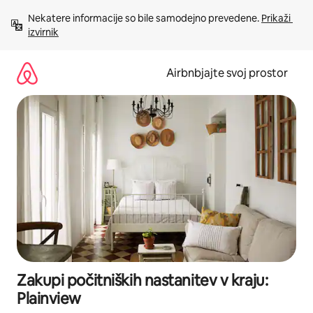
Preskoči
Nekatere informacije so bile samodejno prevedene. 
Prikaži 
na
izvirnik
vsebino
Airbnbjajte svoj prostor
Zakupi počitniških nastanitev v kraju:
Plainview