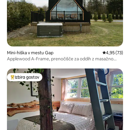
Mini-hiška v mestu Gap
Povprečna oce
4,95 (73)
Applewood A-Frame, prenočišče za oddih z masažno
kadjo
Izbira gostov
Najbolj priljubljena prenočišča z značko »Izbira gostov«