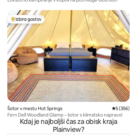
Izbira gostov
Najbolj priljubljena prenočišča z značko »Izbira gostov«
Šotor v mestu Hot Springs
Povprečna o
5 (356)
Fern Dell Woodland Glamp – šotor s klimatsko napravo!
Kdaj je najboljši čas za obisk kraja
Plainview?