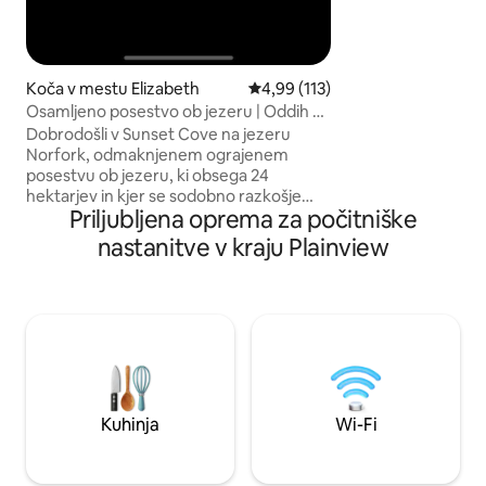
Koča v mestu Elizabeth
Povprečna ocena: 4,99 od 5, št.
4,99 (113)
Osamljeno posestvo ob jezeru | Oddih za
pare
Dobrodošli v Sunset Cove na jezeru
Norfork, odmaknjenem ograjenem
posestvu ob jezeru, ki obsega 24
hektarjev in kjer se sodobno razkošje
Priljubljena oprema za počitniške
združi z nedotaknjeno divjino Ozarka.
Zbudite se z osupljivim razgledom na
nastanitve v kraju Plainview
jezero, preživite dan ob luksuznem
bazenu s pogledom na jezero Norfork,
zaplavajte s kajakom z objezerskih teras
v mirnem zalivu in se sprostite v zasebni
masažni kadi pod zvezdami. Na posestvu
sta samo še dve drugi nastanitvi za
najem, obdaja pa ju več kot 200
hektarjev okoliške divjine, zato je to
redko zatočišče, namenjeno
Kuhinja
Wi-Fi
povezovanju in nepozabnim skupnim
trenutkom