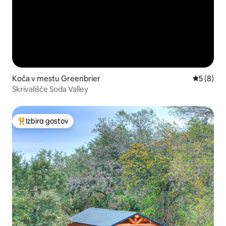
Koča v mestu Greenbrier
Povprečna
5 (8)
Skrivališče Soda Valley
Izbira gostov
Najbolj priljubljena prenočišča z značko »Izbira gostov«