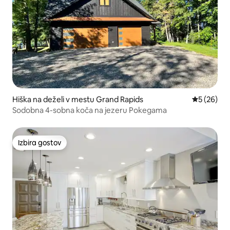
Hiška na deželi v mestu Grand Rapids
Povprečna 
5 (26)
Sodobna 4-sobna koča na jezeru Pokegama
Izbira gostov
Izbira gostov