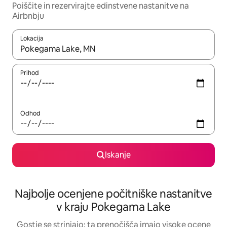
Poiščite in rezervirajte edinstvene nastanitve na
Airbnbju
Lokacija
Ko so rezultati na voljo, krmarite s puščičnima tipkama gor in dol
Prihod
Odhod
Iskanje
Najbolje ocenjene počitniške nastanitve
v kraju Pokegama Lake
Gostje se strinjajo: ta prenočišča imajo visoke ocene