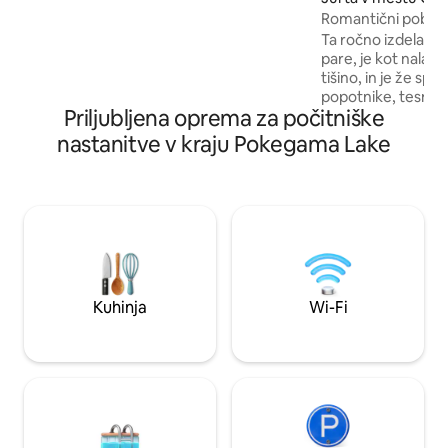
Road 65. Koča se nahaja na več kot 4
Romantični pobeg
hektarjih in ima dovolj prostora za
Ta ročno izdelana
sprostitev. Na voljo so pomol, dva kajaka,
pare, je kot nalašč 
16-čevljski čoln in motor, majhna lopa ob
tišino, in je že sp
jezeru, ognjišče in plinski žar.
popotnike, tesne pr
Priljubljena oprema za počitniške
otroki. Uživajte v 
je na voljo vse leto,
nastanitve v kraju Pokegama Lake
omogoča pogled n
nebo, in urejeni p
sprehode ali poho
drevesi. Ne glede na to, ali praznujete
nekaj posebnega al
želite mirnega od
Robin’s Nest nudi 
kanček čarovnije. Vaš miren oddih čaka
na vas.
Kuhinja
Wi-Fi