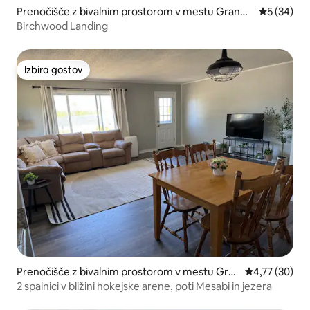
Prenočišče z bivalnim prostorom v mestu Grand
Povprečna 
5 (34)
Rapids
Birchwood Landing
Izbira gostov
Izbira gostov
Prenočišče z bivalnim prostorom v mestu Gra
Povprečna oce
4,77 (30)
nd Rapids
2 spalnici v bližini hokejske arene, poti Mesabi in jezera