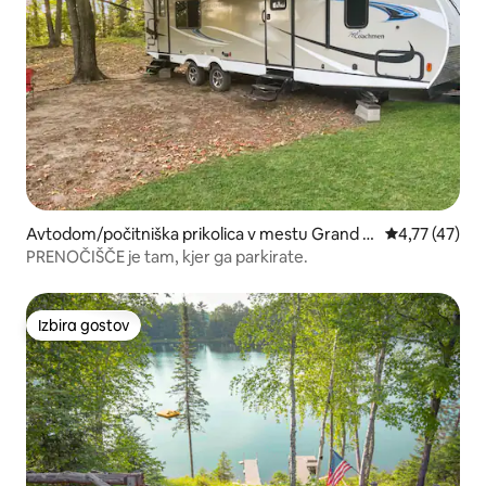
Avtodom/počitniška prikolica v mestu Grand R
Povprečna oce
4,77 (47)
apids
PRENOČIŠČE je tam, kjer ga parkirate.
Izbira gostov
Izbira gostov