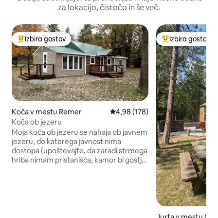
za lokacijo, čistočo in še več.
Izbira gostov
Izbira gostov
Najbolj priljubljena prenočišča z značko »Izbira gostov«
Najbolj priljublje
Koča v mestu Remer
Povprečna ocena: 4,98 od 5, št.
4,98 (178)
Koča ob jezeru
Moja koča ob jezeru se nahaja ob javnem
jezeru, do katerega javnost nima
dostopa (upoštevajte, da zaradi strmega
hriba nimam pristanišča, kamor bi gostje
lahko pripeljali svoje čolne). Je v bližini
številnih poti za motorne sani/terenska
vozila, številnih čudovitih jezer in
narodnega gozda Chippewa. Na voljo je
80 metrov obale jezera in več kot 30
hektarjev lovskega zemljišča čez County
Jurta v mestu Gra