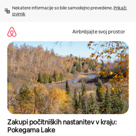
Preskoči
Nekatere informacije so bile samodejno prevedene. 
Prikaži 
na
izvirnik
vsebino
Airbnbjajte svoj prostor
Zakupi počitniških nastanitev v kraju:
Pokegama Lake