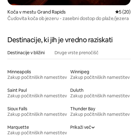
Koča v mestu Grand Rapids
Povprečna 
5 (20)
Čudovita koča ob jezeru - zasebni dostop do plaže/jezera
Destinacije, ki jih je vredno raziskati
Destinacije v bližini
Druge vrste prenočišč
Minneapolis
Winnipeg
Zakup počitniških namestitev
Zakup počitniških namestitev
Saint Paul
Duluth
Zakup počitniških namestitev
Zakup počitniških namestitev
Sioux Falls
Thunder Bay
Zakup počitniških namestitev
Zakup počitniških namestitev
Marquette
Prikaži več
Zakup počitniških namestitev