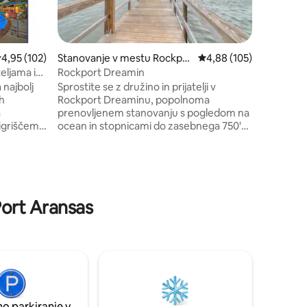
in z enoj
Visokohit
televizija
lokacija z
ovprečna ocena: 4,95 od 5, št. mnenj: 102
4,95 (102)
Stanovanje v mestu Rockpor
Povprečna ocena: 4,88 
4,88 (105)
klubska 
t
eljama in
Rockport Dreamin
kad, gaze
 najbolj
Sprostite se z družino in prijatelji v
savna, vs
ih
Rockport Dreaminu, popolnoma
Plaža Whi
a
prenovljenem stanovanju s pogledom na
igriščem.
ocean in stopnicami do zasebnega 750'
 s svetlo
ribiškega pomola in zasebne rampe za
 urejajo
čolne. Ladjo lahko shranite na kraju
iz in
samem in ga spustite neposredno od
V Shack is
namestitve. Čez nekaj MINUT boste od
hat we
stanovanja do vode!! Na voljo je dovolj
Port Aransas
onosni
prostora za sprostitev, do odličnih
prenočišči
morskih sadežev pa se lahko pripeljete le
 Po
kratek sprehod. Uporabite bazen v slogu
elefonsko
letovišča in pecite ulov na žaru, pripravite
jete SMS.
koktajl in uživajte v morskem vetriču!
o parkiranje v