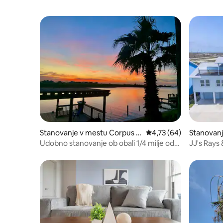
Stanovanje v mestu Corpus C
Povprečna ocena: 4,73 
4,73 (64)
Stanovanj
hristi
as
Udobno stanovanje ob obali 1/4 milje od
JJ's Rays
plaže Whitecap
plaži