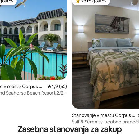
 gostov
Izbira gostov
priljubljena prenočišča z značko »Izbira gostov«
Najbolj priljubljena prenočišča 
od 5, št. mnenj: 46
je v mestu Corpus Ch
Povprečna ocena: 4,9 od 5, št. mnenj: 52
4,9 (52)
and Seahorse Beach Resort 2/2
Stanovanje v mestu Corpus C
hristi
Salt & Serenity, udobno prenoč
Zasebna stanovanja za zakup
oddih ob oceanu