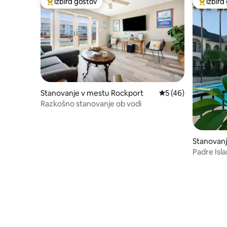
Izbira gostov
Izbira
Najbolj priljubljena prenočišča z značko »Izbira gostov«
Najbolj 
Stanovanje v mestu Rockport
Povprečna ocena: 5 
5 (46)
Razkošno stanovanje ob vodi
Stanovan
risti
Padre Isl
za 5 oseb