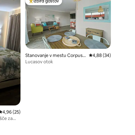
Izbira gostov
z značko »Izbira gostov«
Najbolj priljubljena prenočišča z značko »Izbira gostov
Stanovanje v mestu Corpus
Povprečna ocena: 4,88
4,88 (34)
Christi
Lucasov otok
Povprečna ocena: 4,96 od 5, št. mnenj: 25
4,96 (25)
išče za