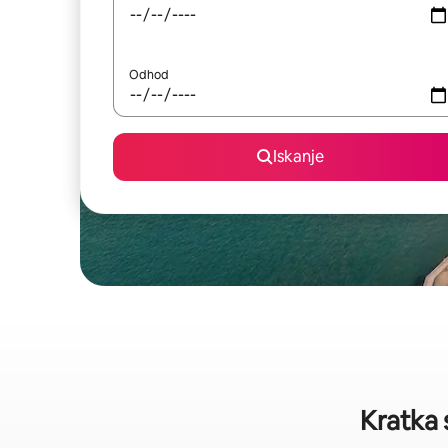
Odhod
Iskanje
Kratka s