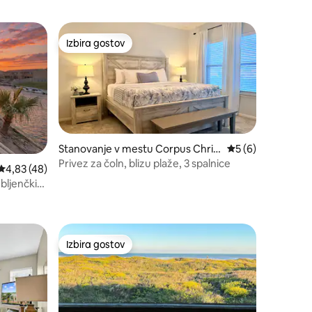
Izbira gostov
Izbira gostov
Stanovanje v mestu Corpus Chris
Povprečna ocena: 
5 (6)
ti
Privez za čoln, blizu plaže, 3 spalnice
Povprečna ocena: 4,83 od 5, št. mnenj: 48
4,83 (48)
ubljenčki
Izbira gostov
Izbira gostov