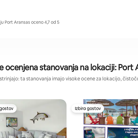
ju Port Aransas oceno 4,7 od 5
e ocenjena stanovanja na lokaciji: Port
strinjajo: ta stanovanja imajo visoke ocene za lokacijo, čistočo
 gostov
Izbira gostov
priljubljena prenočišča z značko »Izbira gostov«
Izbira gostov