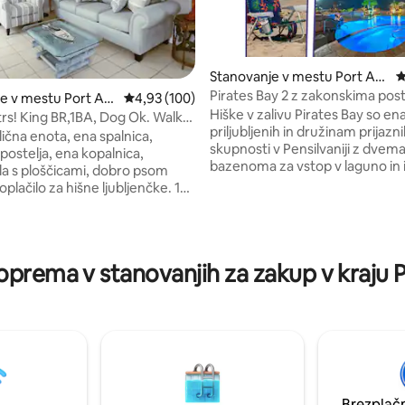
Stanovanje v mestu Port Ara
P
nsas
Pirates Bay 2 z zakonskima post
e v mestu Port Ara
Povprečna ocena: 4,93 od 5, št. mnenj: 100
4,93 (100)
4 pogradi, zatemnitve
Hiške v zalivu Pirates Bay so ena
rs! King BR,1BA, Dog Ok. Walk
priljubljenih in družinam prijazn
tlična enota, ena spalnica,
skupnosti v Pensilvaniji z dvem
postelja, ena kopalnica,
d 5, št. mnenj: 116
bazenoma za vstop v laguno in 
tla s ploščicami, dobro psom
Všeč vam bo vzdušje Key Westa
oplačilo za hišne ljubljenčke. 10
obarvanimi hiškami na deželi, ki
, na hišnega ljubljenčka. 4
pokrajino. Bazeni imajo veliko m
 ali vožnja do plaže. Lepo
ležalnikov v slogu Tikija. The LU
no v tropskem/obalnem
pool-front with rave reviews t
a oprema v stanovanjih za zakup v kraju 
encourage you to read. Smo p
 piknik z žarom. Tarpon qtrs je
lastniki gostiteljev s 4 drugimi 
an pri mestu Port Aransas kot
v mestu, če vam to ne ustreza.
jni zakup. Mesto Port Aransas
rezervaciji boste prejeli mojo t
# 252154-3. Zaračunali bomo
številko #, da mi kadarkoli pošl
telsko takso v višini 9 % cene
bnb pobira samo državni
davek.
Brezplačn