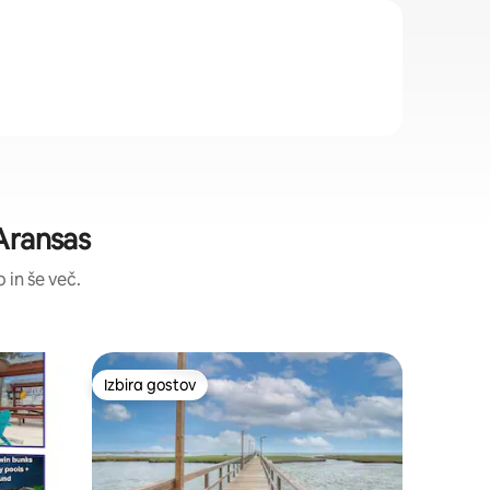
 Aransas
 in še več.
Stanovan
Izbira gostov
Izbir
Izbira gostov
Najbolj 
Christi
Stanovanj
oddaljena
Sprostit
stanovanj
pogledom
zakonsko