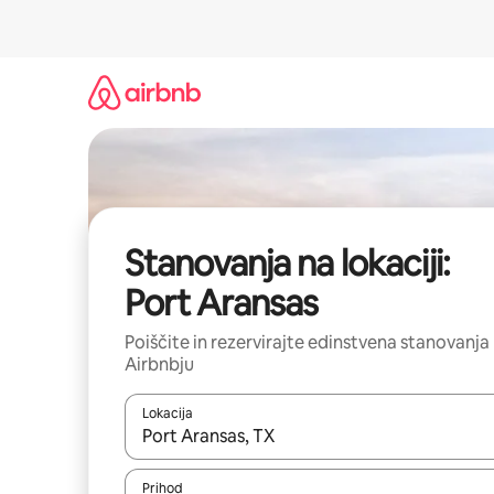
Preskoči
na
vsebino
Stanovanja na lokaciji:
Port Aransas
Poiščite in rezervirajte edinstvena stanovanja
Airbnbju
Lokacija
Ko so rezultati na voljo, krmarite s puščičnima tip
Prihod