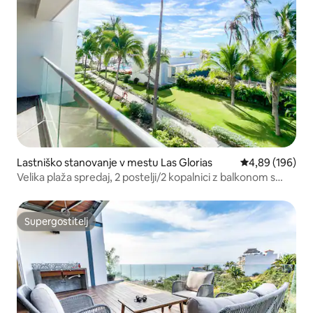
Lastniško stanovanje v mestu Las Glorias
Povprečna ocen
4,89 (196)
Velika plaža spredaj, 2 postelji/2 kopalnici z balkonom s
pogledom na ocean
Supergostitelj
Supergostitelj