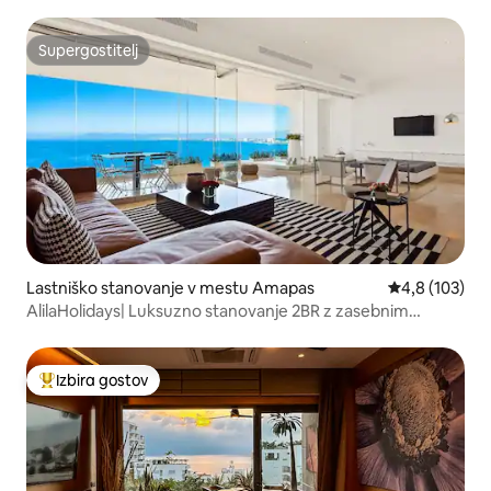
Supergostitelj
Supergostitelj
Lastniško stanovanje v mestu Amapas
Povprečna oce
4,8 (103)
AlilaHolidays| Luksuzno stanovanje 2BR z zasebnim
bazenom
Izbira gostov
Najbolj priljubljena prenočišča z značko »Izbira gostov«