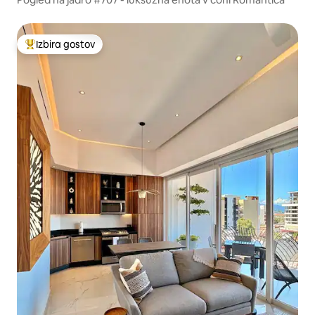
Izbira gostov
Najbolj priljubljena prenočišča z značko »Izbira gostov«