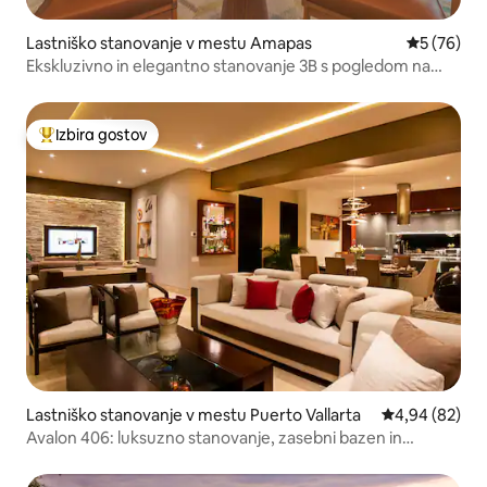
Lastniško stanovanje v mestu Amapas
Povprečna 
5 (76)
Ekskluzivno in elegantno stanovanje 3B s pogledom na
ocean!
Izbira gostov
Najbolj priljubljena prenočišča z značko »Izbira gostov«
Lastniško stanovanje v mestu Puerto Vallarta
Povprečna oce
4,94 (82)
Avalon 406: luksuzno stanovanje, zasebni bazen in
čudovit razgled