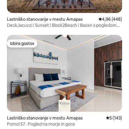
Lastniško stanovanje v mestu Amapas
Povprečna ocena
4,96 (448)
DeckJacuzzi | Sunset | Block2Beach | Bazen s pogledom
na H20
Izbira gostov
Izbira gostov
Lastniško stanovanje v mestu Amapas
Povprečna o
5 (143)
Pomol 57 · Pogled na morje in gore