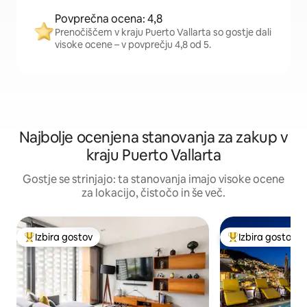
Povprečna ocena: 4,8
Prenočiščem v kraju Puerto Vallarta so gostje dali
visoke ocene – v povprečju 4,8 od 5.
Najbolje ocenjena stanovanja za zakup v
kraju Puerto Vallarta
Gostje se strinjajo: ta stanovanja imajo visoke ocene
za lokacijo, čistočo in še več.
Izbira gostov
Izbira gostov
Najbolj priljubljena prenočišča z značko »Izbira gostov«
Najbolj priljublje