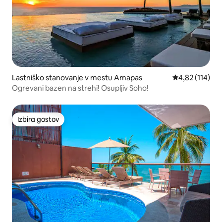
Lastniško stanovanje v mestu Amapas
Povprečna ocen
4,82 (114)
Ogrevani bazen na strehi! Osupljiv Soho!
Izbira gostov
Izbira gostov