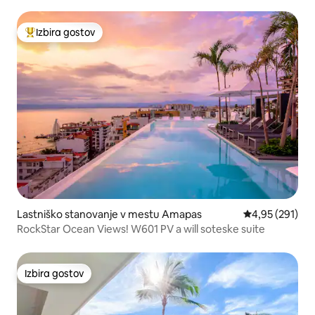
Izbira gostov
Najbolj priljubljena prenočišča z značko »Izbira gostov«
Lastniško stanovanje v mestu Amapas
Povprečna ocen
4,95 (291)
RockStar Ocean Views! W601 PV a will soteske suite
Izbira gostov
Izbira gostov