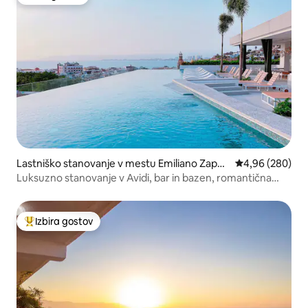
Izbira gostov
Lastniško stanovanje v mestu Emiliano Zapat
Povprečna ocena
4,96 (280)
a
Luksuzno stanovanje v Avidi, bar in bazen, romantična
cona
Izbira gostov
Najbolj priljubljena prenočišča z značko »Izbira gostov«