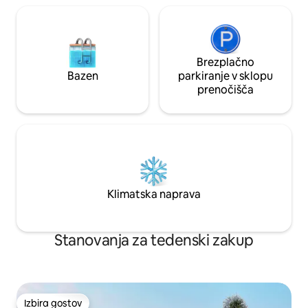
recepciji. Stanovanje Navila je peš
oddaljeno od plaže in reke ter številnih
butikov. Romantična cona ima tudi
najvišjo koncentracijo restavracij in barov
v mestu, z živahnim mehiškim vrvežem,
Brezplačno
ki se nadaljuje po ulicah. Hoja bo najboljša
Bazen
parkiranje v sklopu
oblika prevoza, vendar lahko zlahka
prenočišča
dobite taksi ali Uber tik pred stavbo.
Avtobusi vozijo približno dve ulici stran
(zato ni hrupa avtobusa).
Klimatska naprava
Stanovanja za tedenski zakup
Izbira gostov