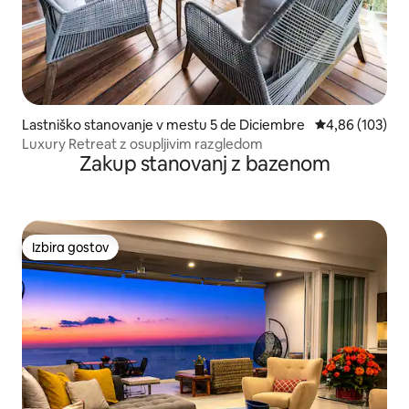
Lastniško stanovanje v mestu 5 de Diciembre
Povprečna ocen
4,86 (103)
Luxury Retreat z osupljivim razgledom
Zakup stanovanj z bazenom
Izbira gostov
Izbira gostov