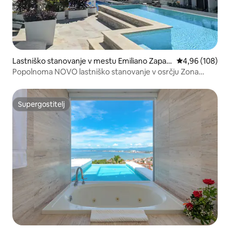
Lastniško stanovanje v mestu Emiliano Zapat
Povprečna ocen
4,96 (108)
a
Popolnoma NOVO lastniško stanovanje v osrčju Zona
Romantice
Supergostitelj
Supergostitelj