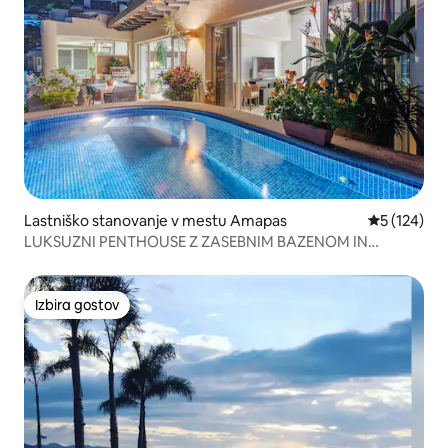
Lastniško stanovanje v mestu Amapas
Povprečna o
5 (124)
LUKSUZNI PENTHOUSE Z ZASEBNIM BAZENOM IN
TERASO
Izbira gostov
Izbira gostov