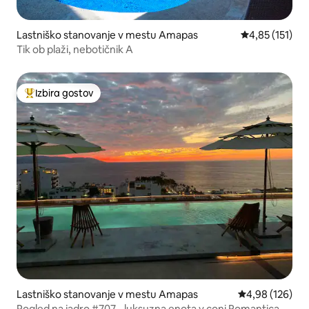
Lastniško stanovanje v mestu Amapas
Povprečna ocen
4,85 (151)
Tik ob plaži, nebotičnik A
Izbira gostov
Najbolj priljubljena prenočišča z značko »Izbira gostov«
Lastniško stanovanje v mestu Amapas
Povprečna ocen
4,98 (126)
Pogled na jadro #707 - luksuzna enota v coni Romantica