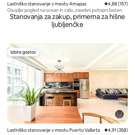
Lastniško stanovanje v mestu Amapas
Povprečna ocen
4,88 (157)
Osupljiv pogled na ocean in zaliv, zasebni potopni bazen
Stanovanja za zakup, primerna za hišne
ljubljenčke
Izbira gostov
Izbira gostov
Lastniško stanovanje v mestu Puerto Vallarta
Povprečna ocen
4,91 (358)