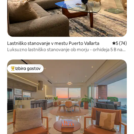
Lastniško stanovanje v mestu Puerto Vallarta
Povprečna 
5 (74)
Luksuzno lastniško stanovanje ob morju - orhideja 5 B na
plaži
Izbira gostov
Najbolj priljubljena prenočišča z značko »Izbira gostov«