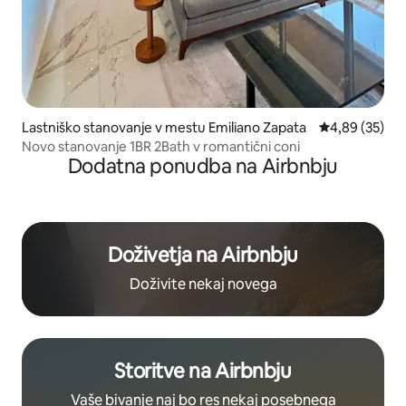
Lastniško stanovanje v mestu Emiliano Zapata
Povprečna oce
4,89 (35)
Novo stanovanje 1BR 2Bath v romantični coni
Dodatna ponudba na Airbnbju
Doživetja na Airbnbju
Doživite nekaj novega
Storitve na Airbnbju
Vaše bivanje naj bo res nekaj posebnega