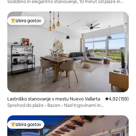
Sodobno in elegantno stanovanje, 10 minut od plaže in
sprehajalne poti
Izbira gostov
Najbolj priljubljena prenočišča z značko »Izbira gostov«
Lastniško stanovanje v mestu Nuevo Vallarta
Povprečna ocen
4,92 (159)
Sprehod do plaže • Bazen • Nad trgovinami in
restavracijami
Izbira gostov
Najbolj priljubljena prenočišča z značko »Izbira gostov«