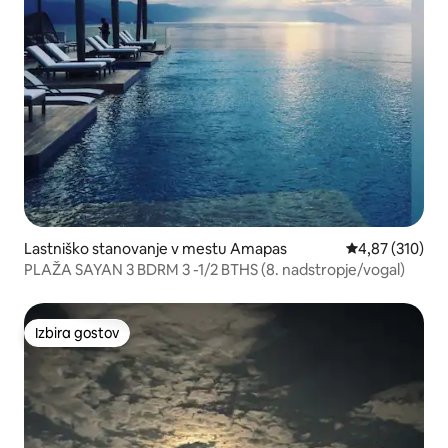
Lastniško stanovanje v mestu Amapas
Povprečna ocen
4,87 (310)
PLAŽA SAYAN 3 BDRM 3 -1/2 BTHS (8. nadstropje/vogal)
Izbira gostov
Izbira gostov