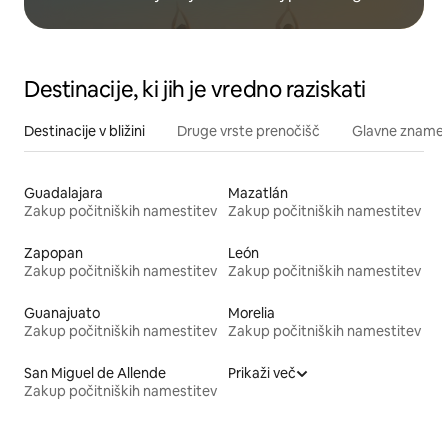
Destinacije, ki jih je vredno raziskati
Destinacije v bližini
Druge vrste prenočišč
Glavne znamenit
Guadalajara
Mazatlán
Zakup počitniških namestitev
Zakup počitniških namestitev
Zapopan
León
Zakup počitniških namestitev
Zakup počitniških namestitev
Guanajuato
Morelia
Zakup počitniških namestitev
Zakup počitniških namestitev
San Miguel de Allende
Prikaži več
Zakup počitniških namestitev