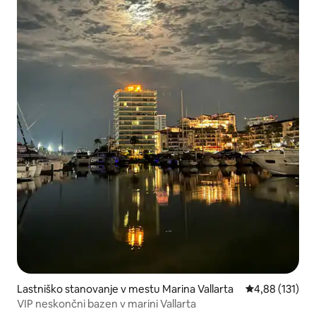
Lastniško stanovanje v mestu Marina Vallarta
Povprečna ocen
4,88 (131)
VIP neskončni bazen v marini Vallarta