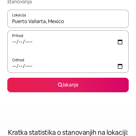
stanovanja
Lokacija
Ko so rezultati na voljo, krmarite s puščičnima tipkama gor in dol
Prihod
Odhod
Iskanje
Kratka statistika o stanovanjih na lokaciji: