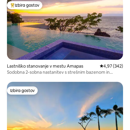
Izbira gostov
Najbolj priljubljena prenočišča z značko »Izbira gostov«
Lastniško stanovanje v mestu Amapas
Povprečna ocen
4,97 (342)
Sodobna 2-sobna nastanitev s strešnim bazenom in
pogledom na ocean
Izbira gostov
Izbira gostov