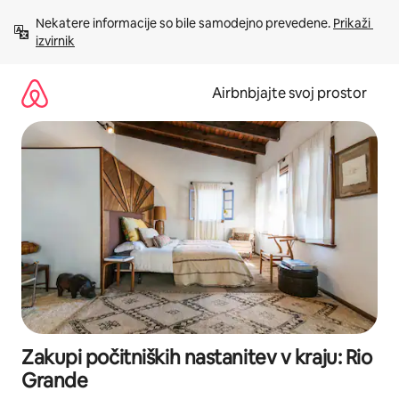
Preskoči
Nekatere informacije so bile samodejno prevedene. 
Prikaži 
na
izvirnik
vsebino
Airbnbjajte svoj prostor
Zakupi počitniških nastanitev v kraju: Rio
Grande