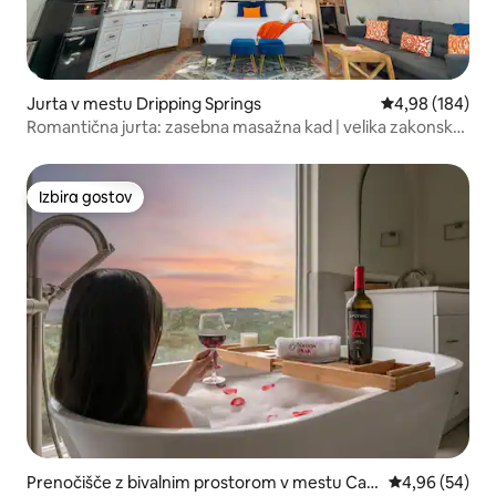
Jurta v mestu Dripping Springs
Povprečna ocen
4,98 (184)
Romantična jurta: zasebna masažna kad | velika zakonska
postelja
Izbira gostov
Izbira gostov
Prenočišče z bivalnim prostorom v mestu Can
Povprečna oce
4,96 (54)