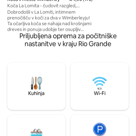
in dvignjena teras
Koča La Lomita - čudovit razgled,
neverjeten pogled
masažna kad
Dobrodošli v La Lomiti, intimnem
hribe in temno neb
prenočišču v koči za dva v Wimberleyju!
postavljajo oder z
Ta očarljiva koča se nahaja nad krošnjami
nebo. Masažna kad
dreves in ponuja udobje ter osupljiv
na torti zaledenite
Priljubljena oprema za počitniške
razgled na pobočje hriba. Premišljeno
oblikovana notranjost združuje rustikalni
nastanitve v kraju Rio Grande
šarm s sodobnim slogom. Bodite pozorni
na očarljive prostoživeče živali in
spektakularen sončni vzhod. Dobro
opremljena kuhinja in udoben dnevni
prostor dopolnjujeta to čarobno okolje.
Sprostite se, pomladite in se ponovno
povežite z naravo. Doživite čarovnijo
Wimberleyja z najboljšega sedeža v hiši!
Kuhinja
Wi-Fi