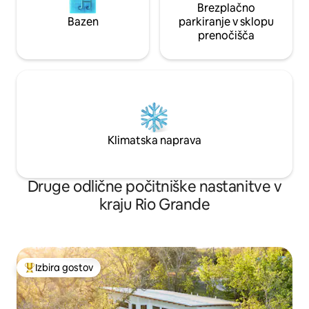
Brezplačno
Bazen
parkiranje v sklopu
prenočišča
Klimatska naprava
Druge odlične počitniške nastanitve v
kraju Rio Grande
Izbira gostov
Najbolj priljubljena prenočišča z značko »Izbira gostov«