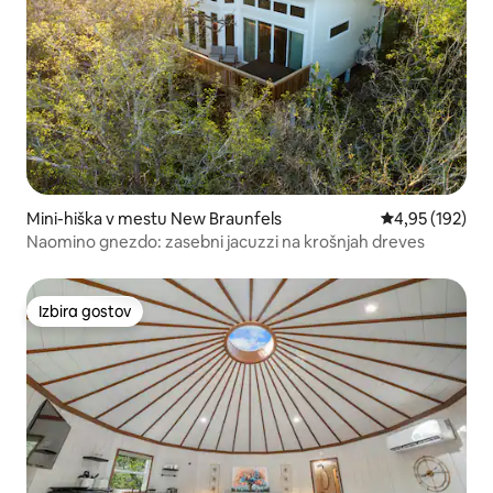
Mini-hiška v mestu New Braunfels
Povprečna ocen
4,95 (192)
Naomino gnezdo: zasebni jacuzzi na krošnjah dreves
Izbira gostov
Izbira gostov