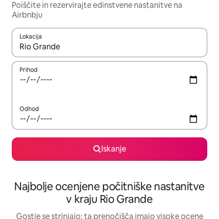
Poiščite in rezervirajte edinstvene nastanitve na
Airbnbju
Lokacija
Ko so rezultati na voljo, krmarite s puščičnima tipkama gor in dol
Prihod
Odhod
Iskanje
Najbolje ocenjene počitniške nastanitve
v kraju Rio Grande
Gostje se strinjajo: ta prenočišča imajo visoke ocene