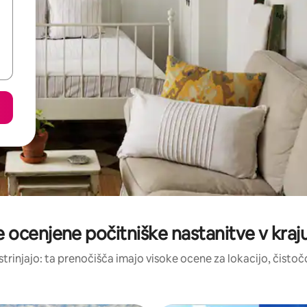
e ocenjene počitniške nastanitve v kraju
strinjajo: ta prenočišča imajo visoke ocene za lokacijo, čistočo