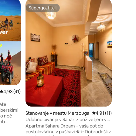
Šotor v 
Supergostitelj
Supergostitelj
Saharska
Dobrodoš
iz Sahare
Merzouga
udobnih 
kopalnica
kamelami,
sončnih z
maroški k
sprostite
pripovedo
iščete pu
Bohem p
udobja in kulture. Rez
Povprečna ocena: 4,93 od 5, št. mnenj: 41
4,93 (41)
v puščavi
vate
rberskimi
Stanovanje v mestu Merzouga
Povprečna ocena: 4,91
4,91 (11)
o noč
Udobno bivanje v Sahari z doživetjem v
 ob
puščavi
Apartma Sahara Dream – vaša pot do
zhodu in
pustolovščine v puščavi 🌵✨ Dobrodošli v
u. Naš