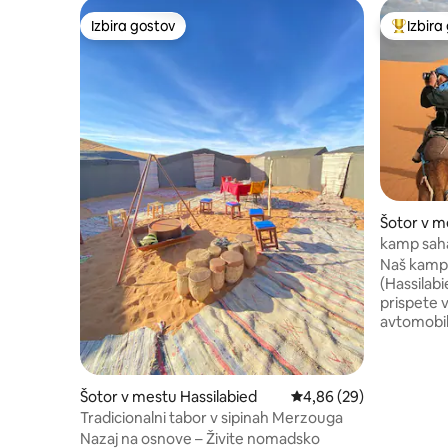
Izbira gostov
Izbira
Izbira gostov
Najbolj 
Šotor v m
kamp sah
Naš kamp 
(Hassilabi
prispete v
avtomobil 
zasebno pa
lahko popi
Pripravit
Šotor v mestu Hassilabied
Povprečna ocena: 4,86 
4,86 (29)
kampu. Ča
kamelah, 
Tradicionalni tabor v sipinah Merzouga
peščenimi
Nazaj na osnove – Živite nomadsko