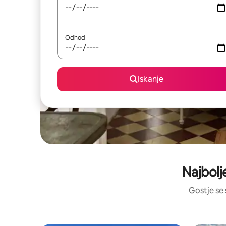
Odhod
Iskanje
Najbolj
Gostje se 