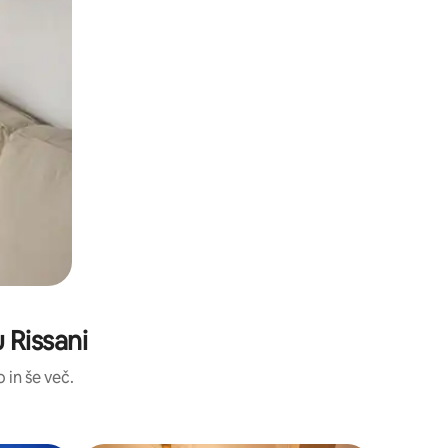
 Rissani
 in še več.