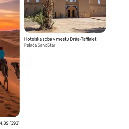
Hotelska soba v mestu Drâa-Tafilalet
Palača SandStar
ovprečna ocena: 4,89 od 5, št. mnenj: 393
4,89 (393)