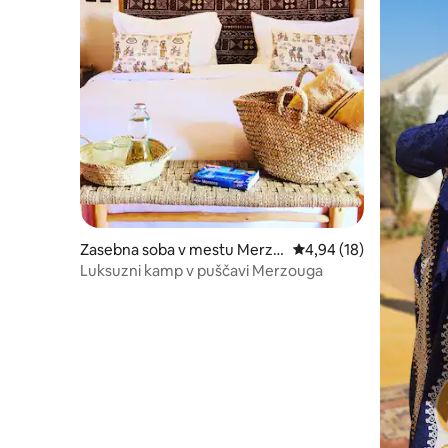
Zasebna soba v mestu Merzo
Povprečna ocena: 4,94 
4,94 (18)
uga
Luksuzni kamp v puščavi Merzouga