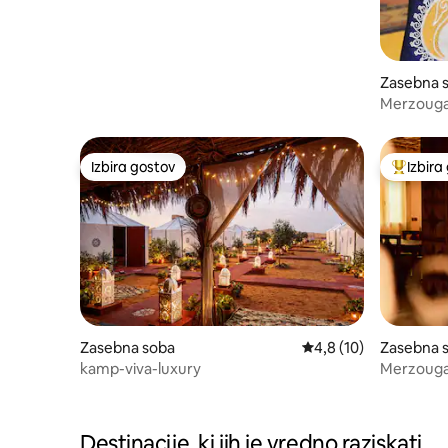
Zasebna s
bied
Merzouga 
Tent Esc
Izbira gostov
Izbira
Izbira gostov
Najbolj 
Zasebna soba
Povprečna ocena: 4,8 
4,8 (10)
Zasebna 
uga
kamp-viva-luxury
Merzouga 
in zajtrk
Destinacije, ki jih je vredno raziskati