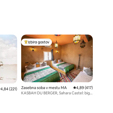
Izbira gostov
Najbolj priljubljena prenočišča z značko »Izbira gostov
Zasebna soba v mestu MA
Povprečna ocena: 4,89 
4,89 (417)
ovprečna ocena: 4,84 od 5, št. mnenj: 221
4,84 (221)
KASBAH DU BERGER, Sahara Castel: big
Swimmin Pool.