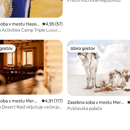
Pristni nočni kamelji pohod
oba v mestu Hassila
Povprečna ocena: 4,95 od 5, št. mnenj: 57
4,95 (57)
Activities Camp Triple Luxury
ape
 gostov
Izbira gostov
priljubljena prenočišča z značko »Izbira gostov«
Izbira gostov
od 5, št. mnenj: 10
soba v mestu Merzo
Povprečna ocena: 4,91 od 5, št. mnenj: 117
4,91 (117)
Zasebna soba v mestu Merz
P
Desert Riad vključuje večerjo
ouga
Puščavska palača