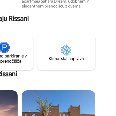
apartmaju Sahara Dream, udobnem in
ne na
elegantnem prenočišču z dvema
gi kampi,
spalnicama, ki je kot nalašč za družine,
rditev
prijatelje ali pare. Uživajte v svetlem
ju Rissani
bivalnem prostoru, popolnoma
opremljeni kuhinji in sodobni kopalnici. Po
amp -
raziskovanju se udobno sprostite in
ogledi, -
popestrite svoje bivanje z doživetji v
puščavi, kot so jahanje kamel,
sandboarding, vožnja s štirikolesniki,
ogledi z buggyji ter nepozabni trenutki
ob sončnem zahodu in sončnem vzhodu.
o parkiranje v
Klimatska naprava
 prenočišča
issani