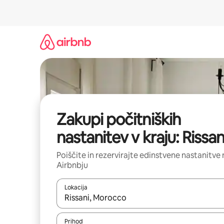
Preskoči
na
vsebino
Zakupi počitniških
nastanitev v kraju: Rissan
Poiščite in rezervirajte edinstvene nastanitve 
Airbnbju
Lokacija
Ko so rezultati na voljo, krmarite s puščičnima tip
Prihod