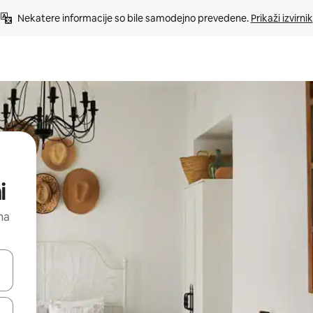
Nekatere informacije so bile samodejno prevedene. 
Prikaži izvirnik
i
na
kama gor in dol ali pa raziskujte z dotikom ali podrsljajem.