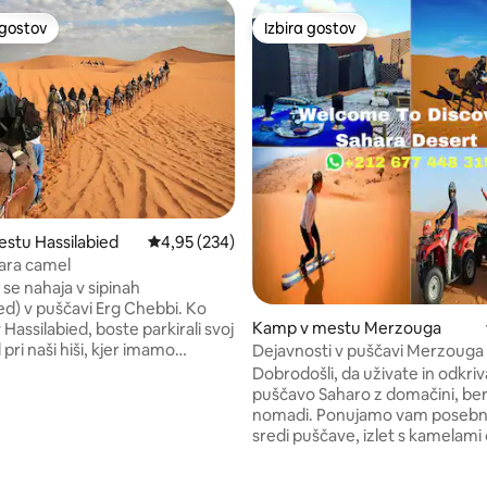
 gostov
Izbira gostov
priljubljena prenočišča z značko »Izbira gostov«
Izbira gostov
estu Hassilabied
Povprečna ocena: 4,95 od 5, št. mnenj: 234
4,95 (234)
ara camel
se nahaja v sipinah
ed) v puščavi Erg Chebbi. Ko
Kamp v mestu Merzouga
 Hassilabied, boste parkirali svoj
pri naši hiši, kjer imamo
Dejavnosti v puščavi Merzouga
rkirišče in hišo za goste, kjer
Dobrodošli, da uživate in odkri
jete čaj in uživate v gostoljubju.
puščavo Saharo z domačini, be
e si torbe za noč v puščavskem
nomadi. Ponujamo vam posebn
od 5, št. mnenj: 29
ka vas 1-urno jahanje na
sredi puščave, izlet s kamelami
da si ogledate sončni zahod nad
sončnem zahodu ali sončnem v
 sipinami, nato pa se vrnete v
prenočitev v puščavskem kamp