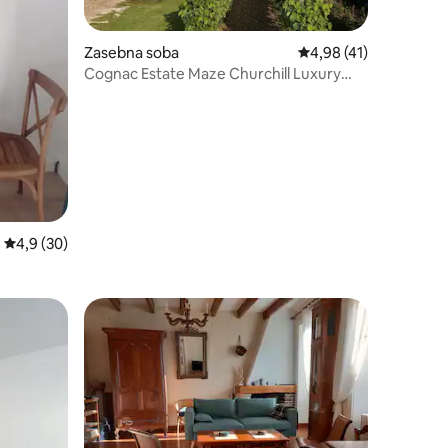
Zasebna soba
Povprečna ocena: 4,98
4,98 (41)
Cognac Estate Maze Churchill Luxury
Premium B&B
Povprečna ocena: 4,9 od 5, št. mnenj: 30
4,9 (30)
z značko »Izbira gostov«