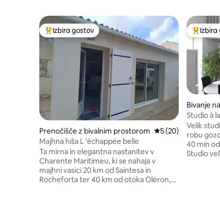
Izbira gostov
Izbira
Najbolj priljubljena prenočišča z značko »Izbira gostov«
Najbolj 
Bivanje na
Studio à 
Velik stu
Prenočišče z bivalnim prostorom
Povprečna ocena: 5 
5 (20)
robu gozd
Majhna hiša L 'échappée belle
40 min od 
Ta mirna in elegantna nastanitev v
Studio vel
Charente Maritimeu, ki se nahaja v
pritličju
majhni vasici 20 km od Saintesa in
dnevna so
Rocheforta ter 40 km od otoka Oléron,
+ stranišče i
otoka Ré, La Rochelle in Royan. Imeli
soba z za
boste prijetno bivanje v prenočišču
shrambo +
L'Echappée Belle v 2-sobnem stanovanju,
Studio z 
ki ga sestavljajo podstrešni vmesni
pohištvom