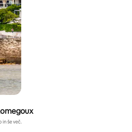
u Romegoux
 in še več.