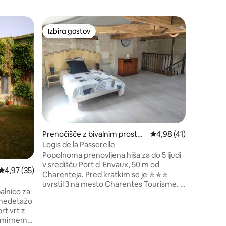
Prenočiš
Izbira gostov
Izbir
z značko »Izbira gostov«
Izbira gostov
Najbolj 
Logis des
Očarljiv 
Maritime.
bazenu! Ponujamo vam 3 Gîtes za dve
osebi v p
vključno 
Chauvins 
parka z e
nekdanji 
lokacije 
Prenočišče z bivalnim prostor
Povprečna ocena: 4,98
4,98 (41)
posebej p
om
plavanjem
Logis de la Passerelle
oddaljeni
Popolnoma prenovljena hiša za do 5 ljudi
v središču Port d 'Envaux, 50 m od
Povprečna ocena: 4,97 od 5, št. mnenj: 35
4,97 (35)
Charenteja. Pred kratkim se je ✯✯✯
uvrstil 3 na mesto Charentes Tourisme. V
alnico za
pritličju je kuhinja odprtega tipa v jedilnici
 medetažo
in ločen vhod. V 1. nadstropju sta dve
rt vrt z
samostojni spalnici z zakonskimi
v mirnem
posteljami in oblogami. Kopalnica z