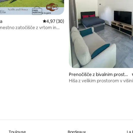
od 5, št. mnenj: 30
ša
Povprečna ocena: 4,97 od 5, št. mnenj: 30
4,97 (30)
 mestno zatočišče z vrtom in
Prenočišče z bivalnim prostor
om
Hiša z velikim prostorom v višini
Toulouse
Bordeaux
La 