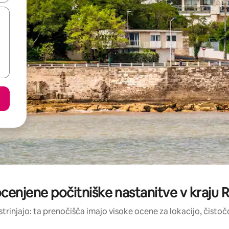
ocenjene počitniške nastanitve v kraj
strinjajo: ta prenočišča imajo visoke ocene za lokacijo, čistočo