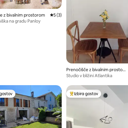
e z bivalnim prostorom
Povprečna ocena: 5 od 5, št. mnenj: 3
5 (3)
hiška na gradu Panloy
 od 5, št. mnenj: 11
Prenočišče z bivalnim prostoro
m
Studio v bližini Atlantika
 gostov
Izbira gostov
priljubljena prenočišča z značko »Izbira gostov«
Najbolj priljubljena prenočišča 