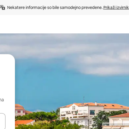
Nekatere informacije so bile samodejno prevedene. 
Prikaži izvirnik
na
kama gor in dol ali pa raziskujte z dotikom ali podrsljajem.