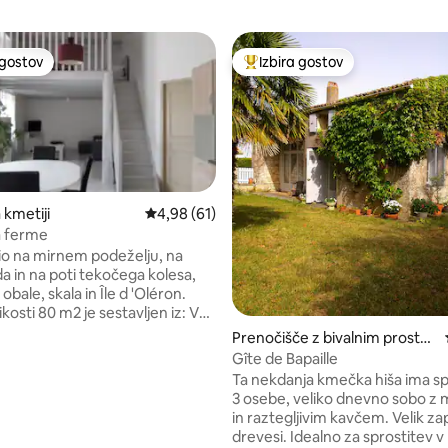
 gostov
Izbira gostov
priljubljena prenočišča z značko »Izbira gostov«
Najbolj priljubljena prenočišča 
 kmetiji
Povprečna ocena: 4,98 od 5, št. mnenj: 61
4,98 (61)
la ferme
dio na mirnem podeželju, na
od 5, št. mnenj: 20
a in na poti tekočega kolesa,
obale, skala in Île d 'Oléron.
ikosti 80 m2 je sestavljen iz: V
: popolnoma opremljena kuhinja +
Prenočišče z bivalnim prostor
ba z raztegljivim kavčem. prha
om
Gîte de Bapaille
n pralni stroj. Zgoraj: velika
Ta nekdanja kmečka hiša ima sp
konsko posteljo 140/190 s
3 osebe, veliko dnevno sobo z
 1 dodatno ležišče 90/190.
in raztegljivim kavčem. Velik zap
zelenim prostorom in vrtnim
drevesi. Idealno za sprostitev 
. Komplet za varstvo otrok na