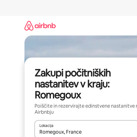
Preskoči
na
vsebino
Zakupi počitniških
nastanitev v kraju:
Romegoux
Poiščite in rezervirajte edinstvene nastanitve 
Airbnbju
Lokacija
Ko so rezultati na voljo, krmarite s puščičnima tip