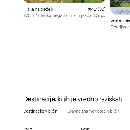
Hiška na deželi
Povprečna ocena: 4,7 
4,7 (30)
270 m² rustikalnega šarma in plaža 30 min
stran
Vrstna hi
Očarljivo
teraso.
Destinacije, ki jih je vredno raziskati
Destinacije v bližini
Glavne znamenitosti v bližini
Pariz
Lyon