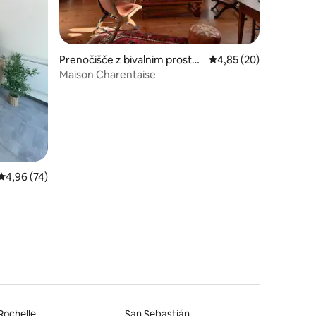
Prenočišče z bivalnim prostor
Povprečna ocena: 4,85
4,85 (20)
om
Maison Charentaise
Povprečna ocena: 4,96 od 5, št. mnenj: 74
4,96 (74)
Rochelle
San Sebastián