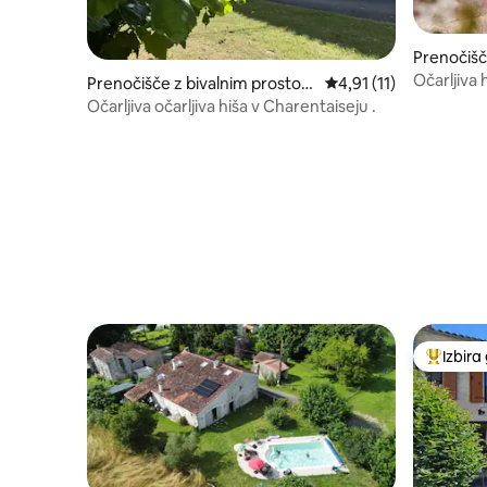
Prenočišč
Očarljiva 
Prenočišče z bivalnim prostor
Povprečna ocena: 4,91
4,91 (11)
om
Očarljiva očarljiva hiša v Charentaiseju .
Izbira
Najbolj 