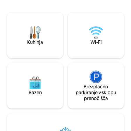
Townhome vključuje dobro opremljeno
avtobus do gore i
kuhinjo, TV, Wi-Fi, kavč z zakonsko
min v vsakem pri
posteljo in enostavno parkiranje.
opremljena kuhinj
Bivališče je blizu smučišča na gori Werner
mešalnikom in po
in kolesarske steze ob reki Yampa ter se
– na voljo sta brez
nahaja na avtobusni liniji, ki omogoča
ovsena kaša – Na v
enostaven dostop do trgovin in
balzam Minute str
restavracij.
modri trakovi in je
Kuhinja
Wi-Fi
Brezplačno
Bazen
parkiranje v sklopu
prenočišča