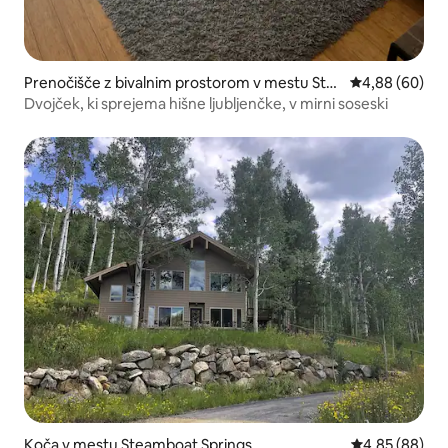
Prenočišče z bivalnim prostorom v mestu Ste
Povprečna ocen
4,88 (60)
amboat Springs
Dvojček, ki sprejema hišne ljubljenčke, v mirni soseski
Koča v mestu Steamboat Springs
Povprečna oce
4,85 (88)