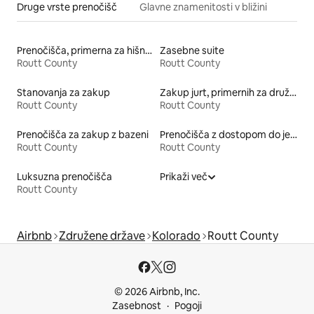
Druge vrste prenočišč
Glavne znamenitosti v bližini
Prenočišča, primerna za hišne ljubljenčke
Zasebne suite
Routt County
Routt County
Stanovanja za zakup
Zakup jurt, primernih za družine
Routt County
Routt County
Prenočišča za zakup z bazeni
Prenočišča z dostopom do jezera
Routt County
Routt County
Luksuzna prenočišča
Prikaži več
Routt County
Airbnb
Združene države
Kolorado
Routt County
© 2026 Airbnb, Inc.
Zasebnost
Pogoji