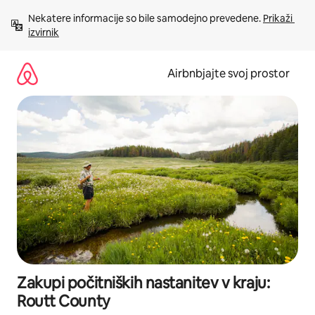
Preskoči
Nekatere informacije so bile samodejno prevedene. 
Prikaži 
na
izvirnik
vsebino
Airbnbjajte svoj prostor
Zakupi počitniških nastanitev v kraju:
Routt County