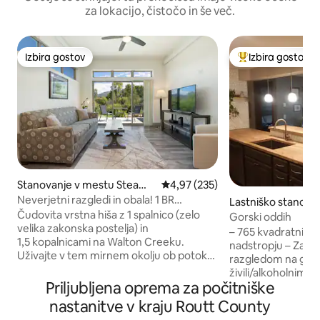
za lokacijo, čistočo in še več.
Izbira gostov
Izbira gostov
Izbira gostov
Najbolj priljublje
Stanovanje v mestu Steamb
Povprečna ocena: 4,97 od 5, št.
4,97 (235)
oat Springs
Neverjetni razgledi in obala! 1 BR
Lastniško stanova
Townhome (#1)
Čudovita vrstna hiša z 1 spalnico (zelo
tu Steamboat Spri
Gorski oddih
velika zakonska postelja) in
– 765 kvadratnih če
1,5 kopalnicami na Walton Creeku.
nadstropju – Zase
Uživajte v tem mirnem okolju ob potoku
razgledom na goro 
Walton Creek z osupljivimi razgledi na
živili/alkoholnimi 
goro Werner in okoliška mokrišča. Ta kraj
Priljubljena oprema za počitniške
hoje – 2 masažni ka
je kot nalašč za pare (ali majhne družine)
se dnevno čistijo
nastanitve v kraju Routt County
z enim mirnim in vzgojenim psom.
– Učinkovit plinsk