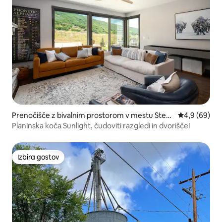
Prenočišče z bivalnim prostorom v mestu Stea
Povprečna oc
4,9 (69)
mboat Springs
Planinska koča Sunlight, čudoviti razgledi in dvorišče!
Izbira gostov
Izbira gostov