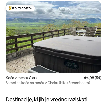
Izbira gostov
Najbolj priljubljena prenočišča z značko »Izbira gostov«
Koča v mestu Clark
Povprečna oce
4,98 (54)
Samotna koča na ranču v Clarku (blizu Steamboata)
Destinacije, ki jih je vredno raziskati