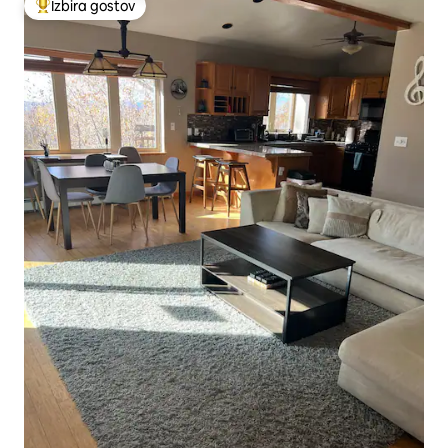
Izbira gostov
Najbolj priljubljena prenočišča z značko »Izbira gostov«