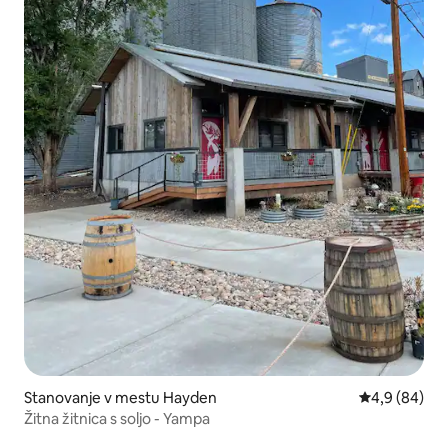
Stanovanje v mestu Hayden
Povprečna oc
4,9 (84)
Žitna žitnica s soljo - Yampa