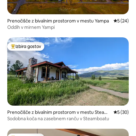
Prenočišče z bivalnim prostorom v mestu Yampa
Povprečna 
5 (24)
Oddih v mirnem Yampi
Izbira gostov
Najbolj priljubljena prenočišča z značko »Izbira gostov«
Prenočišče z bivalnim prostorom v mestu Steamb
Povprečna 
5 (30)
oat Springs
Sodobna koča na zasebnem ranču v Steamboatu