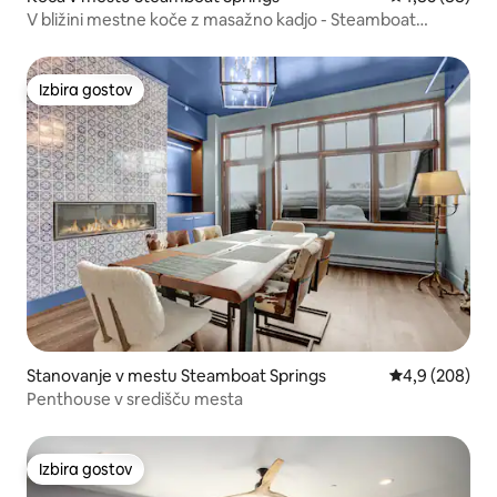
V bližini mestne koče z masažno kadjo - Steamboat
Springs
Izbira gostov
Izbira gostov
Stanovanje v mestu Steamboat Springs
Povprečna oce
4,9 (208)
Penthouse v središču mesta
Izbira gostov
Izbira gostov