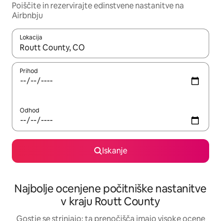
Poiščite in rezervirajte edinstvene nastanitve na
Airbnbju
Lokacija
Ko so rezultati na voljo, krmarite s puščičnima tipkama gor in dol
Prihod
Odhod
Iskanje
Najbolje ocenjene počitniške nastanitve
v kraju Routt County
Gostje se strinjajo: ta prenočišča imajo visoke ocene