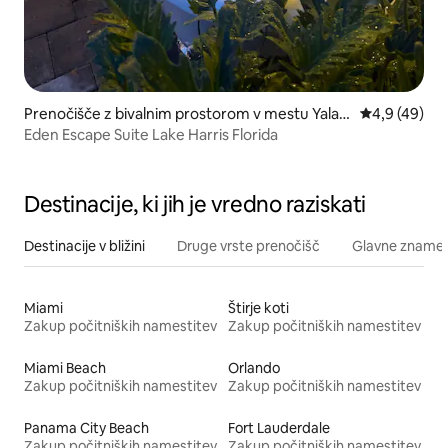
Prenočišče z bivalnim prostorom v mestu Yalah
Povprečna oc
4,9 (49)
a
Eden Escape Suite Lake Harris Florida
Destinacije, ki jih je vredno raziskati
Destinacije v bližini
Druge vrste prenočišč
Glavne znamenit
Miami
Štirje koti
Zakup počitniških namestitev
Zakup počitniških namestitev
Miami Beach
Orlando
Zakup počitniških namestitev
Zakup počitniških namestitev
Panama City Beach
Fort Lauderdale
Zakup počitniških namestitev
Zakup počitniških namestitev