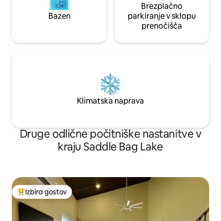
Brezplačno
Bazen
parkiranje v sklopu
prenočišča
Klimatska naprava
Druge odlične počitniške nastanitve v
kraju Saddle Bag Lake
Izbira gostov
Najbolj priljubljena prenočišča z značko »Izbira gostov«