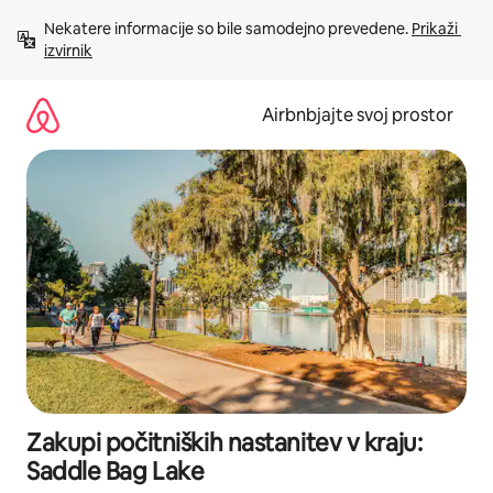
Preskoči
Nekatere informacije so bile samodejno prevedene. 
Prikaži 
na
izvirnik
vsebino
Airbnbjajte svoj prostor
Zakupi počitniških nastanitev v kraju:
Saddle Bag Lake