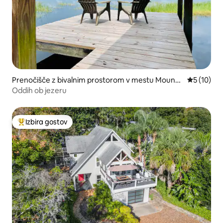
Prenočišče z bivalnim prostorom v mestu Mount
Povprečna 
5 (10)
Dora
Oddih ob jezeru
Izbira gostov
Najbolj priljubljena prenočišča z značko »Izbira gostov«