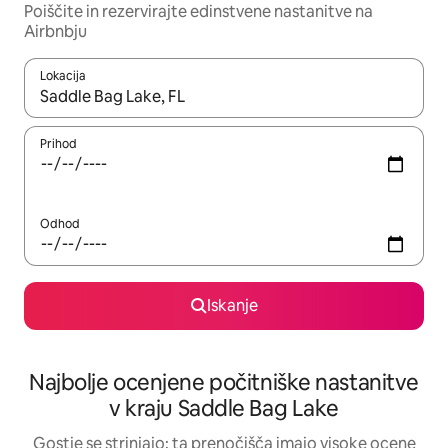
Poiščite in rezervirajte edinstvene nastanitve na
Airbnbju
Lokacija
Ko so rezultati na voljo, krmarite s puščičnima tipkama gor in dol
Prihod
Odhod
Iskanje
Najbolje ocenjene počitniške nastanitve
v kraju Saddle Bag Lake
Gostje se strinjajo: ta prenočišča imajo visoke ocene