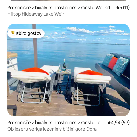
Prenočišče z bivalnim prostorom v mestu Weirsdal
Povprečna 
5 (11)
e
Hilltop Hideaway Lake Weir
Izbira gostov
Najbolj priljubljena prenočišča z značko »Izbira gostov«
Prenočišče z bivalnim prostorom v mestu Lee
Povprečna oce
4,94 (97)
sburg
Ob jezeru veriga jezer in v bližini gore Dora