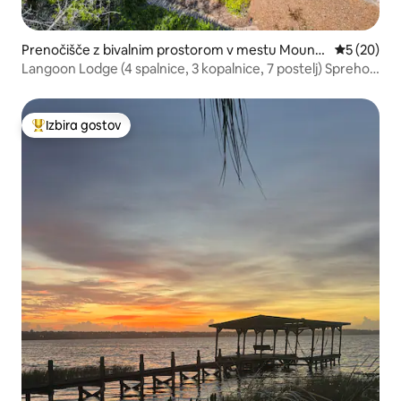
Prenočišče z bivalnim prostorom v mestu Mount
Povprečna 
5 (20)
Dora
Langoon Lodge (4 spalnice, 3 kopalnice, 7 postelj) Sprehod
do centra mesta in jezera
Izbira gostov
Najbolj priljubljena prenočišča z značko »Izbira gostov«