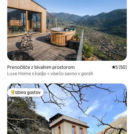
Prenočišče z bivalnim prostorom
Povprečna 
5 (50)
Luxe Home s kadjo + visečo savno v gorah
Izbira gostov
Najbolj priljubljena prenočišča z značko »Izbira gostov«