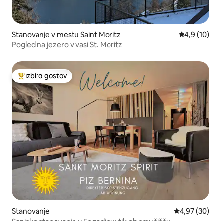
Stanovanje v mestu Saint Moritz
Povprečna oc
4,9 (10)
Pogled na jezero v vasi St. Moritz
Izbira gostov
Najbolj priljubljena prenočišča z značko »Izbira gostov«
Stanovanje
Povprečna oce
4,97 (30)