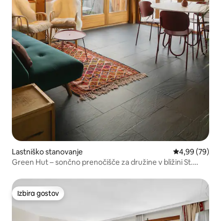
Lastniško stanovanje
Povprečna oce
4,99 (79)
Green Hut – sončno prenočišče za družine v bližini St.
Moritza
Izbira gostov
Izbira gostov