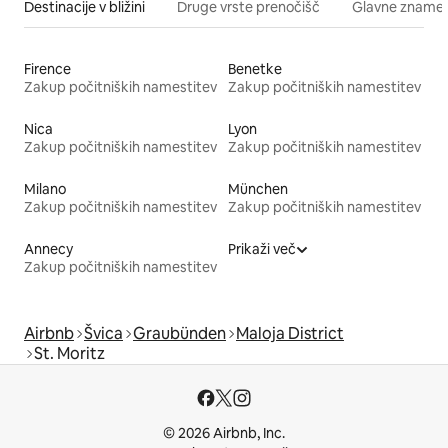
Destinacije v bližini
Druge vrste prenočišč
Glavne znamenit
Firence
Benetke
Zakup počitniških namestitev
Zakup počitniških namestitev
Nica
Lyon
Zakup počitniških namestitev
Zakup počitniških namestitev
Milano
München
Zakup počitniških namestitev
Zakup počitniških namestitev
Annecy
Prikaži več
Zakup počitniških namestitev
Airbnb
Švica
Graubünden
Maloja District
St. Moritz
© 2026 Airbnb, Inc.