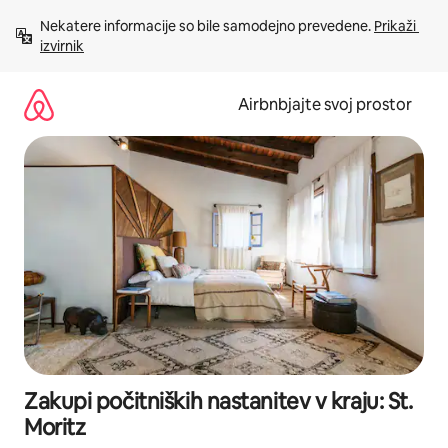
Preskoči
Nekatere informacije so bile samodejno prevedene. 
Prikaži 
na
izvirnik
vsebino
Airbnbjajte svoj prostor
Zakupi počitniških nastanitev v kraju: St.
Moritz