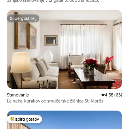
Sanjsko stanovanje v Engadinu: tik ob smučišču
Supergostitelj
Supergostitelj
Stanovanje
Povprečna oce
4,58 (65)
Le nekaj korakov od smučarske žičnice St. Moritz
Izbira gostov
Najbolj priljubljena prenočišča z značko »Izbira gostov«