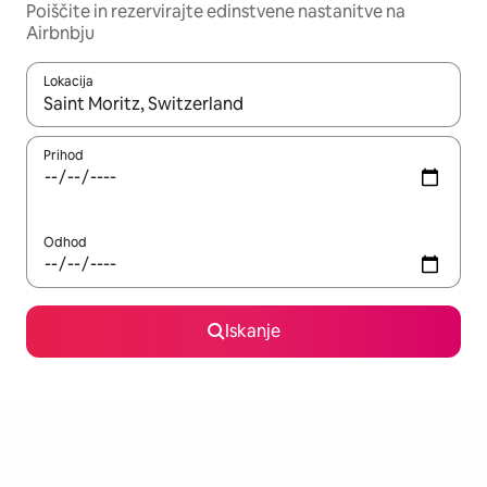
Poiščite in rezervirajte edinstvene nastanitve na
Airbnbju
Lokacija
Ko so rezultati na voljo, krmarite s puščičnima tipkama gor in dol
Prihod
Odhod
Iskanje