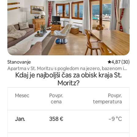
Stanovanje
Povprečna oce
4,87 (30)
Apartma v St. Moritzu s pogledom na jezero, bazenom in
Kdaj je najboljši čas za obisk kraja St.
savno
Moritz?
Mesec
Povpr.
Povpr.
cena
temperatura
Jan.
358 €
−9 °C