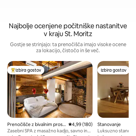
Najbolje ocenjene počitniške nastanitve
v kraju St. Moritz
Gostje se strinjajo: ta prenočišča imajo visoke ocene
za lokacijo, čistočo in še več.
Izbira gostov
Izbira gostov
Najbolj priljubljena prenočišča z značko »Izbira gostov«
Izbira gostov
Prenočišče z bivalnim prost
Povprečna ocena: 4,99 od 5, št.
4,99 (180)
Stanovanje
orom
Zasebni SPA z masažno kadjo, savno in
Luksuzno stanovan