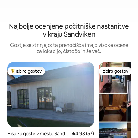
Najbolje ocenjene počitniške nastanitve
v kraju Sandviken
Gostje se strinjajo: ta prenočišča imajo visoke ocene
za lokacijo, čistočo in še več.
Izbira gostov
Izbira gostov
Najbolj priljubljena prenočišča z značko »Izbira gostov«
Izbira gostov
Hiša za goste v mestu Sandvi
Povprečna ocena: 4,98 od 5, št
4,98 (57)