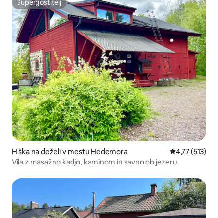
Supergostitelj
Supergostitelj
Hiška na deželi v mestu Hedemora
Povprečna ocen
4,77 (513)
Vila z masažno kadjo, kaminom in savno ob jezeru