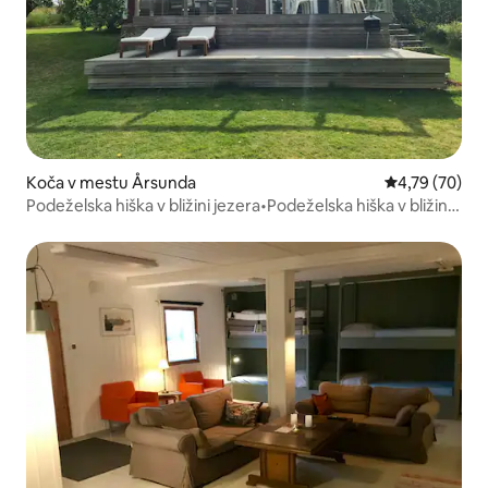
Koča v mestu Årsunda
Povprečna oce
4,79 (70)
Podeželska hiška v bližini jezera•Podeželska hiška v bližini
jezera