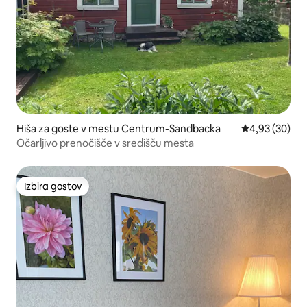
Hiša za goste v mestu Centrum-Sandbacka
Povprečna oce
4,93 (30)
Očarljivo prenočišče v središču mesta
Izbira gostov
Izbira gostov