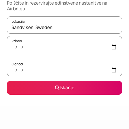
Poiščite in rezervirajte edinstvene nastanitve na
Airbnbju
Lokacija
Ko so rezultati na voljo, krmarite s puščičnima tipkama gor in dol
Prihod
Odhod
Iskanje