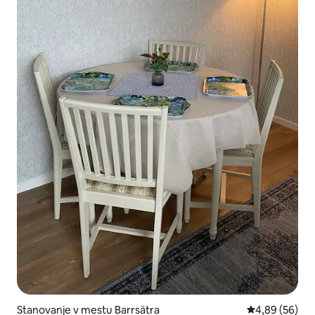
Stanovanje v mestu Barrsätra
Povprečna oce
4,89 (56)