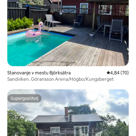
Stanovanje v mestu Björksätra
Povprečna oce
4,84 (70)
Sandviken. Göransson Arena/Högbo/Kungsberget
Supergostitelj
Supergostitelj