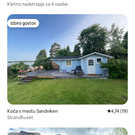
Kletno nadstropje za 4 osebe.
Izbira gostov
Izbira gostov
Koča v mestu Sandviken
Povprečna oce
4,74 (19)
Strandhuset