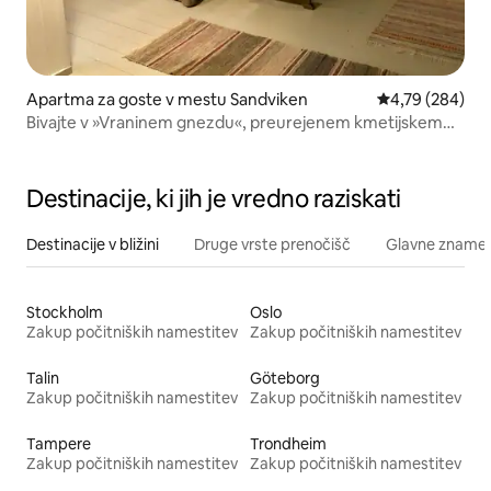
Apartma za goste v mestu Sandviken
Povprečna ocen
4,79 (284)
Bivajte v »Vraninem gnezdu«, preurejenem kmetijskem
poslopju na podeželju.
Destinacije, ki jih je vredno raziskati
Destinacije v bližini
Druge vrste prenočišč
Glavne znamenit
Stockholm
Oslo
Zakup počitniških namestitev
Zakup počitniških namestitev
Talin
Göteborg
Zakup počitniških namestitev
Zakup počitniških namestitev
Tampere
Trondheim
Zakup počitniških namestitev
Zakup počitniških namestitev