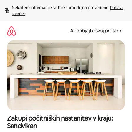
Preskoči
Nekatere informacije so bile samodejno prevedene. 
Prikaži 
na
izvirnik
vsebino
Airbnbjajte svoj prostor
Zakupi počitniških nastanitev v kraju:
Sandviken