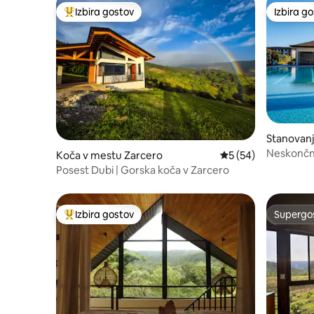
Izbira gostov
Izbira g
Najbolj priljubljena prenočišča z značko »Izbira gostov«
Izbira g
Stanovanj
Neskončni 
Koča v mestu Zarcero
Povprečna ocena: 5 
5 (54)
letališča
Posest Dubi | Gorska koča v Zarcero
Izbira gostov
Supergos
Najbolj priljubljena prenočišča z značko »Izbira gostov«
Supergos