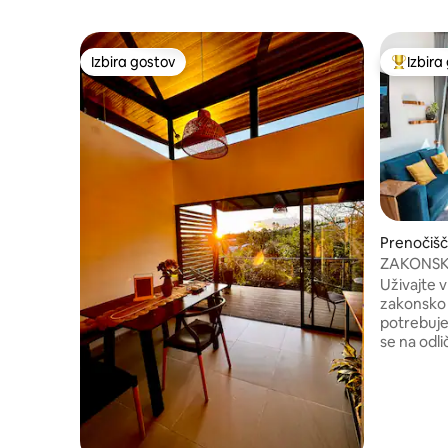
Izbira gostov
Izbira
Izbira gostov
Najbolj 
Prenočišč
orom v m
ZAKONSKA
prenočišč
Uživajte 
klimatska
zakonsko p
potrebuje
se na odli
počutili s
nakupovaln
ogledov i
čudovito p
izdelal Giu