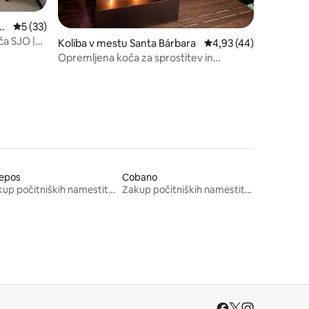
om
Povprečna ocena: 5 od 5, št. mnenj: 33
5 (33)
šča SJO |
Koliba v mestu Santa Bárbara
Povprečna ocena: 4,93
4,93 (44)
Opremljena koča za sprostitev in
uživanje
epos
Cobano
Zakup počitniških namestitev
Zakup počitniških namestitev