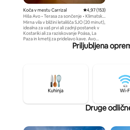
ustvarja 
Stanovanje
Koča v mestu Carrizal
Povprečna ocena: 4,97 o
4,97 (153)
okni, ki 
Hiša Avo • Terasa za sončenje • Klimatska
nudijo osu
naprava • Blizu letališča SJO
Mirna vila v bližini letališča SJO (20 minut),
podeželje
idealna za vaš prvi ali zadnji postanek v
Kostariki ali za raziskovanje Poása, La
Paza in kmetij za pridelavo kave. Avo
Priljubljena opre
House ponuja klimatsko napravo, hiter
Wi-Fi, kuhinjo in zasebno teraso za
opazovanje sončnega zahoda, kjer vas
čakajo sadna drevesa, kavne rastline,
ptice in gorski zrak. Popolna za pare,
samostojne popotnike, majhne družine
ali delavce na daljavo, ki iščejo udobje,
zasebnost in sproščujoče bivanje. Cesta
je asfaltirana, vozilo 4x4 ni potrebno,
Kuhinja
Wi-F
Uber pa dobro deluje. Gracia Verde se
širi; podnevi lahko potekajo dela.
Druge odlične