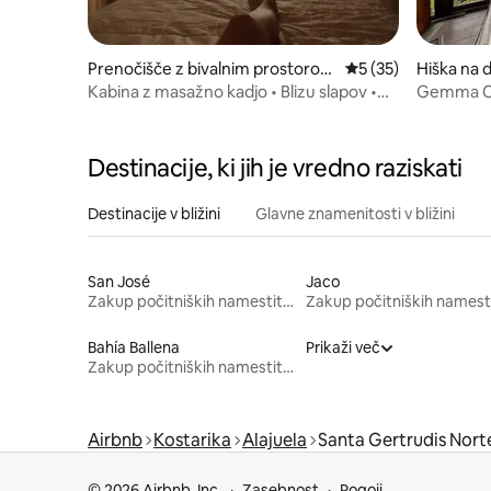
Prenočišče z bivalnim prostorom
Povprečna ocena: 5 
5 (35)
Hiška na d
v mestu Bajos del Toro
oro
Kabina z masažno kadjo • Blizu slapov •
Gemma Co
Bajos del Toro
kadjo in 
Destinacije, ki jih je vredno raziskati
Destinacije v bližini
Glavne znamenitosti v bližini
San José
Jaco
Zakup počitniških namestitev
Bahía Ballena
Prikaži več
Zakup počitniških namestitev
Airbnb
Kostarika
Alajuela
Santa Gertrudis Nort
© 2026 Airbnb, Inc.
Zasebnost
Pogoji