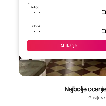
Prihod
Odhod
Iskanje
Najbolje ocenje
Gostje se 