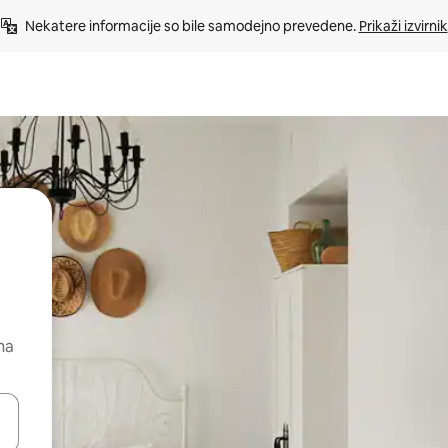
Nekatere informacije so bile samodejno prevedene. 
Prikaži izvirnik
na
kama gor in dol ali pa raziskujte z dotikom ali podrsljajem.