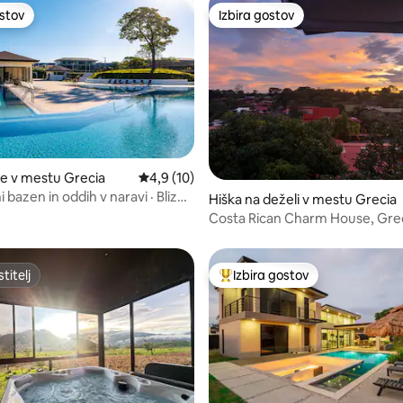
ostov
Izbira gostov
ostov
Izbira gostov
e v mestu Grecia
Povprečna ocena: 4,9 od 5, št. mnenj: 10
4,9 (10)
bazen in oddih v naravi · Blizu
od 5, št. mnenj: 54
Hiška na deželi v mestu Grecia
Costa Rican Charm House, Grec
Parking
titelj
Izbira gostov
titelj
Najbolj priljubljena prenočišča 