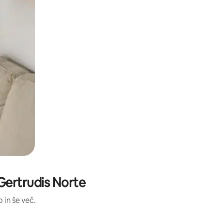
 Gertrudis Norte
 in še več.