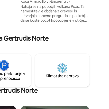
Koča Armadillo v »Encuentru«
Nahaja se na pobočjih vulkana Poás. Ta
a vila z
namestitev je obdana z drevesi, ki
o bazen z
ustvarjajo naravno pregrado in poskrbijo,
džungli in
da se boste počutili potopljene v ptičje
 hiter Wi-
pesmi in zavijanje vetra. Idealno za
ča, da
počitek, meditacijo ali polnjenje telesa z
i vam
naravno energijo. V hiši lahko spijo do štiri
in
ta Gertrudis Norte
osebe, kar je odlično za družine in pare.
Nahaja se 4 km od narodnega parka Poás
Volcano. Je blizu različnih restavracij,
trgovin z živili, bencinske črpalke in
trgovin s spominki. Od letališča SJO je
oddaljeno 40 minut vožnje.
o parkiranje v
Klimatska naprava
 prenočišča
ertrudis Norte