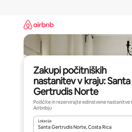
Preskoči
na
vsebino
Zakupi počitniških
nastanitev v kraju: Santa
Gertrudis Norte
Poiščite in rezervirajte edinstvene nastanitve 
Airbnbju
Lokacija
Ko so rezultati na voljo, krmarite s puščičnima tip