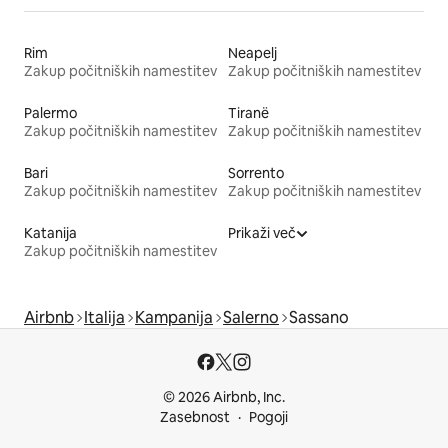
Rim
Neapelj
Zakup počitniških namestitev
Zakup počitniških namestitev
Palermo
Tiranë
Zakup počitniških namestitev
Zakup počitniških namestitev
Bari
Sorrento
Zakup počitniških namestitev
Zakup počitniških namestitev
Katanija
Prikaži več
Zakup počitniških namestitev
Airbnb
Italija
Kampanija
Salerno
Sassano
© 2026 Airbnb, Inc.
Zasebnost
Pogoji