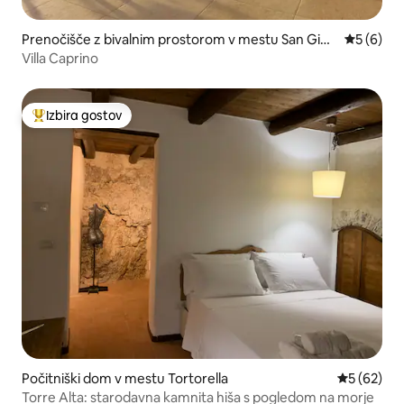
Prenočišče z bivalnim prostorom v mestu San Giov
Povprečna
5 (6)
anni a Piro
Villa Caprino
Izbira gostov
Najbolj priljubljena prenočišča z značko »Izbira gostov«
Počitniški dom v mestu Tortorella
Povprečna 
5 (62)
Torre Alta: starodavna kamnita hiša s pogledom na morje