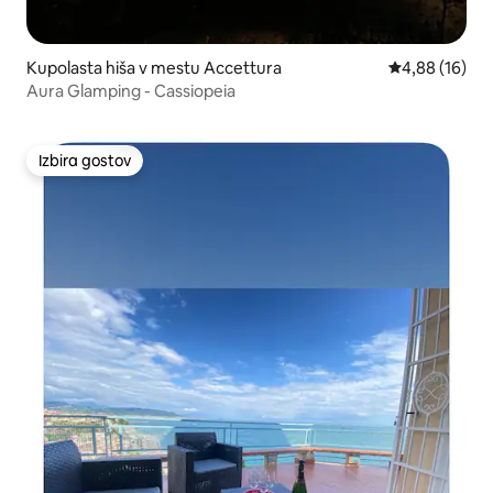
Kupolasta hiša v mestu Accettura
Povprečna oce
4,88 (16)
Aura Glamping - Cassiopeia
Izbira gostov
Izbira gostov