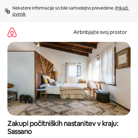
Preskoči
Nekatere informacije so bile samodejno prevedene. 
Prikaži 
na
izvirnik
vsebino
Airbnbjajte svoj prostor
Zakupi počitniških nastanitev v kraju:
Sassano