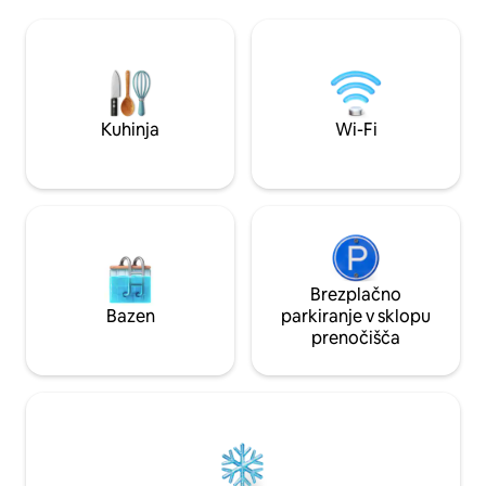
klimatska naprava in pametna televizija.
vključuje: elektriko
Edinstveni detajli, kot sta prenovljene
Wi-Fi in klimatsko naprav
kopalnice z izpostavljenim kamnom in
čiščenje je bila us
200 let starim umivalnikom, dajejo
razkuževanje in ra
značaj. Namestitev ima tudi teraso in
Razdalje: Ravello (3 km) Amalfi (1,5 km)
teraso, kar je idealno za uživanje v
Atrani (1 km) Posi
osupljivi obalni pokrajini in obedovanju na
(2,5 km) Otok Capri
Kuhinja
Wi-Fi
prostem
Brezplačno
Bazen
parkiranje v sklopu
prenočišča