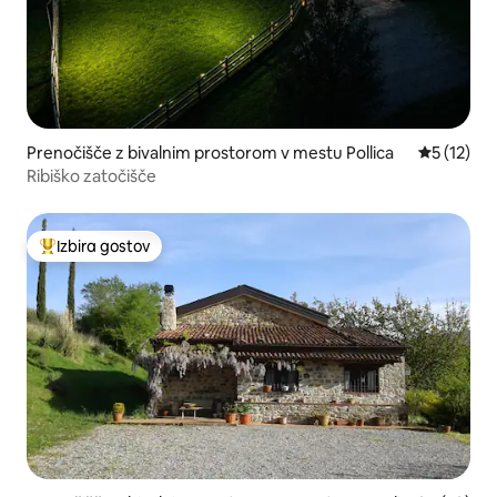
Prenočišče z bivalnim prostorom v mestu Pollica
Povprečna 
5 (12)
Ribiško zatočišče
Izbira gostov
Najbolj priljubljena prenočišča z značko »Izbira gostov«