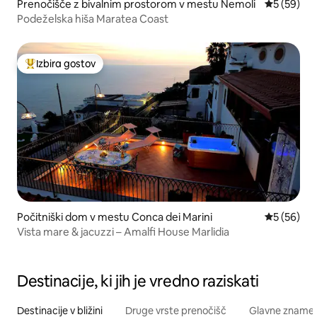
Prenočišče z bivalnim prostorom v mestu Nemoli
Povprečna 
5 (59)
Podeželska hiša Maratea Coast
Izbira gostov
Najbolj priljubljena prenočišča z značko »Izbira gostov«
Počitniški dom v mestu Conca dei Marini
Povprečna 
5 (56)
Vista mare & jacuzzi – Amalfi House Marlidia
Destinacije, ki jih je vredno raziskati
Destinacije v bližini
Druge vrste prenočišč
Glavne znamenit