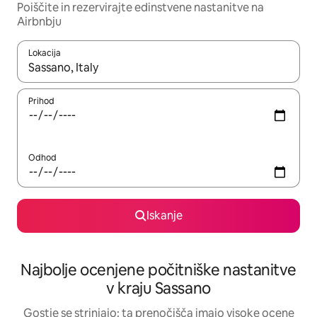
Poiščite in rezervirajte edinstvene nastanitve na
Airbnbju
Lokacija
Ko so rezultati na voljo, krmarite s puščičnima tipkama gor in dol
Prihod
Odhod
Iskanje
Najbolje ocenjene počitniške nastanitve
v kraju Sassano
Gostje se strinjajo: ta prenočišča imajo visoke ocene