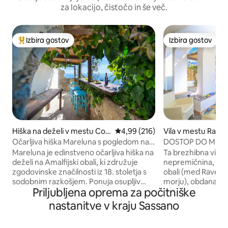
za lokacijo, čistočo in še več.
Izbira gostov
Izbira gostov
Najbolj priljubljena prenočišča z značko »Izbira gostov«
Izbira gostov
Hiška na deželi v mestu Con
Povprečna ocena: 4,99 od 5, št.
4,99 (216)
Vila v mestu Ravel
ca dei Marini
Očarljiva hiška Mareluna s pogledom na
DOSTOP DO MORJA
Capri
PARKIRANJE ~ ~
Mareluna je edinstveno očarljiva hiška na
Ta brezhibna vila 
OBALA
deželi na Amalfijski obali, ki združuje
nepremičnina, ki s
zgodovinske značilnosti iz 18. stoletja s
obali (med Ravell
sodobnim razkošjem. Ponuja osupljiv
morju), obdana z l
Priljubljena oprema za počitniške
panoramski razgled na morje in
pomarančnimi vrtov
elegantno notranjost s podrobnostmi,
in neposrednim do
nastanitve v kraju Sassano
kot so kostanjevi tramovi, tradicionalne
njem lahko prenoči
ploščice in sodobna oprema, kot sta
je na voljo z doplačilom. Ce