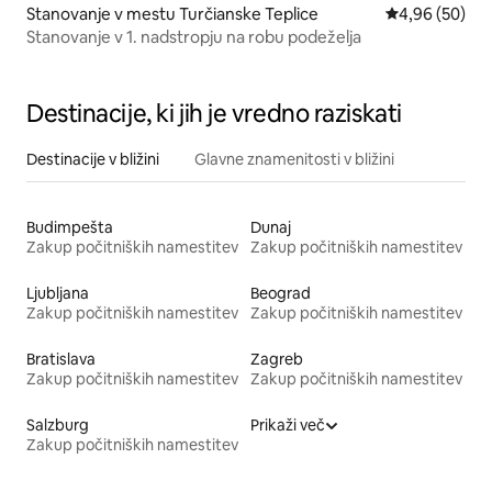
Stanovanje v mestu Turčianske Teplice
Povprečna oce
4,96 (50)
Stanovanje v 1. nadstropju na robu podeželja
Destinacije, ki jih je vredno raziskati
Destinacije v bližini
Glavne znamenitosti v bližini
Budimpešta
Dunaj
Zakup počitniških namestitev
Zakup počitniških namestitev
Ljubljana
Beograd
Zakup počitniških namestitev
Zakup počitniških namestitev
Bratislava
Zagreb
Zakup počitniških namestitev
Zakup počitniških namestitev
Salzburg
Prikaži več
Zakup počitniških namestitev