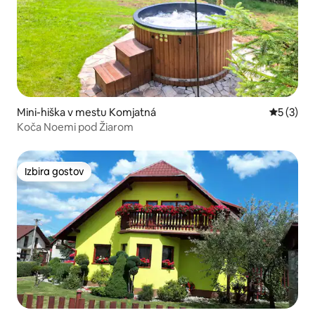
Mini-hiška v mestu Komjatná
Povprečna
5 (3)
Koča Noemi pod Žiarom
Izbira gostov
Izbira gostov