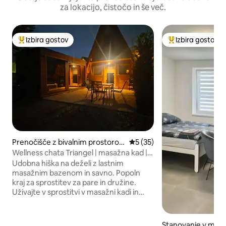
za lokacijo, čistočo in še več.
Izbira gostov
Izbira gostov
Najbolj priljubljena prenočišča z značko »Izbira gostov«
Najbolj priljublje
Prenočišče z bivalnim prostoro
Povprečna ocena: 5 od 5, št
5 (35)
m v mestu Komjatná
Wellness chata Triangel | masažna kad |
savna | vodna postelja
Udobna hiška na deželi z lastnim
masažnim bazenom in savno. Popoln
kraj za sprostitev za pare in družine.
Uživajte v sprostitvi v masažni kadi in
spokojnosti gora. Sprostite se na mirni
lokaciji v Komjatni, vasici na meji med
Liptovom in Oravo, v hiški za 4 osebe.
Stanovanje v mest