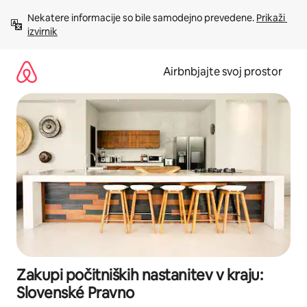
Preskoči
Nekatere informacije so bile samodejno prevedene. 
Prikaži 
na
izvirnik
vsebino
Airbnbjajte svoj prostor
Zakupi počitniških nastanitev v kraju:
Slovenské Pravno