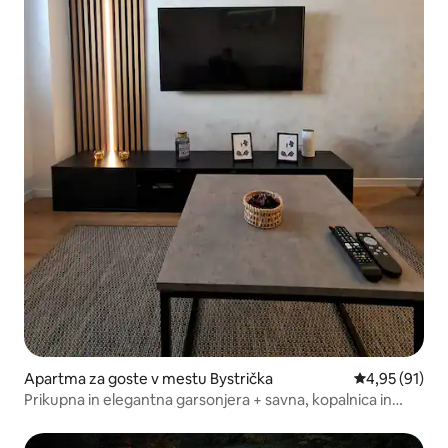
Apartma za goste v mestu Bystrička
Povprečna oce
4,95 (91)
Prikupna in elegantna garsonjera + savna, kopalnica in
kuhinja