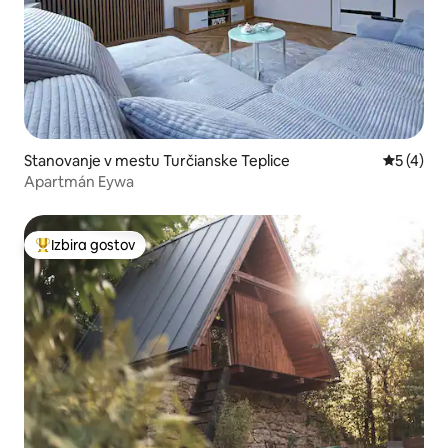
Stanovanje v mestu Turčianske Teplice
Povprečna
5 (4)
Apartmán Eywa
Izbira gostov
Najbolj priljubljena prenočišča z značko »Izbira gostov«