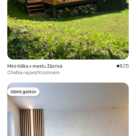
Mini-hiška v mestu Zázrivá
Povprečna
5 (7)
Chatka raj pod Kozincem
Izbira gostov
Izbira gostov