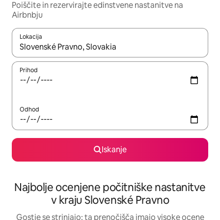
Poiščite in rezervirajte edinstvene nastanitve na
Airbnbju
Lokacija
Ko so rezultati na voljo, krmarite s puščičnima tipkama gor in dol
Prihod
Odhod
Iskanje
Najbolje ocenjene počitniške nastanitve
v kraju Slovenské Pravno
Gostje se strinjajo: ta prenočišča imajo visoke ocene