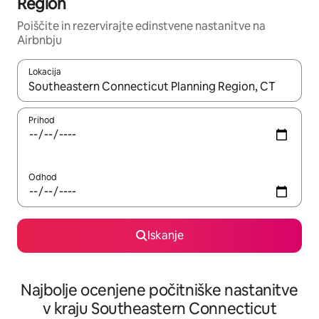
Region
Poiščite in rezervirajte edinstvene nastanitve na
Airbnbju
Lokacija
Ko so rezultati na voljo, krmarite s puščičnima tipkama gor in dol
Prihod
Odhod
Iskanje
Najbolje ocenjene počitniške nastanitve
v kraju Southeastern Connecticut