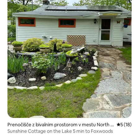
Prenočišče z bivalnim prostorom v mestu North S
Povprečna 
5 (18)
tonington
Sunshine Cottage on the Lake 5 min to Foxwoods