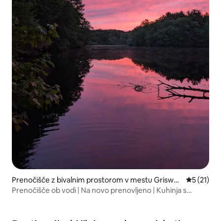
Prenočišče z bivalnim prostorom v mestu Griswol
Povprečna 
5 (21)
d
Prenočišče ob vodi | Na novo prenovljeno | Kuhinja s
kuharskim kotičkom