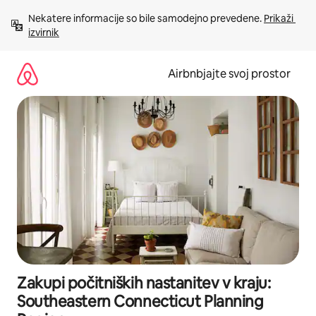
Preskoči
Nekatere informacije so bile samodejno prevedene. 
Prikaži 
na
izvirnik
vsebino
Airbnbjajte svoj prostor
Zakupi počitniških nastanitev v kraju:
Southeastern Connecticut Planning