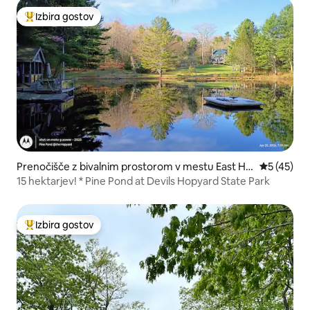
Izbira gostov
Najbolj priljubljena prenočišča z značko »Izbira gostov«
Prenočišče z bivalnim prostorom v mestu East Ha
Povprečna 
5 (45)
ddam
15 hektarjev! * Pine Pond at Devils Hopyard State Park
Izbira gostov
Najbolj priljubljena prenočišča z značko »Izbira gostov«