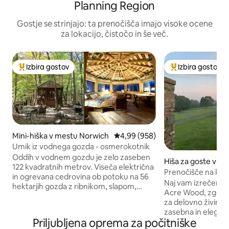
Planning Region
Gostje se strinjajo: ta prenočišča imajo visoke ocene
za lokacijo, čistočo in še več.
Izbira gostov
Izbira gostov
Najbolj priljubljena prenočišča z značko »Izbira gostov«
Najbolj priljublje
Mini-hiška v mestu Norwich
Povprečna ocena: 4,99 od 5, št. 
4,99 (958)
Umik iz vodnega gozda - osmerokotnik
Oddih v vodnem gozdu je zelo zaseben
Hiša za goste v m
122 kvadratnih metrov. Viseča električna
h Stonington
Prenočišče na kme
in ogrevana cedrovina ob potoku na 56
na 100 hektarjih le
Naj vam izrečemo 
hektarjih gozda z ribnikom, slapom,
Acre Wood, zgodovi
pohodniškimi stezami in pohodniškimi
za delovno živino.
stezami. Udobno se namestite v tem
zasebna in elegant
mirnem in udobnem prostoru, medtem
Priljubljena oprema za počitniške
nahaja med dreves
ko med spanjem poslušate potoček