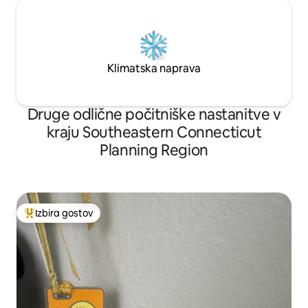
Klimatska naprava
Druge odlične počitniške nastanitve v
kraju Southeastern Connecticut
Planning Region
Izbira gostov
Najbolj priljubljena prenočišča z značko »Izbira gostov«