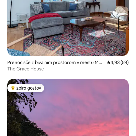
Prenočišče z bivalnim prostorom v mestu Mon
Povprečna oce
4,93 (59)
tville
The Grace House
Izbira gostov
Najbolj priljubljena prenočišča z značko »Izbira gostov«