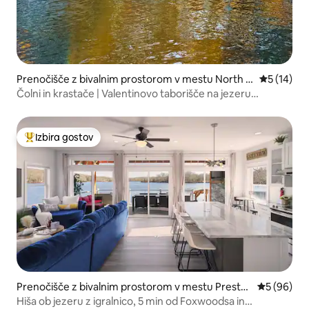
Prenočišče z bivalnim prostorom v mestu North S
Povprečna 
5 (14)
tonington
Čolni in krastače | Valentinovo taborišče na jezeru
Wyassup
Izbira gostov
Najbolj priljubljena prenočišča z značko »Izbira gostov«
Prenočišče z bivalnim prostorom v mestu Presto
Povprečna 
5 (96)
n
Hiša ob jezeru z igralnico, 5 min od Foxwoodsa in