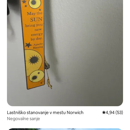
Lastniško stanovanje v mestu Norwich
Povprečna oce
4,94 (53)
Negovalne sanje