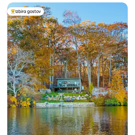
Izbira gostov
Najbolj priljubljena prenočišča z značko »Izbira gostov«