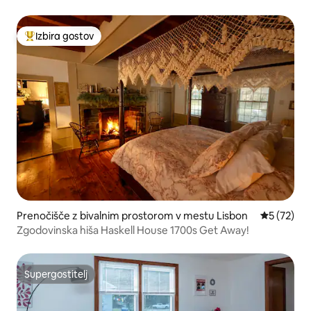
Mohegana
Izbira gostov
Najbolj priljubljena prenočišča z značko »Izbira gostov«
Prenočišče z bivalnim prostorom v mestu Lisbon
Povprečna 
5 (72)
Zgodovinska hiša Haskell House 1700s Get Away!
Supergostitelj
Supergostitelj