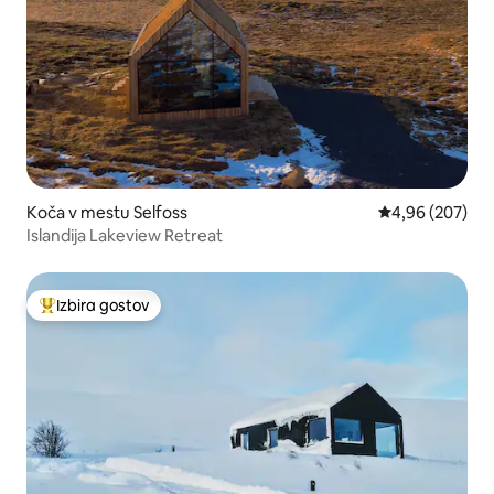
Koča v mestu Selfoss
Povprečna ocena
4,96 (207)
Islandija Lakeview Retreat
Izbira gostov
Najbolj priljubljena prenočišča z značko »Izbira gostov«