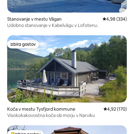
Stanovanje v mestu Vågan
Povprečna ocena
4,98 (334)
Udobno stanovanje v Kabelvågu v Lofotenu.
Izbira gostov
Izbira gostov
Koča v mestu Tysfjord kommune
Povprečna ocen
4,92 (170)
Visokokakovostna koča ob morju v Narviku