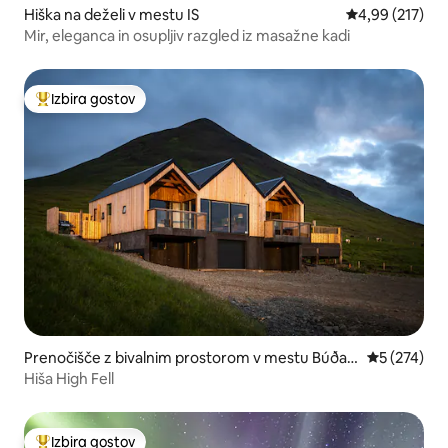
Hiška na deželi v mestu IS
Povprečna ocen
4,99 (217)
Mir, eleganca in osupljiv razgled iz masažne kadi
Izbira gostov
Najbolj priljubljena prenočišča z značko »Izbira gostov«
Prenočišče z bivalnim prostorom v mestu Búðar
Povprečna o
5 (274)
dalur
Hiša High Fell
Izbira gostov