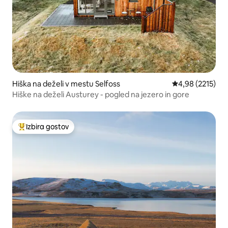
Hiška na deželi v mestu Selfoss
Povprečna ocena
4,98 (2215)
Hiške na deželi Austurey - pogled na jezero in gore
Izbira gostov
Najbolj priljubljena prenočišča z značko »Izbira gostov«