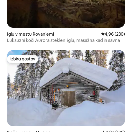
Iglu v mestu Rovaniemi
Povprečna ocena
4,96 (230)
Luksuzni koči Aurora stekleni iglu, masažna kad in savna
Izbira gostov
Izbira gostov