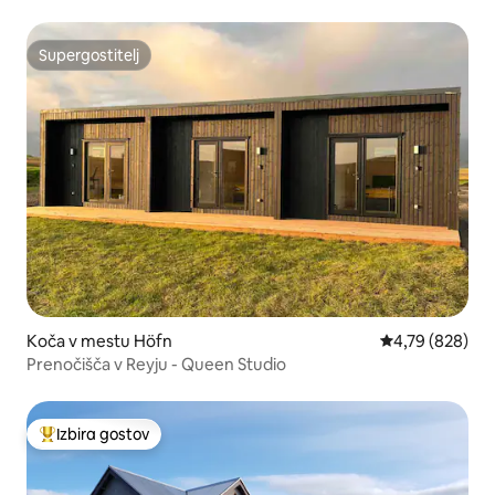
Supergostitelj
Supergostitelj
Koča v mestu Höfn
Povprečna ocen
4,79 (828)
Prenočišča v Reyju - Queen Studio
Izbira gostov
Najbolj priljubljena prenočišča z značko »Izbira gostov«