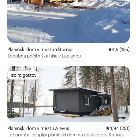
Planinski dom v mestu Ylitornio
Povprečna oce
4,9 (126)
Sodobna počitniška hiša v Laplandu
Izbira gostov
Izbira gostov
Planinski dom v mestu Alavus
Povprečna ocen
4,94 (251)
Leporanta, osupljiv planinski dom na obali jezera Kuoras