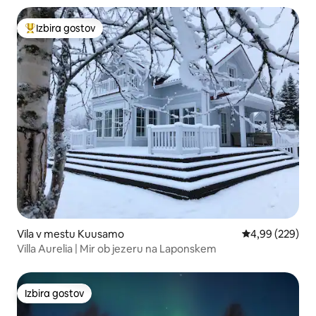
Izbira gostov
Najbolj priljubljena prenočišča z značko »Izbira gostov«
Vila v mestu Kuusamo
Povprečna ocena
4,99 (229)
Villa Aurelia | Mir ob jezeru na Laponskem
Izbira gostov
Izbira gostov