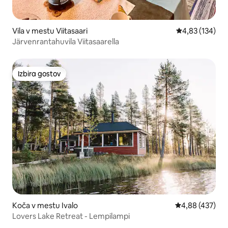
Vila v mestu Viitasaari
Povprečna ocen
4,83 (134)
Järvenrantahuvila Viitasaarella
Izbira gostov
Izbira gostov
Koča v mestu Ivalo
Povprečna ocen
4,88 (437)
Lovers Lake Retreat - Lempilampi