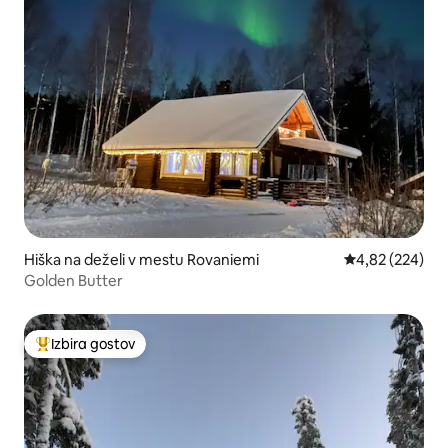
Hiška na deželi v mestu Rovaniemi
Povprečna ocen
4,82 (224)
Golden Butter
Izbira gostov
Najbolj priljubljena prenočišča z značko »Izbira gostov«