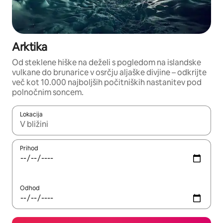
Arktika
Od steklene hiške na deželi s pogledom na islandske
vulkane do brunarice v osrčju aljaške divjine – odkrijte
več kot 10.000 najboljših počitniških nastanitev pod
polnočnim soncem.
Lokacija
Ko so rezultati na voljo, krmarite s puščičnima tipkama gor in dol
Prihod
Odhod