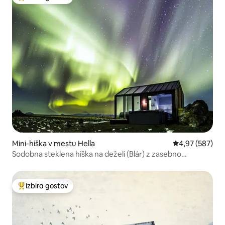
Najbolj priljubljena prenočišča z značko »Izbira gostov«
Mini-hiška v mestu Hella
Povprečna ocen
4,97 (587)
Sodobna steklena hiška na deželi (Blár) z zasebno
masažno kadjo
Izbira gostov
Najbolj priljubljena prenočišča z značko »Izbira gostov«