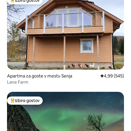
Izbira gostov
Najbolj priljubljena prenočišča z značko »Izbira gostov«
Apartma za goste v mestu Senja
Povprečna ocena
4,99 (545)
Lane Farm
Izbira gostov
Najbolj priljubljena prenočišča z značko »Izbira gostov«