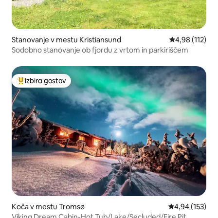
Stanovanje v mestu Kristiansund
Povprečna ocen
4,98 (112)
Sodobno stanovanje ob fjordu z vrtom in parkiriščem
Izbira gostov
Najbolj priljubljena prenočišča z značko »Izbira gostov«
Koča v mestu Tromsø
Povprečna ocen
4,94 (153)
Viking Dream Cabin-Hot Tub/Lake/Secluded/Fire Pit