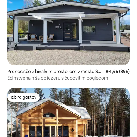
Prenočišče z bivalnim prostorom v mestu Su
Povprečna ocen
4,95 (395)
onenjoki
Edinstvena hiša ob jezeru s čudovitim pogledom
Izbira gostov
Izbira gostov