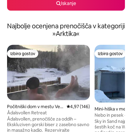
Iskanje
Najbolje ocenjena prenočišča v kategoriji
»Arktika«
Izbira gostov
Izbira gostov
Izbira gostov
Izbira gostov
Počitniški dom v mestu Ver
Povprečna ocena: 4,97 od 5, št.
4,97 (146)
Mini-hiška v mest
dal
Ådalsvollen Retreat
kommune
Nebo in pesek • Mi
Ådalsvollen, prenočišče za oddih –
WonderInn Arctic
Sky in Sand najpre
Ekskluziven gorski biser z zasebno savno
šestih koč na Wond
in masažno kadjo. Rezervirajte