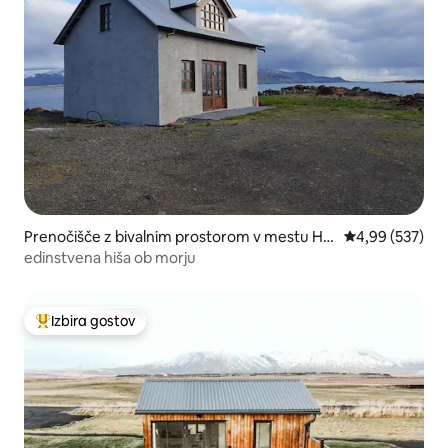
Prenočišče z bivalnim prostorom v mestu Hv
Povprečna ocen
4,99 (537)
alfjörður
edinstvena hiša ob morju
Izbira gostov
Najbolj priljubljena prenočišča z značko »Izbira gostov«