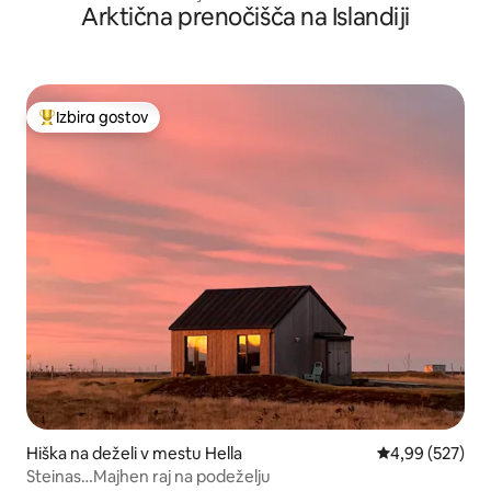
Arktična prenočišča na Islandiji
Izbira gostov
Najbolj priljubljena prenočišča z značko »Izbira gostov«
Hiška na deželi v mestu Hella
Povprečna ocen
4,99 (527)
Steinas…Majhen raj na podeželju