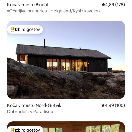
Koča v mestu Bindal
Povprečna ocen
4,89 (178)
»Očarljiva brunarica - Helgeland/Kystriksveien
Izbira gostov
Najbolj priljubljena prenočišča z značko »Izbira gostov«
Koča v mestu Nord-Gutvik
Povprečna ocen
4,99 (100)
Dobrodošli v Paradiseu
Izbira gostov