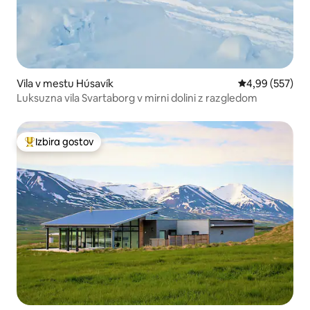
Vila v mestu Húsavík
Povprečna ocen
4,99 (557)
Luksuzna vila Svartaborg v mirni dolini z razgledom
Izbira gostov
Najbolj priljubljena prenočišča z značko »Izbira gostov«