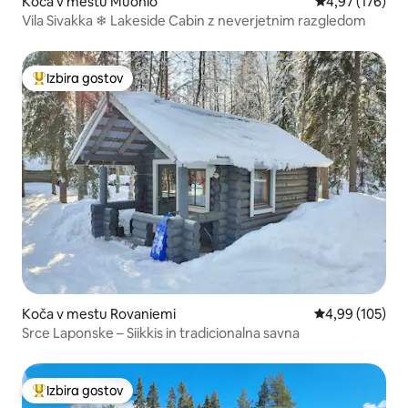
Koča v mestu Muonio
Povprečna ocen
4,97 (176)
Vila Sivakka ❄ Lakeside Cabin z neverjetnim razgledom
Izbira gostov
Najbolj priljubljena prenočišča z značko »Izbira gostov«
Koča v mestu Rovaniemi
Povprečna ocen
4,99 (105)
Srce Laponske – Siikkis in tradicionalna savna
Izbira gostov
Najbolj priljubljena prenočišča z značko »Izbira gostov«