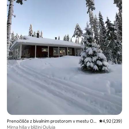
Prenočišče z bivalnim prostorom v mestu Oul
Povprečna ocen
4,92 (239)
u
Mirna hiša v bližini Ouluja