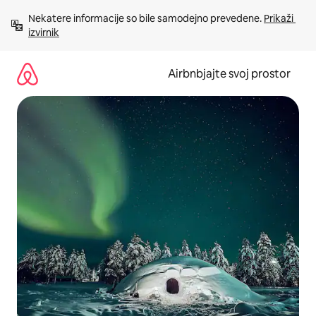
Preskoči
Nekatere informacije so bile samodejno prevedene. 
Prikaži 
na
izvirnik
vsebino
Airbnbjajte svoj prostor