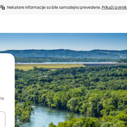
Nekatere informacije so bile samodejno prevedene. 
Prikaži izvirnik
na
kama gor in dol ali pa raziskujte z dotikom ali podrsljajem.