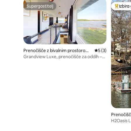
Supergostitelj
Izbira
Supergostitelj
Najbolj 
Prenočišče z bivalnim prostorom
Povprečna ocena: 5
5 (3)
v mestu Gravois Mills
Grandview Luxe, prenočišče za oddih –
Gravois Arm
Prenočišč
om v mes
H2Oasis L