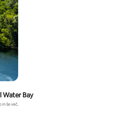
ll Water Bay
 in še več.