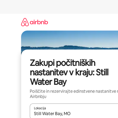
Preskoči
na
vsebino
Zakupi počitniških
nastanitev v kraju: Still
Water Bay
Poiščite in rezervirajte edinstvene nastanitve 
Airbnbju
Lokacija
Ko so rezultati na voljo, krmarite s puščičnima tip