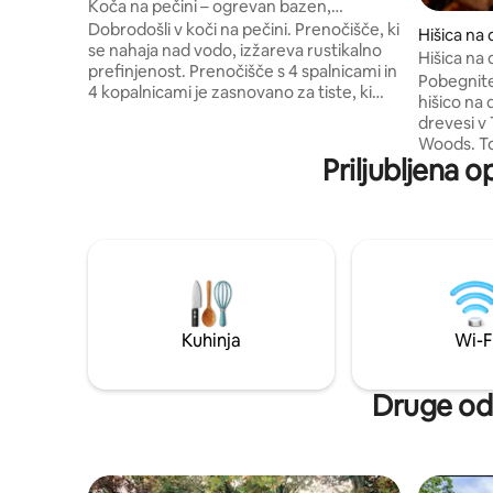
v mestu Sunrise Beach
Koča na pečini – ogrevan bazen,
masažna kad in razgledi!
Dobrodošli v koči na pečini. Prenočišče, ki
Hišica na
se nahaja nad vodo, izžareva rustikalno
nrise Bea
Hišica na
prefinjenost. Prenočišče s 4 spalnicami in
Pobegnite
4 kopalnicami je zasnovano za tiste, ki
hišico na
cenijo lep razgled. Nahaja se na slikoviti
drevesi v
pečini s panoramskim razgledom na
Woods. To
jezero. Prenočišče ima ogrevan bazen,
Priljubljena 
zasnovano
masažno kad na robu pečine in tri
udobje z 
apartmaje z zakonsko posteljo, vsak z
masažno k
lastno kopalnico. **Bazeni so odprti od
opremljen
vikenda ob dnevu spomina do vikenda ob
okolje. Ps
prazniku dela. **Bazen je mogoče
prijatelji
ogrevati za 50 USD na dan – če želite
na drevesu
ogrevan bazen, nas morate obvestiti 24
nepozaben
ur pred prihodom.
minutnem 
Kuhinja
Wi-F
roba vode,
Osamljeno
Druge odl