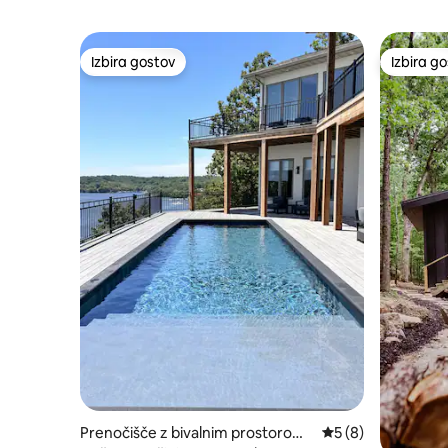
Izbira gostov
Izbira g
Izbira gostov
Izbira g
Prenočišče z bivalnim prostorom
Povprečna ocena: 5
5 (8)