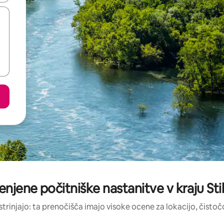
enjene počitniške nastanitve v kraju Sti
strinjajo: ta prenočišča imajo visoke ocene za lokacijo, čistočo