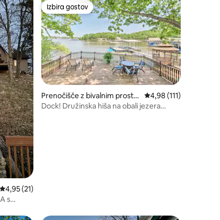
Izbira gostov
z značko »Izbira gostov«
Izbira gostov
Prenočišče z bivalnim prosto
Povprečna ocena: 4,98 
4,98 (111)
rom v mestu Lake Ozark
Dock! Družinska hiša na obali jezera
Ozarks
Povprečna ocena: 4,95 od 5, št. mnenj: 21
4,95 (21)
 A s
omol