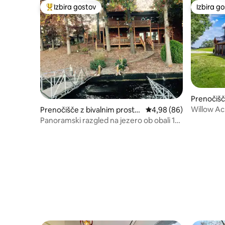
Izbira gostov
Izbira g
Najbolj priljubljena prenočišča z značko »Izbira gostov«
Izbira g
Prenočišč
om v mes
Willow Ac
Prenočišče z bivalnim prosto
Povprečna ocena: 4,98 
4,98 (86)
rom v mestu Sunrise Beach
Panoramski razgled na jezero ob obali 10
m