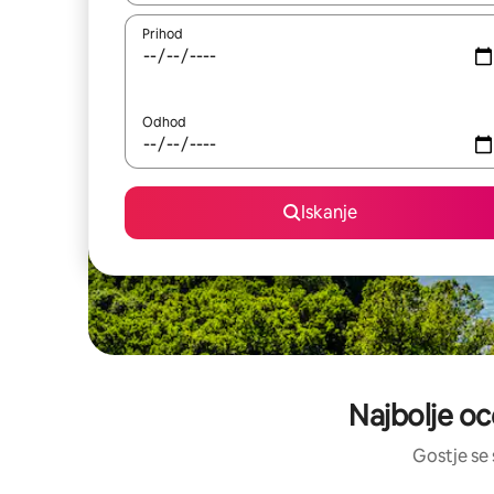
Prihod
Odhod
Iskanje
Najbolje oc
Gostje se 