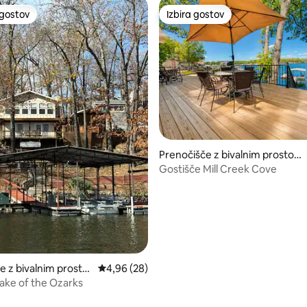
 gostov
Izbira gostov
priljubljena prenočišča z značko »Izbira gostov«
Izbira gostov
 od 5, št. mnenj: 3
Prenočišče z bivalnim prostor
om v mestu Gravois Mills
Gostišče Mill Creek Cove
e z bivalnim prostor
Povprečna ocena: 4,96 od 5, št. mnenj: 28
4,96 (28)
tu Sunrise Beach
ake of the Ozarks