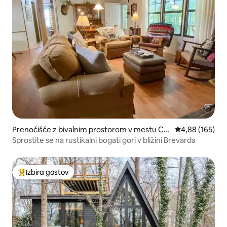
Prenočišče z bivalnim prostorom v mestu Ce
Povprečna ocen
4,88 (165)
dar Mountain
Sprostite se na rustikalni bogati gori v bližini Brevarda
Izbira gostov
Najbolj priljubljena prenočišča z značko »Izbira gostov«