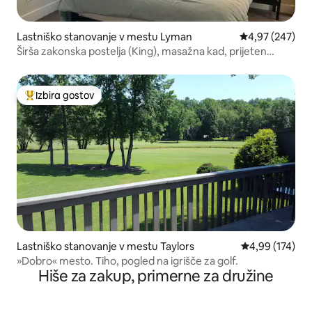
Lastniško stanovanje v mestu Lyman
Povprečna ocen
4,97 (247)
Širša zakonska postelja (King), masažna kad, prijeten
oddih v bližini jezera Lyman
Izbira gostov
Najbolj priljubljena prenočišča z značko »Izbira gostov«
Lastniško stanovanje v mestu Taylors
Povprečna ocen
4,99 (174)
»Dobro« mesto. Tiho, pogled na igrišče za golf.
Hiše za zakup, primerne za družine