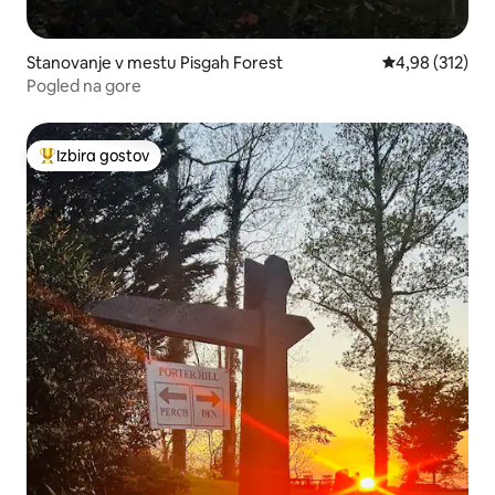
Stanovanje v mestu Pisgah Forest
Povprečna ocen
4,98 (312)
Pogled na gore
Izbira gostov
Najbolj priljubljena prenočišča z značko »Izbira gostov«