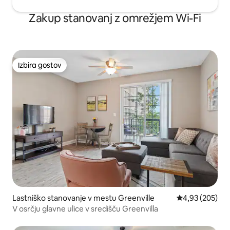
Zakup stanovanj z omrežjem Wi-Fi
Izbira gostov
Izbira gostov
Lastniško stanovanje v mestu Greenville
Povprečna ocen
4,93 (205)
V osrčju glavne ulice v središču Greenvilla