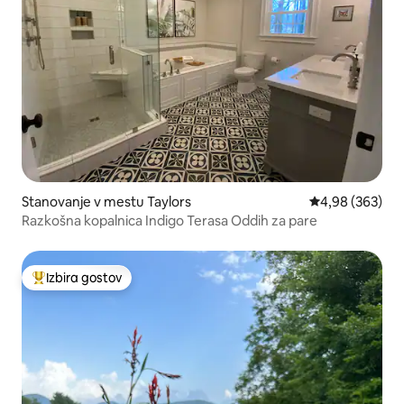
Stanovanje v mestu Taylors
Povprečna ocena
4,98 (363)
Razkošna kopalnica Indigo Terasa Oddih za pare
Izbira gostov
Najbolj priljubljena prenočišča z značko »Izbira gostov«