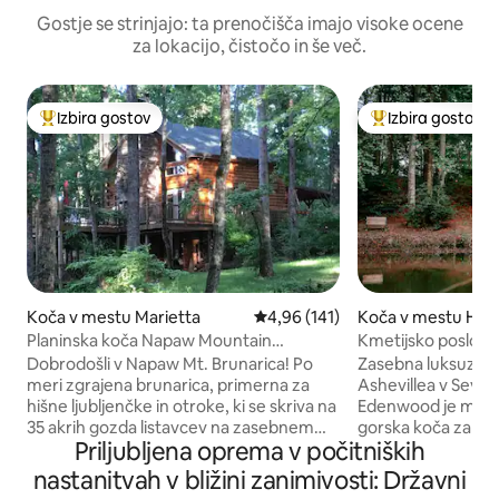
Gostje se strinjajo: ta prenočišča imajo visoke ocene
za lokacijo, čistočo in še več.
Izbira gostov
Izbira gostov
Najbolj priljubljena prenočišča z značko »Izbira gostov«
Najbolj priljublje
Koča v mestu Marietta
Povprečna ocena: 4,96 od 5, št.
4,96 (141)
Koča v mestu Hend
Planinska koča Napaw Mountain
Kmetijsko poslopj
~Čarobno doživetje na vrhu
prenočiščuEdenwo
Dobrodošli v Napaw Mt. Brunarica! Po
Zasebna luksuzna k
Tub+Luxe Couple
meri zgrajena brunarica, primerna za
Ashevillea v Severn
hišne ljubljenčke in otroke, ki se skriva na
Edenwood je mode
35 akrih gozda listavcev na zasebnem
gorska koča za rom
Priljubljena oprema v počitniških
vrhu gore. Terase, ki obdajajo hiško,
mirne samostojne 
ponujajo čudovit pogled na gorovje Blue
Blue Ridge. Zasebn
nastanitvah v bližini zanimivosti: Državni
Ridge. Sprostite se v masažni kadi (3.–15.
mansardi z globok