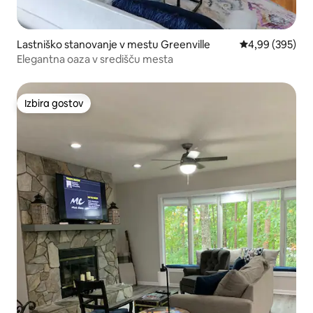
Lastniško stanovanje v mestu Greenville
Povprečna ocena
4,99 (395)
Elegantna oaza v središču mesta
Izbira gostov
Izbira gostov