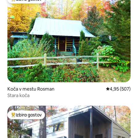
Najbolj priljubljena prenočišča z značko »Izbira gostov«
Koča v mestu Rosman
Povprečna ocen
4,95 (507)
Stara koča
Izbira gostov
Najbolj priljubljena prenočišča z značko »Izbira gostov«