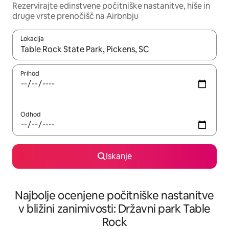
Rezervirajte edinstvene počitniške nastanitve, hiše in
druge vrste prenočišč na Airbnbju
Lokacija
Ko so rezultati na voljo, krmarite s puščičnima tipkama gor in dol
Prihod
Odhod
Iskanje
Najbolje ocenjene počitniške nastanitve
v bližini zanimivosti: Državni park Table
Rock