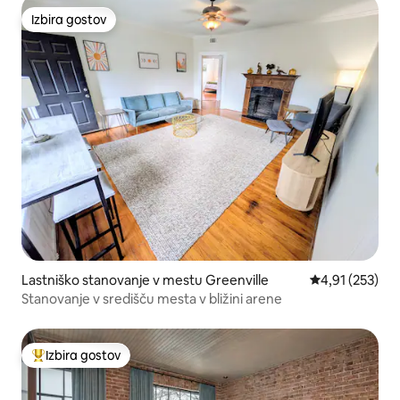
Izbira gostov
Izbira gostov
Lastniško stanovanje v mestu Greenville
Povprečna ocen
4,91 (253)
Stanovanje v središču mesta v bližini arene
Izbira gostov
Najbolj priljubljena prenočišča z značko »Izbira gostov«