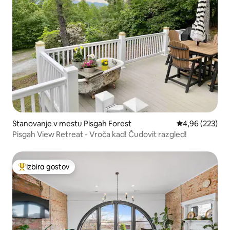
Stanovanje v mestu Pisgah Forest
Povprečna ocen
4,96 (223)
Pisgah View Retreat - Vroča kad! Čudovit razgled!
Izbira gostov
Najbolj priljubljena prenočišča z značko »Izbira gostov«