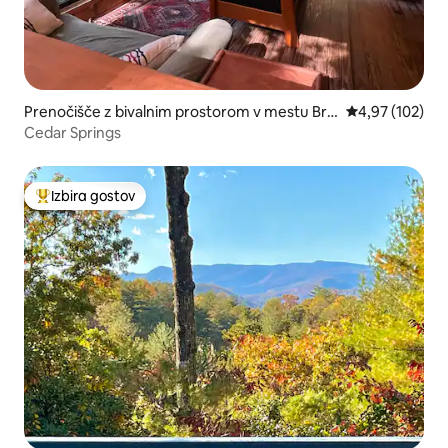
Prenočišče z bivalnim prostorom v mestu Bre
Povprečna ocen
4,97 (102)
vard
Cedar Springs
Izbira gostov
Najbolj priljubljena prenočišča z značko »Izbira gostov«