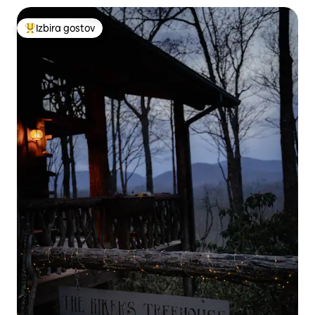
Izbira gostov
Najbolj priljubljena prenočišča z značko »Izbira gostov«