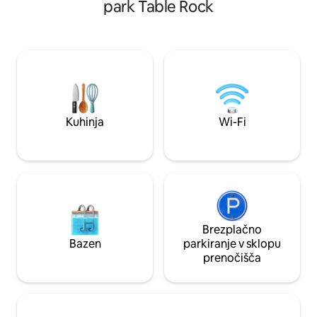
park Table Rock
do 12.–31.) ob plinskem ognjišču ali
posteljo velikosti
zakurite ogenj v kaminu na terasi.
gozd od tal do st
Uležite se na zakonsko posteljo velikosti
zasnovano za pare,
King v mansardi in uživajte v pogledu na
razkošje in naravo
naravo skozi veliko okno. Koča je le nekaj
Hendersonvilla, 40
minut oddaljena od najboljših
bližini Ecusta Trai
pohodniških in kolesarskih poti,
nacionalnega gozd
nakupovanja in vrhunskih restavracij v
Biltmore in ceste 
Upstate SC ~ Table Rock, Pretty Place,
Kuhinja
Wi-Fi
Jones Gap, Greenville
Brezplačno
Bazen
parkiranje v sklopu
prenočišča