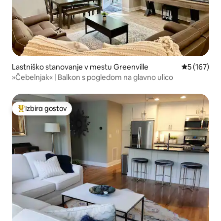
Lastniško stanovanje v mestu Greenville
Povprečna o
5 (167)
»Čebelnjak« | Balkon s pogledom na glavno ulico
Izbira gostov
Najbolj priljubljena prenočišča z značko »Izbira gostov«