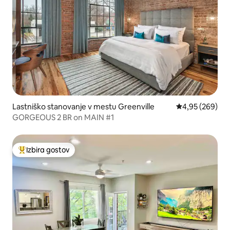
Lastniško stanovanje v mestu Greenville
Povprečna ocena
4,95 (269)
GORGEOUS 2 BR on MAIN #1
Izbira gostov
Najbolj priljubljena prenočišča z značko »Izbira gostov«