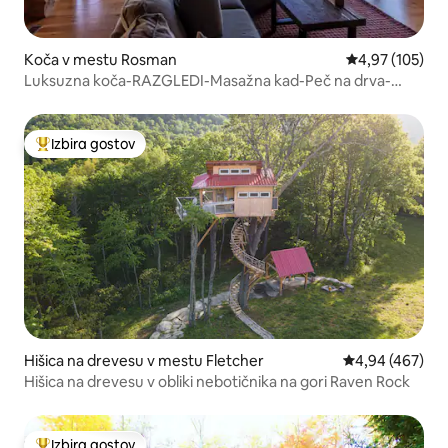
Koča v mestu Rosman
Povprečna ocen
4,97 (105)
Luksuzna koča-RAZGLEDI-Masažna kad-Peč na drva-
Savna-Igre
Izbira gostov
Najbolj priljubljena prenočišča z značko »Izbira gostov«
Hišica na drevesu v mestu Fletcher
Povprečna ocen
4,94 (467)
Hišica na drevesu v obliki nebotičnika na gori Raven Rock
Izbira gostov