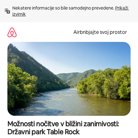
Preskoči
Nekatere informacije so bile samodejno prevedene. 
Prikaži 
na
izvirnik
vsebino
Airbnbjajte svoj prostor
Možnosti nočitve v bližini zanimivosti:
Državni park Table Rock