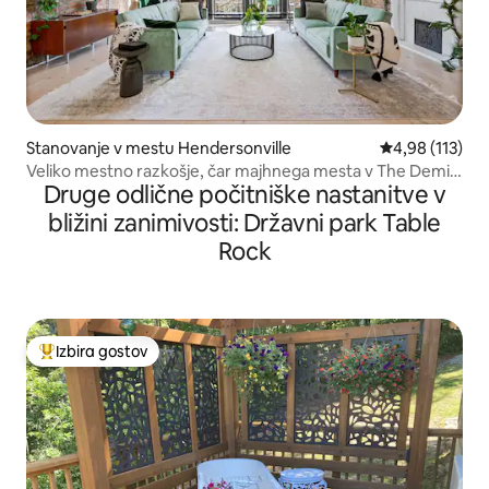
Stanovanje v mestu Hendersonville
Povprečna ocen
4,98 (113)
Veliko mestno razkošje, čar majhnega mesta v The Demi-
Druge odlične počitniške nastanitve v
Lune
bližini zanimivosti: Državni park Table
Rock
Izbira gostov
Najbolj priljubljena prenočišča z značko »Izbira gostov«