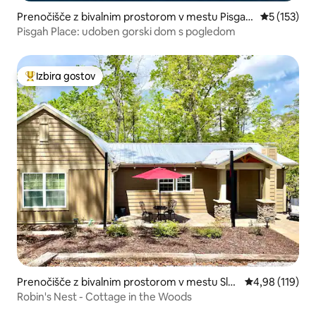
Prenočišče z bivalnim prostorom v mestu Pisgah
Povprečna o
5 (153)
Forest
Pisgah Place: udoben gorski dom s pogledom
Izbira gostov
Najbolj priljubljena prenočišča z značko »Izbira gostov«
Prenočišče z bivalnim prostorom v mestu Slat
Povprečna ocen
4,98 (119)
er-Marietta
Robin's Nest - Cottage in the Woods