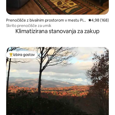
Prenočišče z bivalnim prostorom v mestu Pic
Povprečna ocen
4,98 (168)
kens
Skrito prenočišče za umik
Klimatizirana stanovanja za zakup
Izbira gostov
Najbolj priljubljena prenočišča z značko »Izbira gostov«