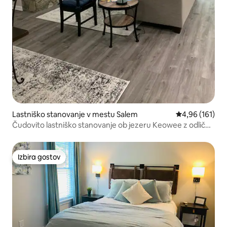
Lastniško stanovanje v mestu Salem
Povprečna ocen
4,96 (161)
Čudovito lastniško stanovanje ob jezeru Keowee z odlično
opremo
Izbira gostov
Izbira gostov