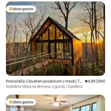
Izbira gostov
Najbolj priljubljena prenočišča z značko »Izbira gostov«
Prenočišče z bivalnim prostorom v mestu Tra
Povprečna ocena
4,99 (294)
velers Rest
Sodobna hišica na drevesu v gozdu | Zasebno
Izbira gostov
Najbolj priljubljena prenočišča z značko »Izbira gostov«