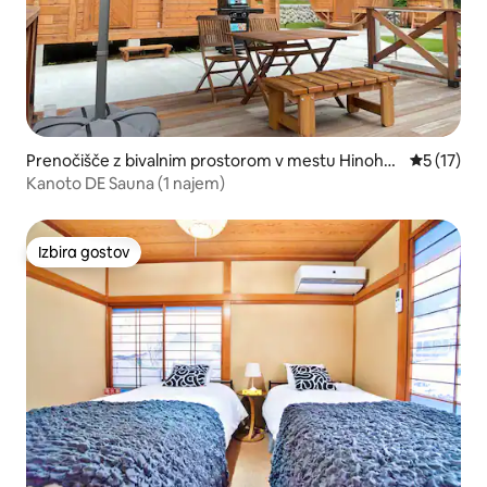
Prenočišče z bivalnim prostorom v mestu Hinohar
Povprečna 
5 (17)
a
Kanoto DE Sauna (1 najem)
Izbira gostov
Izbira gostov