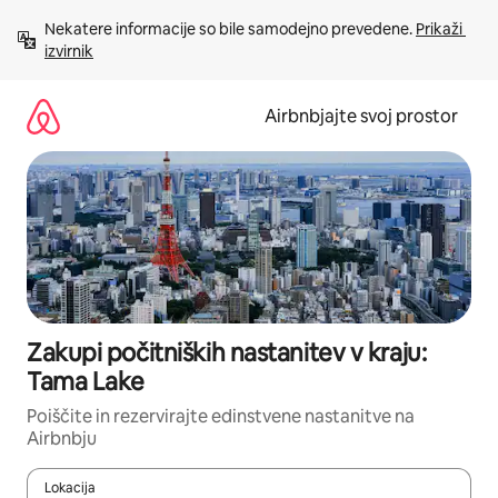
Preskoči
Nekatere informacije so bile samodejno prevedene. 
Prikaži 
na
izvirnik
vsebino
Airbnbjajte svoj prostor
Zakupi počitniških nastanitev v kraju:
Tama Lake
Poiščite in rezervirajte edinstvene nastanitve na
Airbnbju
Lokacija