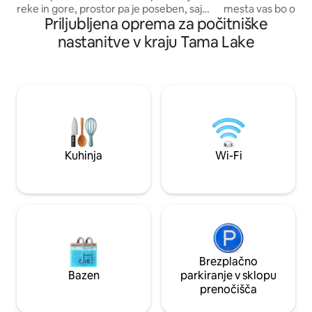
reke in gore, prostor pa je poseben, saj
mesta vas bo obje
Priljubljena oprema za počitniške
ga obdaja neokrnjena narava. V naravi
Hanno, kjer boste 
lahko uživate v številnih dejavnostih, kot
pozabite na svoje v
nastanitve v kraju Tama Lake
so peka na žaru, igranje v reki, ribolov,
oken vsake sobe l
zbiranje žuželk in gledanje filmov na
»Goo Pass«, za kat
prostem. Uživajte v zasebnem času z
Benkei odpoklical,
družino ali prijatelji, stran od
lahko vidite tudi v
vsakodnevne rutine. Na voljo je tudi
goro. Fuji v daljav
električni klavir, ki je priporočljiv za
kjer se lahko spro
ustvarjanje glasbe s prijatelji, saj ustvarja
zvoku ptic ter zvo
zvok, podoben tistemu v koncertni
zvezdnatim nebom ponoči.
dvorani. Ogled znamenitosti v bližini ・
sta 2 mesti, kjer 
Kuhinja
Wi-Fi
Približno 5 minut vožnje z avtomobilom
peči za peko na ža
ali avtobusom do termalnega kopališča
veliki leseni terasi
»Sawarabino-yu« in jezu Arima (jezero
in pokriti terasi v
Naruko) ・ Park Moominvalley je
jo lahko uporablja
oddaljen približno 25 minut vožnje z
vremenu. Ponoči si oglejte astronomski
avtomobilom ・ Približno 25 minut
teleskop pod zve
vožnje z avtomobilom do mesta za
uživajte v razkošn
rafting Okutama Poleti se lahko igrate v
naravo in vesolje. P
Brezplačno
reki, jeseni lahko opazujete jesensko
hišnimi ljubljenčki 
Bazen
parkiranje v sklopu
listje in se povzpnete na gore, pozimi
Naše osebje vas bo
prenočišča
lahko zakurite taborni ogenj in opazujete
in vam pokazalo, k