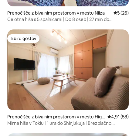
Prenočišče z bivalnim prostorom v mestu Niiza
Povprečna 
5 (26)
Celotna hiša s 5 spalnicami | Do 8 oseb | 27 min do
Ikebukura
Izbira gostov
Izbira gostov
Prenočišče z bivalnim prostorom v mestu Higa
Povprečna oce
4,91 (58)
shimurayama
Mirna hiša v Tokiu | 1 ura do Shinjukuja | Brezplačno
parkiranje