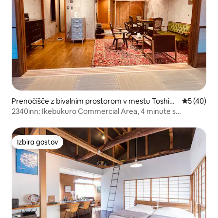
Prenočišče z bivalnim prostorom v mestu Toshim
Povprečna 
5 (40)
a City
2340inn: Ikebukuro Commercial Area, 4 minute s
podzemno železnico, Mt. Fuji je viden na strehi, osupljivo
zasnovan, 55 ⓘ, japonski tatami + dnevna soba, 2 kopalnici
Izbira gostov
Izbira gostov