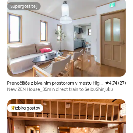
Supergostitelj
Supergostitelj
Prenočišče z bivalnim prostorom v mestu Higa
Povprečna oce
4,74 (27)
shimurayama
New ZEN House_35min direct train to SeibuShinjuku
Izbira gostov
Najbolj priljubljena prenočišča z značko »Izbira gostov«