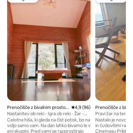
Izbira gostov
Izbira gostov
Prenočišče z bivalnim prostor
Povprečna ocena: 4,9 od 5, št
4,9 (96)
Prenočišče z bival
om v mestu Hanno
om v mestu Hann
Nastanitev ob reki - Igra ob reki - Žar -
Pravi žar na terasi
Taborni ogenj - Iino
uporaba celotne s
Celotna hiša, ki gleda na čist potok, bo na
Nastalo je novo go
kopel | Nekatera 
voljo samo vam. Na dan lahko bivamo le v
in čudovitimi razgl
pse | Največ 11 os
eni skupini. Pred vami se razprostirajo
Cinemasu Približno eno uro od središča