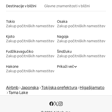
Destinacije v bližini
Glavne znamenitosti v bližini
Tokio
Osaka
Zakup počitniških namestitev
Zakup počitniških namestitev
Kjoto
Nagoja
Zakup počitniških namestitev
Zakup počitniških namestitev
Fudžikavagučiko
Šindžuku
Zakup počitniških namestitev
Zakup počitniških namestitev
Hakone
Prikaži več
Zakup počitniških namestitev
Airbnb
Japonska
Tokijska prefektura
Higašijamato
Tama Lake