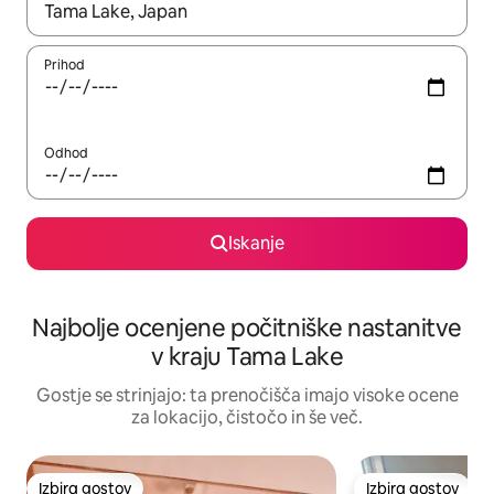
Ko so rezultati na voljo, krmarite s puščičnima tipkama gor in dol
Prihod
Odhod
Iskanje
Najbolje ocenjene počitniške nastanitve
v kraju Tama Lake
Gostje se strinjajo: ta prenočišča imajo visoke ocene
za lokacijo, čistočo in še več.
Izbira gostov
Izbira gostov