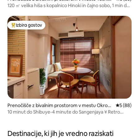
a City
120 ㎡ velika hiša s kopalnico Hinoki in čajno sobo, 1 min do
postaje
Izbira gostov
Najbolj priljubljena prenočišča z značko »Izbira gostov«
Prenočišče z bivalnim prostorom v mestu Okrožj
Povprečna 
5 (88)
e Setagaya
10 minut do Shibuye-4 minute do Sangenjaya￥Retro
modern
Destinacije, ki jih je vredno raziskati