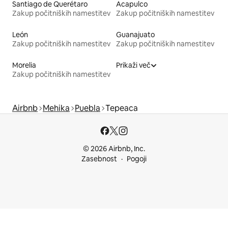
Santiago de Querétaro
Acapulco
Zakup počitniških namestitev
Zakup počitniških namestitev
León
Guanajuato
Zakup počitniških namestitev
Zakup počitniških namestitev
Morelia
Prikaži več
Zakup počitniških namestitev
Airbnb
Mehika
Puebla
Tepeaca
© 2026 Airbnb, Inc.
Zasebnost
Pogoji