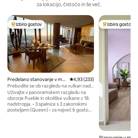
za lokacijo, čistočo in še več.
Izbira gostov
Izbira gostov
Najbolj priljubljena prenočišča z značko »Izbira gostov«
Najbolj priljublje
Predelano stanovanje v mes
Povprečna ocena: 4,93 od 5, št.
4,93 (233)
tu Puebla
Prebudite se ob razgledu na vulkan nad
Pueblom
Uživajte v panoramskem razgledu na
obzorje Pueble in okoliške vulkane z 18.
nadstropja. • 3 spalnice s 3 zakonskimi
posteljami (Queen) • za največ 6 gostov •
hiter Wi-Fi • popolnoma opremljena
kuhinja • pralni in sušilni stroj • 2 pokriti
parkirni mesti Strešna terasa s 360-
stopinjskim panoramskim razgledom na
Stanovanje v mest