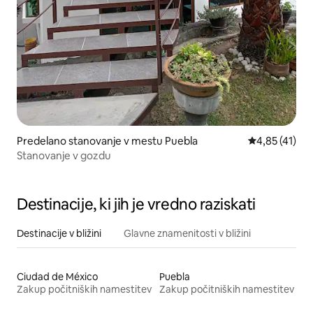
Predelano stanovanje v mestu Puebla
Povprečna oce
4,85 (41)
Stanovanje v gozdu
Destinacije, ki jih je vredno raziskati
Destinacije v bližini
Glavne znamenitosti v bližini
Ciudad de México
Puebla
Zakup počitniških namestitev
Zakup počitniških namestitev