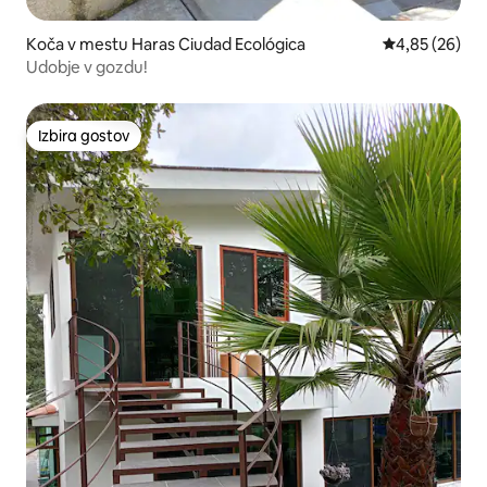
Koča v mestu Haras Ciudad Ecológica
Povprečna oce
4,85 (26)
Udobje v gozdu!
Izbira gostov
Izbira gostov