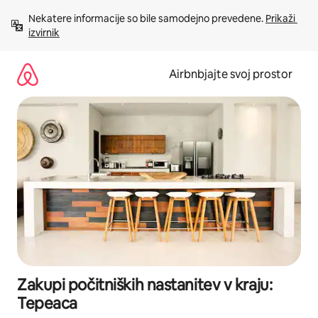
Preskoči
Nekatere informacije so bile samodejno prevedene. 
Prikaži 
na
izvirnik
vsebino
Airbnbjajte svoj prostor
Zakupi počitniških nastanitev v kraju:
Tepeaca