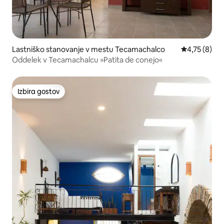
Lastniško stanovanje v mestu Tecamachalco
Povprečna oc
4,75 (8)
Oddelek v Tecamachalcu »Patita de conejo«
Izbira gostov
Izbira gostov