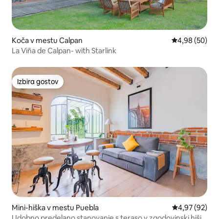
Koča v mestu Calpan
Povprečna oce
4,98 (50)
La Viña de Calpan- with Starlink
Izbira gostov
Izbira gostov
Mini-hiška v mestu Puebla
Povprečna oce
4,97 (92)
Udobno predelano stanovanje s teraso v zgodovinski hiši