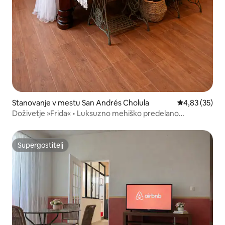
Stanovanje v mestu San Andrés Cholula
Povprečna oce
4,83 (35)
Doživetje »Frida« • Luksuzno mehiško predelano
stanovanje v Choluli
Supergostitelj
Supergostitelj