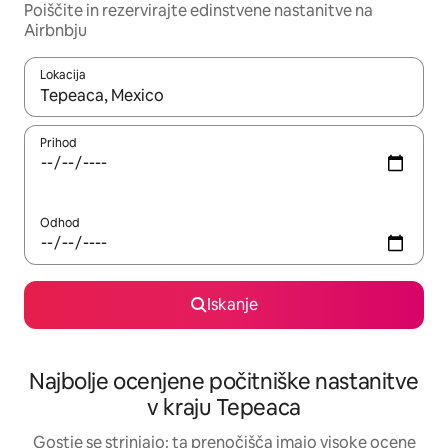
Poiščite in rezervirajte edinstvene nastanitve na
Airbnbju
Lokacija
Ko so rezultati na voljo, krmarite s puščičnima tipkama gor in dol
Prihod
Odhod
Iskanje
Najbolje ocenjene počitniške nastanitve
v kraju Tepeaca
Gostje se strinjajo: ta prenočišča imajo visoke ocene