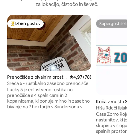
za lokacijo, čistočo in še več.
Izbira gostov
Supergostitelj
Najbolj priljubljena prenočišča z značko »Izbira gostov«
Supergostitelj
Prenočišče z bivalnim prosto
Povprečna ocena: 4,97 od 5, št
4,97 (78)
rom v mestu Sanderson
Sreča 5 - rustikalno zasebno prenočišče
Lucky 5 je edinstveno rustikalno
prenočišče s 4 spalnicami in 2
kopalnicama, ki ponuja mirno in zasebno
Koča v mestu San
bivanje na 7 hektarjih v Sandersonu v
Hiša Rdeči lisjak
Teksasu. To prenočišče je bilo
Casa Zorro Rojo je
obnovljeno z mislijo na udobje in
nastanitev, ki je z
podeželsko življenje ter vključuje izvirna
skupino v slogu koče. Na voljo 
tla iz trdega lesa. Ponuja panoramski
spalnih prostorov 