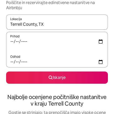
Poiščite in rezervirajte edinstvene nastanitve na
Airbnbju
Lokacija
Ko so rezultati na voljo, krmarite s puščičnima tipkama gor in dol
Prihod
Odhod
Iskanje
Najbolje ocenjene počitniške nastanitve
v kraju Terrell County
Gostje se strinjajo: ta prenočišča imajo visoke ocene