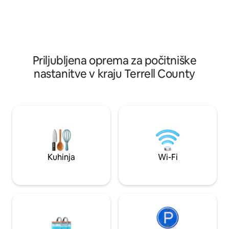
razgled, igralnico in zasebno zadnjo
zagotavljanje zasebnosti. Š
teraso z ognjiščem na drva, žarom in
površine so oprem
številnimi sedeži, ki jih lahko zabavate
posteljami, peta s
med oddihom. Oprema vključuje polno
zakonsko posteljo. Wi-Fi, TV, veli
kuhinjo, jedilnico za 8 oseb, pralnico,
udobnih sedežev 
prevelike prhe, televizorje, Wi-Fi in še
opremljena kuhinj
Priljubljena oprema za počitniške
veliko več.
potrebščinami, ki 
nastanitve v kraju Terrell County
za udobno bivanje 
obroka. Na voljo so tudi ognjišče, žar in
zunanji sedeži, kje
temnem nebu San
Kuhinja
Wi-Fi