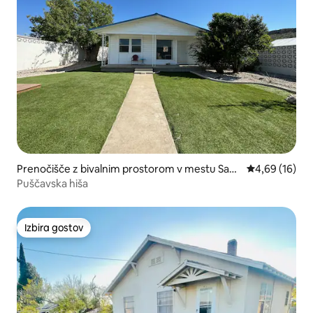
Prenočišče z bivalnim prostorom v mestu San
Povprečna oce
4,69 (16)
derson
Puščavska hiša
Izbira gostov
Izbira gostov