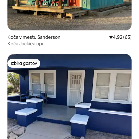
Koča v mestu Sanderson
Povprečna oce
4,92 (65)
Koča Jackiealope
Izbira gostov
Izbira gostov