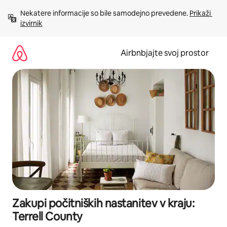
Preskoči
Nekatere informacije so bile samodejno prevedene. 
Prikaži 
na
izvirnik
vsebino
Airbnbjajte svoj prostor
Zakupi počitniških nastanitev v kraju:
Terrell County