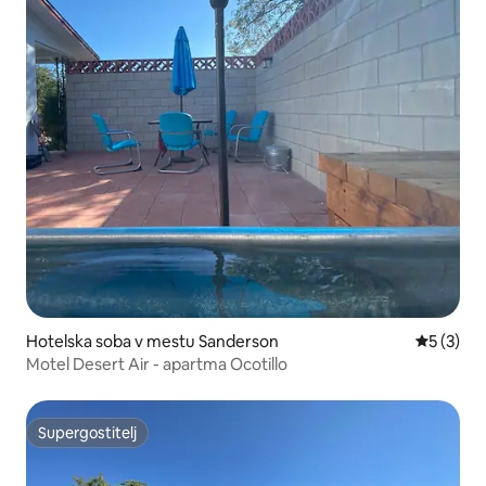
Hotelska soba v mestu Sanderson
Povprečna
5 (3)
Motel Desert Air - apartma Ocotillo
Supergostitelj
Supergostitelj