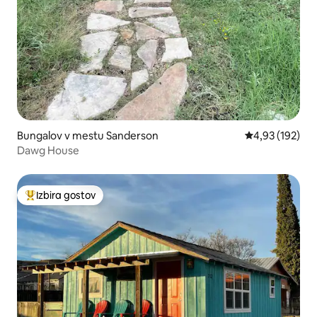
Bungalov v mestu Sanderson
Povprečna ocen
4,93 (192)
Dawg House
Izbira gostov
Najbolj priljubljena prenočišča z značko »Izbira gostov«