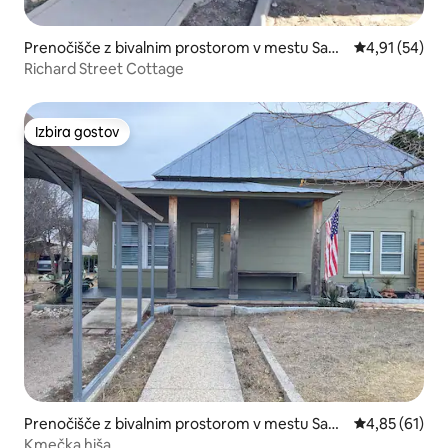
Prenočišče z bivalnim prostorom v mestu Sand
Povprečna oce
4,91 (54)
erson
Richard Street Cottage
Izbira gostov
Izbira gostov
Prenočišče z bivalnim prostorom v mestu Sand
Povprečna oce
4,85 (61)
erson
Kmečka hiša