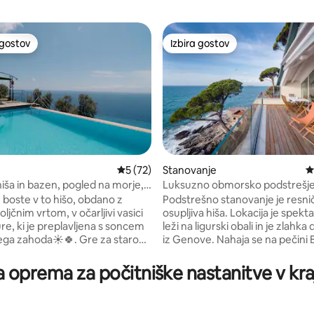
 gostov
Izbira gostov
priljubljena prenočišča z značko »Izbira gostov«
Izbira gostov
Povprečna ocena: 5 od 5, št. mnenj: 72
5 (72)
Stanovanje
P
iša in bazen, pogled na morje,
Luksuzno obmorsko podstrešje
od 5, št. mnenj: 79
zasebnim dostopom do morja
se boste v to hišo, obdano z
Podstrešno stanovanje je resni
oljčnim vrtom, v očarljivi vasici
osupljiva hiša. Lokacija je spekt
re, ki je preplavljena s soncem
leži na ligurski obali in je zlahk
ahoda☀️🍀. Gre za staro
iz Genove. Nahaja se na pečini Bogliasca
 hišo, ki je postala ekskluzivna
z zasebnim dostopom do morja
na privilegiranem in
odličnim javnim prevozom, od 
na oprema za počitniške nastanitve v kr
em položaju z odličnim
vas loči le nekaj minut. Dokončano po
na morje, fantastičnim
najvišjih standardih s kuhinjo po
im bazenom in majhnim
Samsung TV z Netflixom, razko