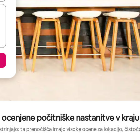
 ocenjene počitniške nastanitve v kraj
strinjajo: ta prenočišča imajo visoke ocene za lokacijo, čistočo