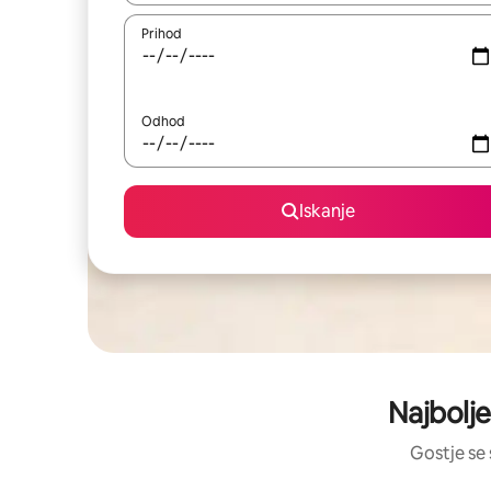
Prihod
Odhod
Iskanje
Najbolje
Gostje se 