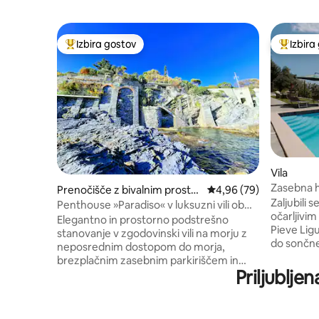
Izbira gostov
Izbira
Najbolj priljubljena prenočišča z značko »Izbira gostov«
Najbolj 
Vila
Zasebna h
Prenočišče z bivalnim prostor
Povprečna ocena: 4,96 
4,96 (79)
oljčni vrt!
Zaljubili 
om
Penthouse »Paradiso« v luksuzni vili ob
očarljivim 
morju
Elegantno in prostorno podstrešno
Pieve Ligu
stanovanje v zgodovinski vili na morju z
do sončnega z
neposrednim dostopom do morja,
podeželsko
brezplačnim zasebnim parkiriščem in
lokacija, 
Priljublje
čudovito teraso s 360-stopinjskim
dominantn
razgledom z žarom in solarijem, za
pogledom 
ekskluzivno uporabo. Klimatska naprava.
neskončn
Edinstvena in edinstvena rešitev. 5 minut