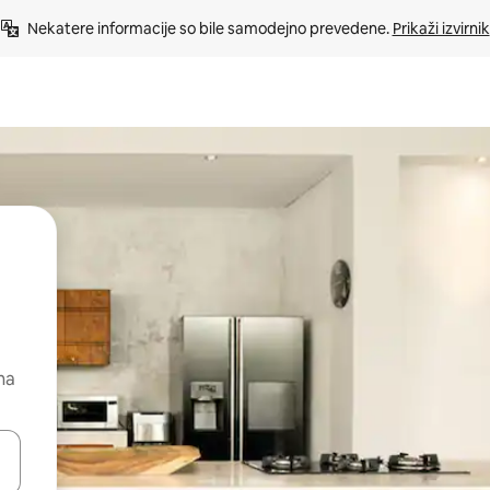
Nekatere informacije so bile samodejno prevedene. 
Prikaži izvirnik
na
kama gor in dol ali pa raziskujte z dotikom ali podrsljajem.