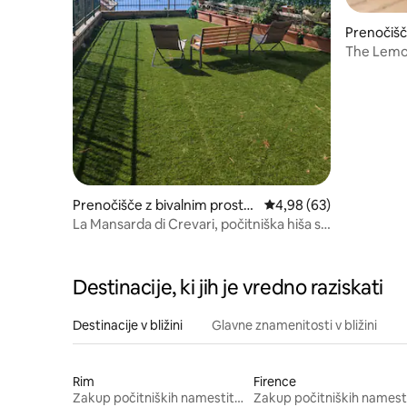
Prenočišč
The Lemo
Prenočišče z bivalnim prostor
Povprečna ocena: 4,98 
4,98 (63)
om
La Mansarda di Crevari, počitniška hiša s
pogledom na morje
Destinacije, ki jih je vredno raziskati
Destinacije v bližini
Glavne znamenitosti v bližini
Rim
Firence
Zakup počitniških namestitev