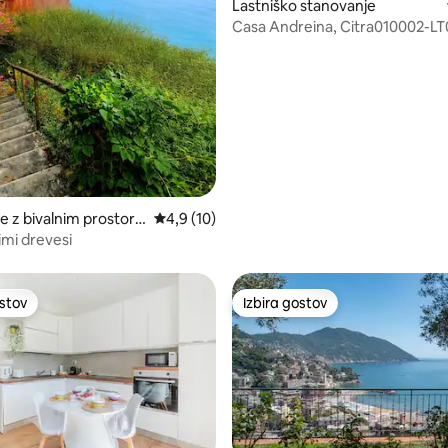
Lastniško stanovanje
Casa Andreina, Citra01000
e z bivalnim prostoro
Povprečna ocena: 4,9 od 5, št. mnenj: 10
4,9 (10)
imi drevesi
ostov
Izbira gostov
ostov
Izbira gostov