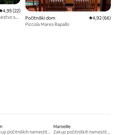
Povprečna ocena: 4,95 od 5, št. mnenj: 22
4,95 (22)
sestvo s
Počitniški dom
Povprečna ocena: 4,92
4,92 (66)
Piccola Mares Rapallo
on
Marseille
Zakup počitniških namestitev
Zakup počitniških namestitev