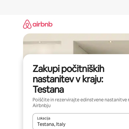
Preskoči
na
vsebino
Zakupi počitniških
nastanitev v kraju:
Testana
Poiščite in rezervirajte edinstvene nastanitve 
Airbnbju
Lokacija
Ko so rezultati na voljo, krmarite s puščičnima tip