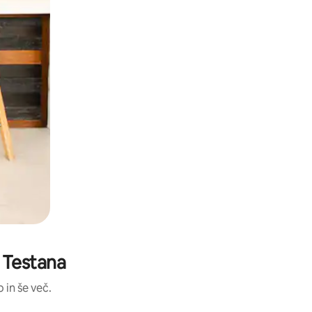
u Testana
 in še več.