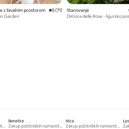
e z bivalnim prostorom
Povprečna ocena: 5 od 5, št. mnenj: 71
5 (71)
Stanovanje
n Garden
Dimora delle Rose - ligursko po
pogledom na morje
od 5, št. mnenj: 63
Benetke
Nica
Ly
Zakup počitniških namestitev
Zakup počitniških namestitev
Zakup počitniških namestitev