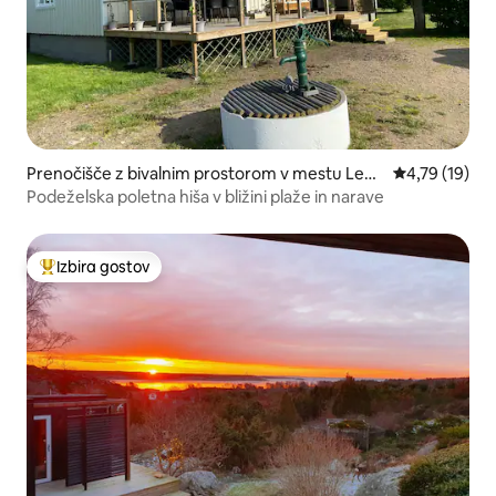
Prenočišče z bivalnim prostorom v mestu Leds
Povprečna oce
4,79 (19)
gård
Podeželska poletna hiša v bližini plaže in narave
Izbira gostov
Najbolj priljubljena prenočišča z značko »Izbira gostov«