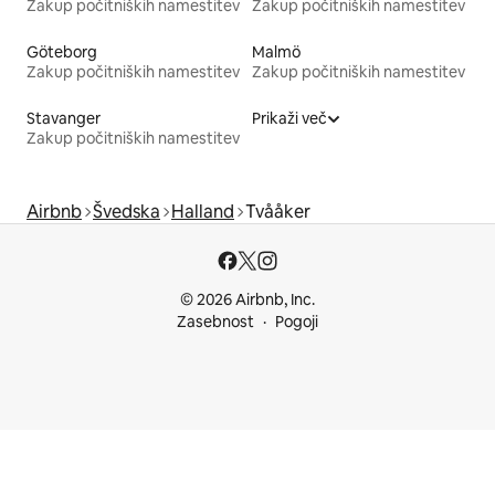
Zakup počitniških namestitev
Zakup počitniških namestitev
Göteborg
Malmö
Zakup počitniških namestitev
Zakup počitniških namestitev
Stavanger
Prikaži več
Zakup počitniških namestitev
Airbnb
Švedska
Halland
Tvååker
© 2026 Airbnb, Inc.
Zasebnost
Pogoji