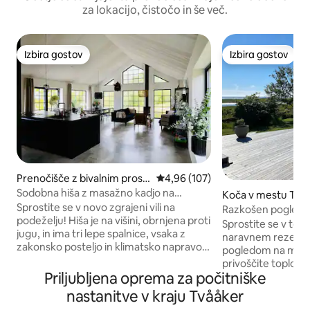
za lokacijo, čistočo in še več.
Izbira gostov
Izbira gostov
Izbira gostov
Izbira gostov
Prenočišče z bivalnim prost
Povprečna ocena: 4,96 od 5, št.
4,96 (107)
orom v mestu Långås
Sodobna hiša z masažno kadjo na
Koča v mestu Två
podeželju
Sprostite se v novo zgrajeni vili na
Razkošen pogled 
podeželju! Hiša je na višini, obrnjena proti
Sprostite se v tej 
jugu, in ima tri lepe spalnice, vsaka z
naravnem rezervat
zakonsko posteljo in klimatsko napravo.
pogledom na morje
V glavni spalnici je tudi pograd. V hiši
privoščite toplo kopel (3
lahko biva največ 8 oseb. Na voljo je
Priljubljena oprema za počitniške
plaža 800 m, Varbe
majhna masažna kad, terasa, žar na
Falkenberg 17 km. 76 m2 z dvem
nastanitve v kraju Tvååker
oglje, Wi-Fi, klimatska naprava v vseh
spalnicama, eno z 