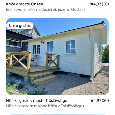
Koča v mestu Onsala
Povprečna oce
4,97 (36)
Edinstvena hiška na deželi ob jezeru, Gottskär
Izbira gostov
Izbira gostov
Hiša za goste v mestu Träslövsläge
Povprečna oce
4,97 (30)
Hiša za goste in majhna hiška v Träslövslägeju