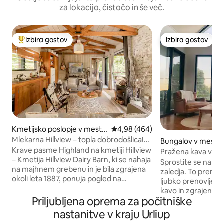
za lokacijo, čistočo in še več.
Izbira gostov
Izbira gostov
Najbolj priljubljena prenočišča z značko »Izbira gostov«
Izbira gostov
Kmetijsko poslopje v mestu
Povprečna ocena: 4,98 od 5, št.
4,98 (464)
Currumbin Valley
Mlekarna Hillview – topla dobrodošlica!
Bungalov v mestu
Krave na kmetiji Highland
Krave pasme Highland na kmetiji Hillview
Pražena kava v os
– Kmetija Hillview Dairy Barn, ki se nahaja
Sprostite se na tej o
na majhnem grebenu in je bila zgrajena
zaledja. To prenoči
okoli leta 1887, ponuja pogled na
ljubko prenovljeno
osupljivo strmino gore Tallebudgera,
kavo in zgrajeno z
potok Currumbin Creek in kmetijsko
Priljubljena oprema za počitniške
vzdušjem. Uživajt
pokrajino doline. 🐮 Dnevna krava in 🐴
in gore z velike te
nastanitve v kraju Urliup
Hranjenje konjev ob 16.00. 🐓 Kokoši 🐶
plantaže kave. Praž