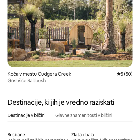
Koča v mestu Cudgera Creek
Povprečna 
5 (50)
Gostišče Saltbush
Destinacije, ki jih je vredno raziskati
Destinacije v bližini
Glavne znamenitosti v bližini
Brisbane
Zlata obala