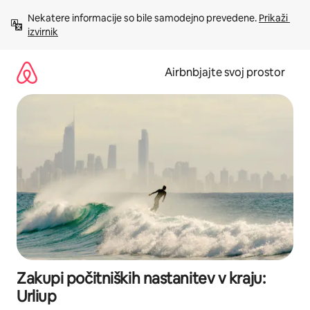
Preskoči
Nekatere informacije so bile samodejno prevedene. 
Prikaži 
na
izvirnik
vsebino
Airbnbjajte svoj prostor
Zakupi počitniških nastanitev v kraju:
Urliup