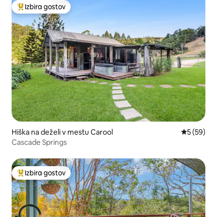
Izbira gostov
Najbolj priljubljena prenočišča z značko »Izbira gostov«
Hiška na deželi v mestu Carool
Povprečna 
5 (59)
Cascade Springs
Izbira gostov
Najbolj priljubljena prenočišča z značko »Izbira gostov«