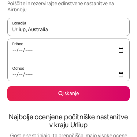
Poiščite in rezervirajte edinstvene nastanitve na
Airbnbju
Lokacija
Ko so rezultati na voljo, krmarite s puščičnima tipkama gor in dol
Prihod
Odhod
Iskanje
Najbolje ocenjene počitniške nastanitve
v kraju Urliup
Gostje se strinjajo: ta prenočišča imajo visoke ocene