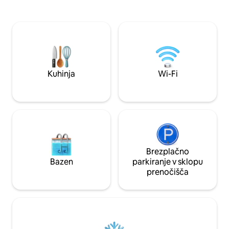
Kmečki psi 🧑‍🌾 Sveže sadje, ki ga lahko
dolini Tweed, ki j
nabirate v našem sadovnjaku
obkrožena s prosto
STR GCCC PCA/2023/228 Old Dairy
svežim gorskim zr
Bales je več kot sto let sedel kot del
tiste, ki želijo pob
tkanine cvetoče mlekarne v
udeležiti poročne p
spektakularnem zaledju Gold Coast.
lokalnih destilarna
Obdano s hektarji kmetijskih zemljišč.
plažah.
Kuhinja
Wi-Fi
Brezplačno
Bazen
parkiranje v sklopu
prenočišča