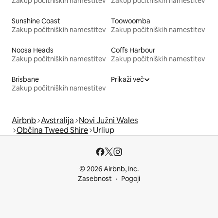
Zakup počitniških namestitev
Zakup počitniških namestitev
Sunshine Coast
Toowoomba
Zakup počitniških namestitev
Zakup počitniških namestitev
Noosa Heads
Coffs Harbour
Zakup počitniških namestitev
Zakup počitniških namestitev
Brisbane
Prikaži več
Zakup počitniških namestitev
Airbnb
Avstralija
Novi Južni Wales
Občina Tweed Shire
Urliup
© 2026 Airbnb, Inc.
Zasebnost
Pogoji