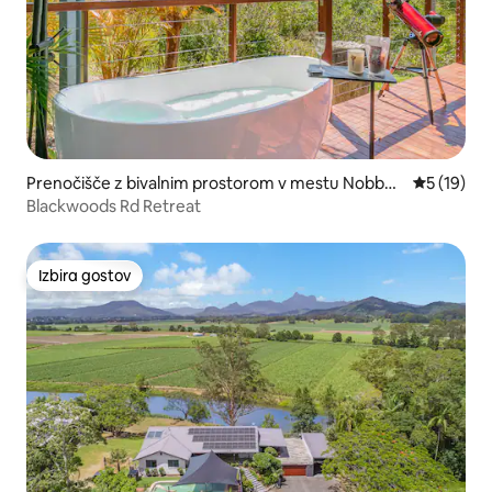
Prenočišče z bivalnim prostorom v mestu Nobbys
Povprečna 
5 (19)
Creek
Blackwoods Rd Retreat
Izbira gostov
Izbira gostov