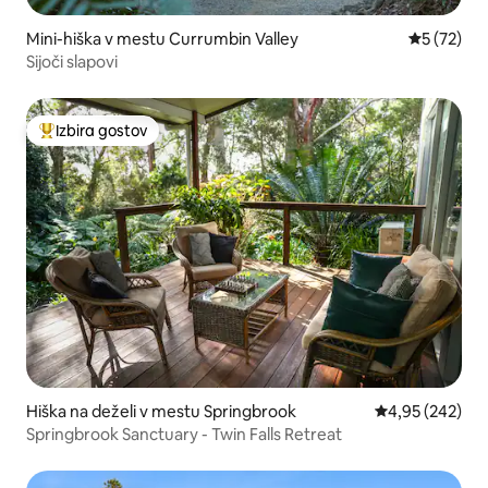
Mini-hiška v mestu Currumbin Valley
Povprečna 
5 (72)
Sijoči slapovi
Izbira gostov
Najbolj priljubljena prenočišča z značko »Izbira gostov«
Hiška na deželi v mestu Springbrook
Povprečna ocen
4,95 (242)
Springbrook Sanctuary - Twin Falls Retreat