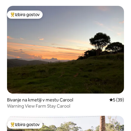
Izbira gostov
Najbolj priljubljena prenočišča z značko »Izbira gostov«
Bivanje na kmetiji v mestu Carool
Povprečna 
5 (39)
Warning View Farm Stay Carool
Izbira gostov
Najbolj priljubljena prenočišča z značko »Izbira gostov«