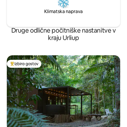
Klimatska naprava
Druge odlične počitniške nastanitve v
kraju Urliup
Izbira gostov
Najbolj priljubljena prenočišča z značko »Izbira gostov«