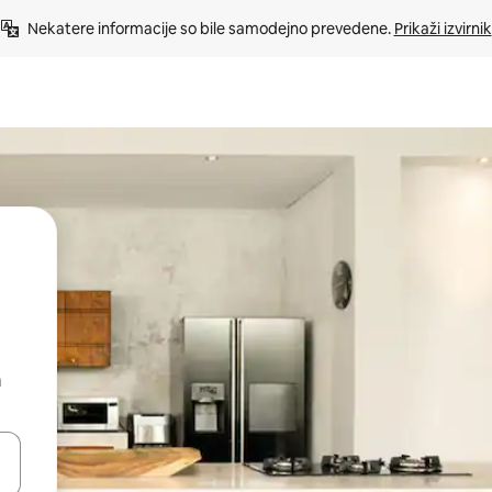
Nekatere informacije so bile samodejno prevedene. 
Prikaži izvirnik
a
kama gor in dol ali pa raziskujte z dotikom ali podrsljajem.