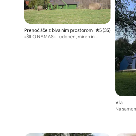
Prenočišče z bivalnim prostorom
Povprečna ocena: 5 
5 (35)
»ŠILO NAMAS« - udoben, miren in
eleganten počitek.
Vila
Na samem