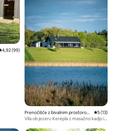
Povprečna ocena: 4,92 od 5, št. mnenj: 99
4,92 (99)
Prenočišče z bivalnim prostorom
Povprečna ocena: 5
5 (13)
v mestu Kačiūnai
Vila ob jezeru Kerėpla z masažno kadjo in
savno