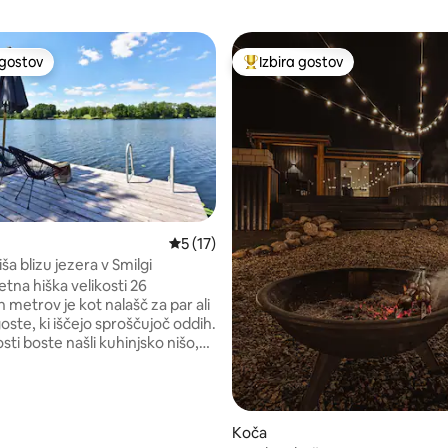
 gostov
Izbira gostov
priljubljena prenočišča z značko »Izbira gostov«
Najbolj priljubljena prenočišča 
 od 5, št. mnenj: 9
Povprečna ocena: 5 od 5, št. mnenj: 17
5 (17)
a blizu jezera v Smilgi
jetna hiška velikosti 26
 metrov je kot nalašč za par ali
oste, ki iščejo sproščujoč oddih.
sti boste našli kuhinjsko nišo,
, zakonsko posteljo, dodatne
ršine in kopalnico s prho.
 naprava zagotavlja prijetno
li ogrevanje, štedilnik pa poskrbi
Koča
 Velika pokrita terasa je kot