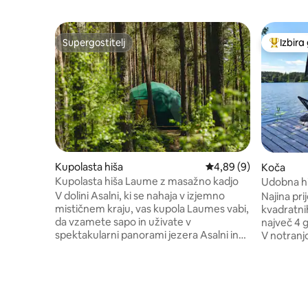
Supergostitelj
Izbira
Supergostitelj
Najbolj 
Kupolasta hiša
Povprečna ocena: 4,89
4,89 (9)
Koča
Kupolasta hiša Laume z masažno kadjo
Udobna hiš
V dolini Asalni, ki se nahaja v izjemno
Najina pri
mističnem kraju, vas kupola Laumes vabi,
kvadratnih
da vzamete sapo in uživate v
največ 4 g
spektakularni panorami jezera Asalni in
V notranjo
njegovega udobnega okolja. Bivanje v tej
jedilnico
kupoli vas zagotovo ne bo pustilo
spalne pov
ravnodušnega - želeli se boste znova in
Klimatska
znova vračati, saj ima svojo super
hlajenje a
pozitivno energijo. V notranjosti –
za udobje.