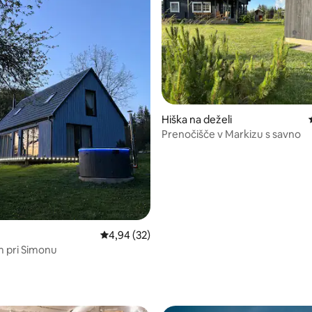
od 5, št. mnenj: 35
Hiška na deželi
Prenočišče v Markizu s savno
Povprečna ocena: 4,94 od 5, št. mnenj: 32
4,94 (32)
 pri Simonu