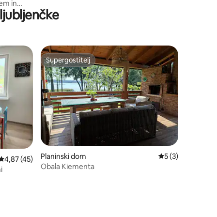
jem in
ljubljenčke
Supergostitelj
Supergostitelj
Planinski dom
Povprečna ocena: 
5 (3)
Povprečna ocena: 4,87 od 5, št. mnenj: 45
4,87 (45)
Obala Kiementa
i