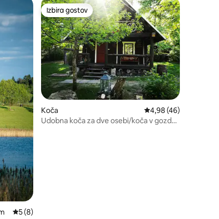
Izbira gostov
z značko »Izbira gostov«
Izbira gostov
Koča
Povprečna ocena: 4,98
4,98 (46)
Udobna koča za dve osebi/koča v gozdu
- savna za dva
om
Povprečna ocena: 5 od 5, št. mnenj: 8
5 (8)