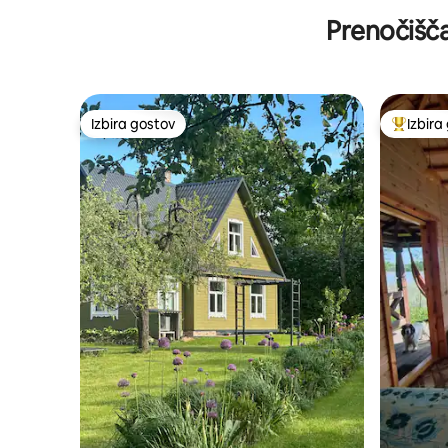
Prenočišča
Izbira gostov
Izbira
Izbira gostov
Najbolj 