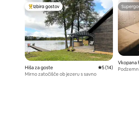
Izbira gostov
Supergos
Najbolj priljubljena prenočišča z značko »Izbira gostov«
Supergos
Vkopana 
Hiša za goste
Povprečna ocena: 5 
5 (14)
Podzemni
Mirno zatočišče ob jezeru s savno