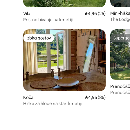
Mini-hišk
Vila
Povprečna ocena: 4,96 
4,96 (26)
The Lodge
Pristno bivanje na kmetiji
Homeste
Izbira gostov
Supergos
Izbira gostov
Supergos
Prenočišč
m
Prenočišče
Koča
Povprečna ocena: 4,95 
4,95 (85)
Počitek v 
Hiške za hlode na stari kmetiji