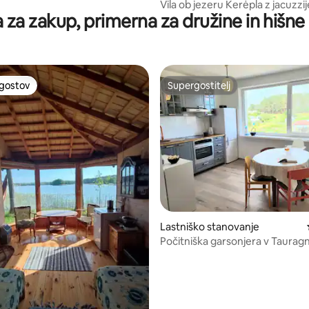
Vila ob jezeru Kerėpla z jacuzzi
 za zakup, primerna za družine in hišne 
savno
 gostov
Supergostitelj
priljubljena prenočišča z značko »Izbira gostov«
Supergostitelj
Lastniško stanovanje
Počitniška garsonjera v Tauragn