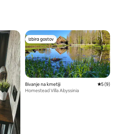
Izbira gostov
z značko »Izbira gostov«
Izbira gostov
Bivanje na kmetiji
Povprečna ocena: 
5 (9)
Homestead Villa Abyssinia