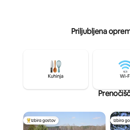
zakonska postelja s posteljnino, miza s
nalašč za 
taburami, preproga, predalnik. Pustili
sprostite
smo tudi knjige in družabne igre za
vabi, da u
deževne večere. Ta kupola ima leseno
odprtim n
konstrukcijo in vrata, ki jih je mogoče
čoln.
Priljubljena opre
zakleniti.
Kuhinja
Wi-F
Prenočišč
Izbira gostov
Izbira g
Najbolj priljubljena prenočišča z značko »Izbira gostov«
Izbira g