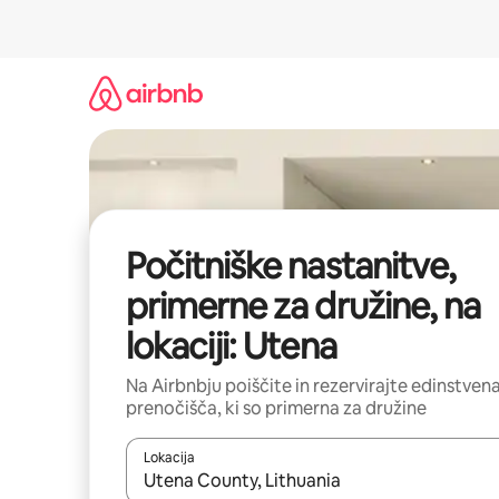
Preskoči
na
vsebino
Počitniške nastanitve,
primerne za družine, na
lokaciji: Utena
Na Airbnbju poiščite in rezervirajte edinstven
prenočišča, ki so primerna za družine
Lokacija
Ko so rezultati na voljo, krmarite s puščičnima tip