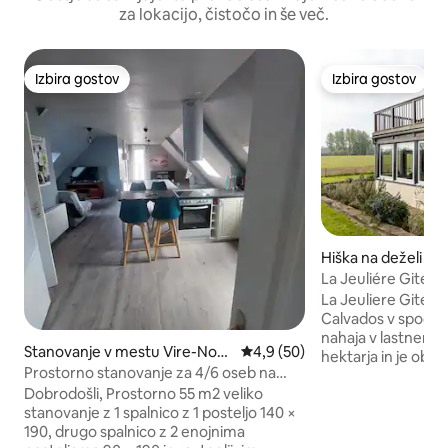
za lokacijo, čistočo in še več.
Izbira gostov
Izbira gostov
Izbira gostov
Izbira gostov
Hiška na deželi v 
t-Germain-de-Tall
La Jeuliére Gite -
-Lande-Vaumont
La Jeuliere Gite se 
Calvados v spodnji
nahaja v lastnem v
Stanovanje v mestu Vire-Nor
Povprečna ocena: 4,9 od 5, št
4,9 (50)
hektarja in je obkrožen
mandie
Prostorno stanovanje za 4/6 oseb na
tega je La Jeulièr
poslovnem območju
Dobrodošli, Prostorno 55 m2 veliko
podeželski oddih.
stanovanje z 1 spalnico z 1 posteljo 140 ×
pečica, ki je preno
190, drugo spalnico z 2 enojnima
standard, združuje 