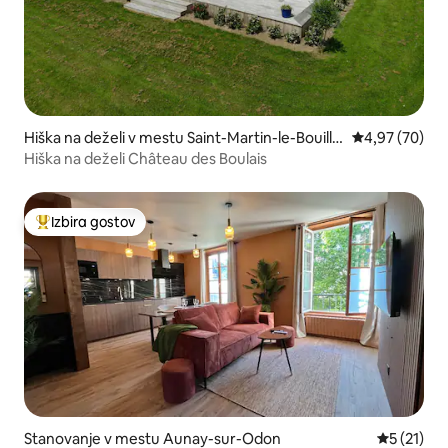
Hiška na deželi v mestu Saint-Martin-le-Bouilla
Povprečna oce
4,97 (70)
nt
Hiška na deželi Château des Boulais
Izbira gostov
Najbolj priljubljena prenočišča z značko »Izbira gostov«
Stanovanje v mestu Aunay-sur-Odon
Povprečna 
5 (21)