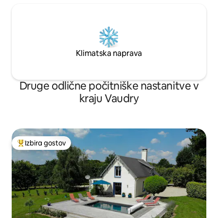
Klimatska naprava
Druge odlične počitniške nastanitve v
kraju Vaudry
Izbira gostov
Najbolj priljubljena prenočišča z značko »Izbira gostov«