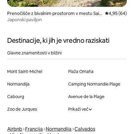
Prenočišče z bivalnim prostorom v mestu Sain
Povprečna oce
4,95 (64)
te-Honorine-la-Chardonne
Japonski paviljon
Destinacije, ki jih je vredno raziskati
Glavne znamenitosti v bližini
Mont Saint-Michel
Plaža Omaha
Normandija
Camping Normandie Plage
Cabourg
Avenue de la Plage
Zoo de Jurques
Prikaži več
Airbnb
Francija
Normandija
Calvados