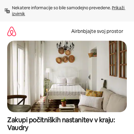
Preskoči
Nekatere informacije so bile samodejno prevedene. 
Prikaži 
na
izvirnik
vsebino
Airbnbjajte svoj prostor
Zakupi počitniških nastanitev v kraju:
Vaudry