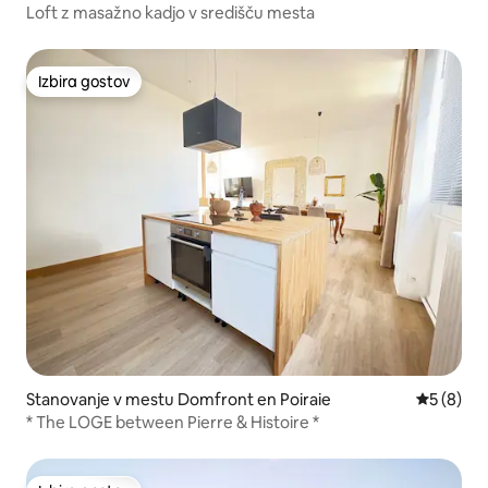
Loft z masažno kadjo v središču mesta
Izbira gostov
Izbira gostov
Stanovanje v mestu Domfront en Poiraie
Povprečna
5 (8)
* The LOGE between Pierre & Histoire *