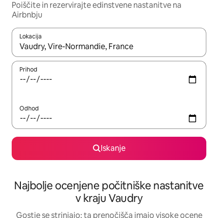
Poiščite in rezervirajte edinstvene nastanitve na
Airbnbju
Lokacija
Ko so rezultati na voljo, krmarite s puščičnima tipkama gor in dol
Prihod
Odhod
Iskanje
Najbolje ocenjene počitniške nastanitve
v kraju Vaudry
Gostje se strinjajo: ta prenočišča imajo visoke ocene