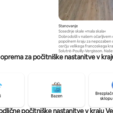
let in degustacijo, kozjo in
lena steza v bližini. Na voljo je
koles Skupna knjižnica. Namizne
e: 100 EUR na noč
Stanovanje
Sosednje skale »mala skala«
Dobrodošli v našem očarljivem
popolnem kraju za nepozaben 
osrčju velikega francoskega kra
Solutré-Pouilly-Vergisson. Naše
a oprema za počitniške nastanitve v kra
prenočišče, ki je kot nalašč za pa
osamljene popotnike, združuj
udobje in čudovito naravno okol
Izjemen kraj za sprehode, ne gl
ali ste izkušen športnik, nedeljsk
sprehajalec 🥰 ali ljubitelji roma
sprehodov. Obiščete lahko tudi k
obiščete številne bližnje lokacij
Brezplačn
i
Bazen
sklopu
dlične počitniške nastanitve v kraju V