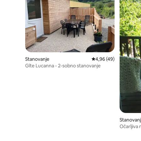
Stanovanje
Povprečna ocena: 4,96 
4,96 (49)
Gîte Lucanna - 2-sobno stanovanje
Stanovan
Očarljiva 
Lamartini