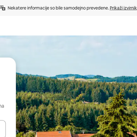
Nekatere informacije so bile samodejno prevedene. 
Prikaži izvirnik
na
kama gor in dol ali pa raziskujte z dotikom ali podrsljajem.