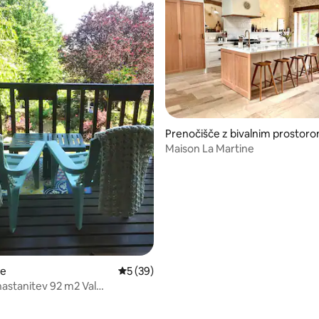
od 5, št. mnenj: 49
Prenočišče z bivalnim prostor
Maison La Martine
je
Povprečna ocena: 5 od 5, št. mnenj: 39
5 (39)
nastanitev 92 m2 Val
en