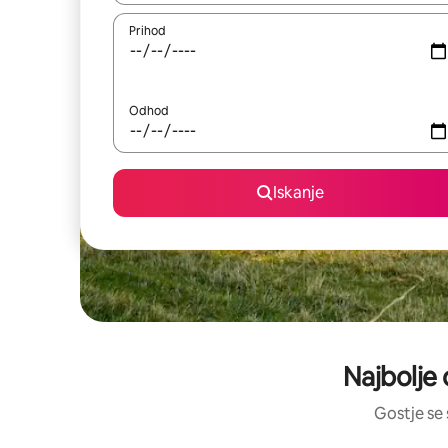
Prihod
Odhod
Iskanje
Najbolje 
Gostje se 