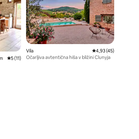
Vila
Povprečna ocena: 4,93
4,93 (45)
Očarljiva avtentična hiša v bližini Clunyja
om
Povprečna ocena: 5 od 5, št. mnenj: 11
5 (11)