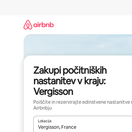
Preskoči
na
vsebino
Zakupi počitniških
nastanitev v kraju:
Vergisson
Poiščite in rezervirajte edinstvene nastanitve 
Airbnbju
Lokacija
Ko so rezultati na voljo, krmarite s puščičnima tip