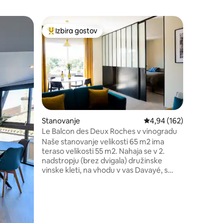
Prenočišč
Izbira gostov
Izbira g
z značko »Izbira gostov«
Najbolj priljubljena prenočišča z značko »Izbira gostov
Izbira g
om
Čarobna 
Hiša s p
vinograde
spregled
zaščiteni
(od maja
terasi (r
prefektur
200 €/ted
Stanovanje
Povprečna ocena: 4,94 
4,94 (162)
sedežni k
Le Balcon des Deux Roches v vinogradu
kleti. K
Naše stanovanje velikosti 65 m2 ima
glavno hi
teraso velikosti 55 m2. Nahaja se v 2.
za pozorn
nadstropju (brez dvigala) družinske
vinske kleti, na vhodu v vas Davayé, s
pogledom na Roches de Solutré in
Vergisson, vinogradi Saint-Véran in
Pouilly-Fuissé. Enostaven dostop (A6,
postaja TGV). Vključuje: opremljeno
kuhinjo, dnevno sobo, TV, dve spalnici z