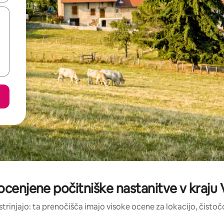
ocenjene počitniške nastanitve v kraju
strinjajo: ta prenočišča imajo visoke ocene za lokacijo, čistočo