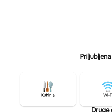
Viré Clessé, odkrijte Mâcon (5 minut
Obiščite k
stran) na bregovih Saône, mesta
govedo. Ze
Lamartine in romaničnih cerkva v regiji.
izposoja 
Pariz ob 1,5 uri (postaja TGV 2 minuti
igre. Cen
stran) Lyon za 45 minut (A6 pri 3 min)
Priljubljen
Kuhinja
Wi-F
Druge o