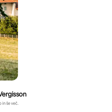
 Vergisson
 in še več.