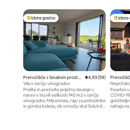
Izbira gostov
Izbira
Najbolj priljubljena prenočišča z značko »Izbira gostov«
Najbolj 
Prenočišče z bivalnim prostor
Povprečna ocena: 4,93 
4,93 (59)
Prenočišč
om
rom
Vila v osrčju vinogradov
Nepričako
Pridite in preživite prijetno bivanje v
Posebni uk
naravi v tej vili velikosti 140 m2 v osrčju
COVID-19 
vinogradov Mâconnais, raju za pohodnike
gostitelj
in gorska kolesa, ob vznožju skal Solutré
nahaja na
in Vergisson, Mont Pouilly, ki je uvrščena
zelena. 1
kot Grand Site de France. Ljubitelji dobrih
bližini po
vin, obiščite naše nešteto kleti in
in RCEA. Ž
poskusite Saint Véran, Pouilly Fuissé in
lahko svet