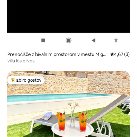
Prenočišče z bivalnim prostorom v mestu Migu
Povprečna oc
4,67 (3)
el Esteban
villa los olivos
Izbira gostov
Najbolj priljubljena prenočišča z značko »Izbira gostov«