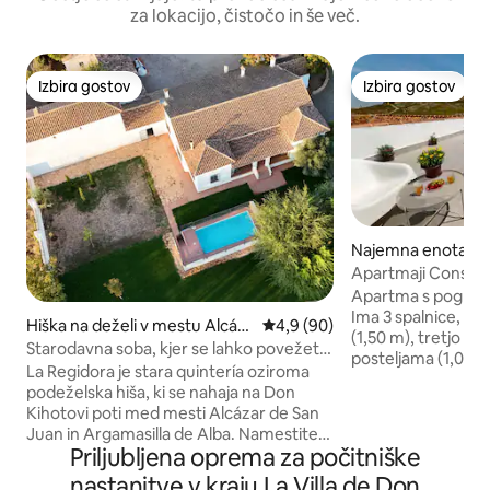
za lokacijo, čistočo in še več.
Izbira gostov
Izbira gostov
Izbira gostov
Izbira gostov
Najemna enota v 
suegra
Apartmaji Consueg
2a
Apartma s pogledo
Ima 3 spalnice, 2 
Hiška na deželi v mestu Alcáz
Povprečna ocena: 4,9 od 5, št
4,9 (90)
(1,50 m), tretjo s
ar de San Juan
Starodavna soba, kjer se lahko povežete
posteljama (1,05 
s tradicijo
La Regidora je stara quintería oziroma
raztegljivim kavč
podeželska hiša, ki se nahaja na Don
Stanovanje ima 2 
Kihotovi poti med mesti Alcázar de San
kopalnici s prho. V
Juan in Argamasilla de Alba. Namestitev
kuhalna plošča, pra
Priljubljena oprema za počitniške
je prenovljeno enonadstropno nekdanje
stroj, hladilnik, m
graščinsko poslopje iz začetka 20.
nastanitve v kraju La Villa de Don
aparat za kavo, op