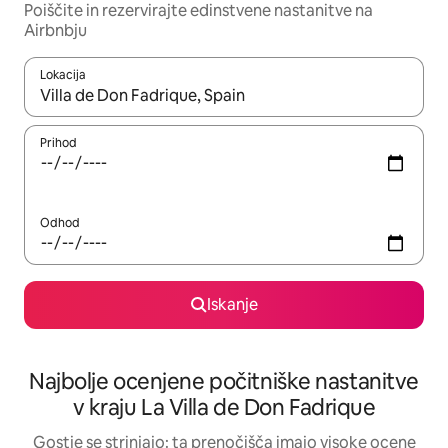
Poiščite in rezervirajte edinstvene nastanitve na
Airbnbju
Lokacija
Ko so rezultati na voljo, krmarite s puščičnima tipkama gor in dol
Prihod
Odhod
Iskanje
Najbolje ocenjene počitniške nastanitve
v kraju La Villa de Don Fadrique
Gostje se strinjajo: ta prenočišča imajo visoke ocene