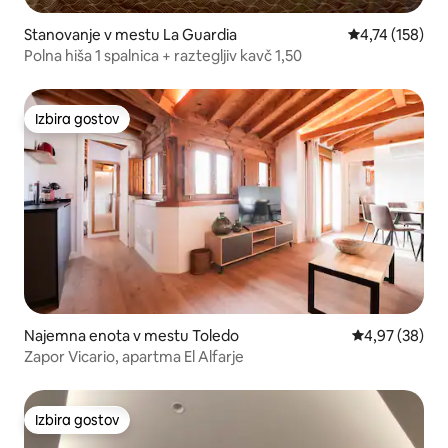
Stanovanje v mestu La Guardia
Povprečna ocen
4,74 (158)
Polna hiša 1 spalnica + raztegljiv kavč 1,50
Izbira gostov
Izbira gostov
Najemna enota v mestu Toledo
Povprečna oce
4,97 (38)
Zapor Vicario, apartma El Alfarje
Izbira gostov
Izbira gostov