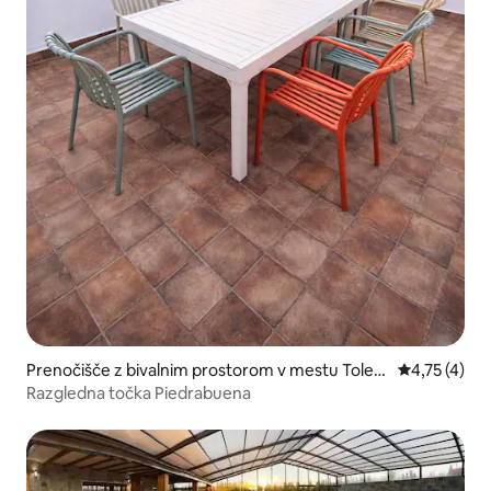
Prenočišče z bivalnim prostorom v mestu Toled
Povprečna oc
4,75 (4)
o
Razgledna točka Piedrabuena