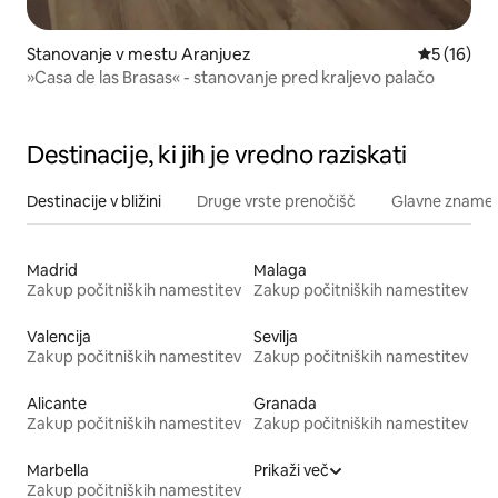
Stanovanje v mestu Aranjuez
Povprečna 
5 (16)
»Casa de las Brasas« - stanovanje pred kraljevo palačo
Destinacije, ki jih je vredno raziskati
Destinacije v bližini
Druge vrste prenočišč
Glavne znamenit
Madrid
Malaga
Zakup počitniških namestitev
Zakup počitniških namestitev
Valencija
Sevilja
Zakup počitniških namestitev
Zakup počitniških namestitev
Alicante
Granada
Zakup počitniških namestitev
Zakup počitniških namestitev
Marbella
Prikaži več
Zakup počitniških namestitev