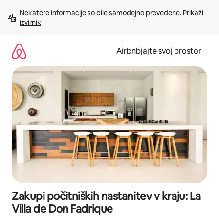
Preskoči
Nekatere informacije so bile samodejno prevedene. 
Prikaži 
na
izvirnik
vsebino
Airbnbjajte svoj prostor
Zakupi počitniških nastanitev v kraju: La
Villa de Don Fadrique