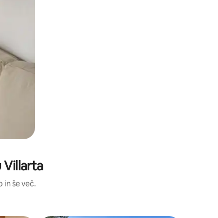
Villarta
 in še več.