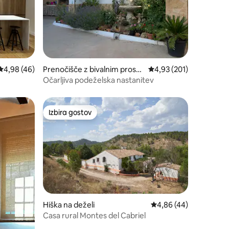
Povprečna ocena: 4,98 od 5, št. mnenj: 46
4,98 (46)
Prenočišče z bivalnim prosto
Povprečna ocena: 4,93 
4,93 (201)
rom
Očarljiva podeželska nastanitev
Izbira gostov
z značko »Izbira gostov«
Izbira gostov
Hiška na deželi
Povprečna ocena: 4,86
4,86 (44)
Casa rural Montes del Cabriel