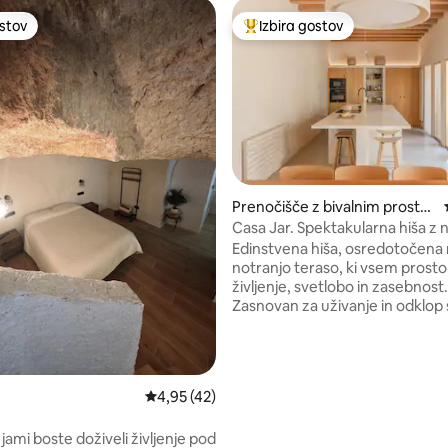
ostov
Izbira gostov
ostov
Najbolj priljubljena prenočišča 
Prenočišče z bivalnim prostor
om
Casa Jar. Spektakularna hiša z 
d 5, št. mnenj: 154
teraso.
Edinstvena hiša, osredotočena
notranjo teraso, ki vsem prost
življenje, svetlobo in zasebnost.
Zasnovan za uživanje in odklop 
prostornimi in odprtimi sobami, 
sožitje in mir. Udoben umik, kje
navznoter in je kot nalašč za tist
iščejo pristno, intimno in spoko
Povprečna ocena: 4,95 od 5, št. mnenj: 42
4,95 (42)
izkušnjo, stran od hrupa, vendar
vsega, kar je bistveno. Celotna hiša je
v jami boste doživeli življenje pod
najeta, zasebni bazen s popoln