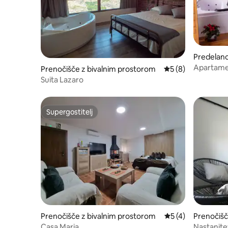
Predelano
Apartamen
Prenočišče z bivalnim prostorom
Povprečna ocena: 5
5 (8)
Suita Lazaro
Supergostitelj
Supergostitelj
Prenočišče z bivalnim prostorom
Povprečna ocena: 5
5 (4)
Prenočišč
om
Casa Maria
Nastanite