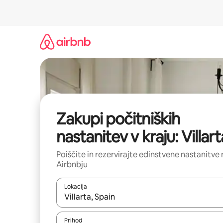
Preskoči
na
vsebino
Zakupi počitniških
nastanitev v kraju: Villart
Poiščite in rezervirajte edinstvene nastanitve 
Airbnbju
Lokacija
Ko so rezultati na voljo, krmarite s puščičnima tip
Prihod