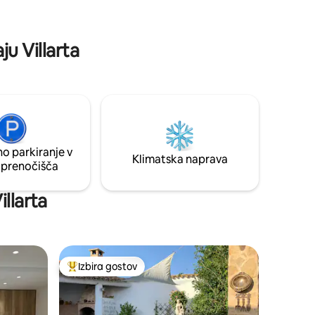
anjem
Manchegos in plezalno območje v Valera
de Abajo.
ju Villarta
o parkiranje v
Klimatska naprava
 prenočišča
llarta
Izbira gostov
z značko »Izbira gostov«
Najbolj priljubljena prenočišča z značko »Izbira gostov