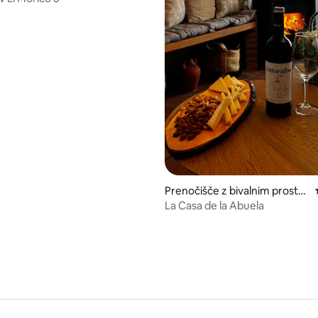
Prenočišče z bivalnim prostor
om
La Casa de la Abuela