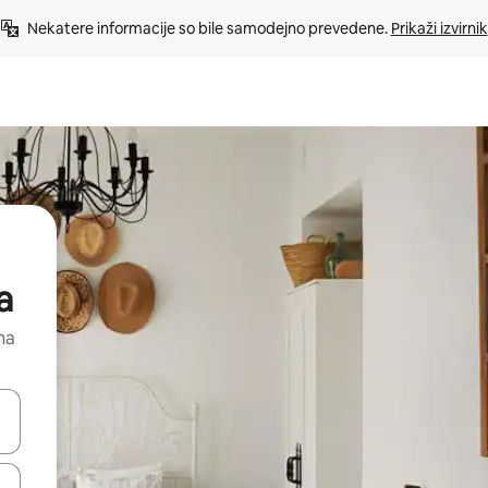
Nekatere informacije so bile samodejno prevedene. 
Prikaži izvirnik
a
na
kama gor in dol ali pa raziskujte z dotikom ali podrsljajem.