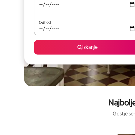
Odhod
Iskanje
Najbolj
Gostje se 