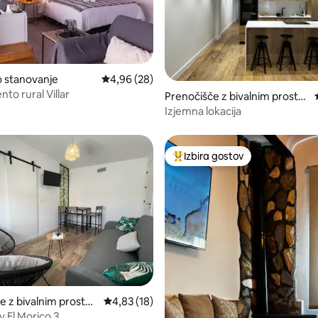
 stanovanje
Povprečna ocena: 4,96 od 5, št. mnenj: 28
4,96 (28)
to rural Villar
 od 5, št. mnenj: 8
Prenočišče z bivalnim prostor
om
Izjemna lokacija
Izbira gostov
Najbolj priljubljena prenočišča 
 od 5, št. mnenj: 4
e z bivalnim prostor
Povprečna ocena: 4,83 od 5, št. mnenj: 18
4,83 (18)
v El Morico 3