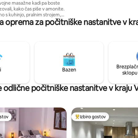
 dvojne masažne kadi pa boste
zasebnostjo se nahaja na notr
ovali, kako čas piše v amonite.
dvorišču.
o s kuhinjo, pralnim strojem,
na oprema za počitniške nastanitve v kra
dilnico, klimatsko napravo ter
em v dnevni sobi in spalnici.
a romantični oddih in zasnovano
veno doživetje. Nahaja se zelo
u Alcalá del Júcar, le dve minuti
šča pri gradu. Uživajte v
bivanja v hiši v jami z vsem
 udobjem.
Brezplačn
i
Bazen
sklopu
 odlične počitniške nastanitve v kraju Vi
ostov
Izbira gostov
ostov
Najbolj priljubljena prenočišča 