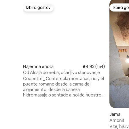
Izbira gostov
Izbira g
Izbira gostov
Izbira g
Najemna enota
Povprečna ocena: 4,92 o
4,92 (154)
Od Alcalá do neba, očarljivo stanovanje
Coquette_ Contempla montañas, rio y el
puente romano desde la cama del
alojamiento, desde la bañera
hidromasaje o sentado al sol de nuestro
balcón. Ubicado en un lugar privilegiado,
alojamiento singular ya que la mitad del
mismo está enclavado en la montaña de
Jama
nuestro pintoresco pueblo.
Amonit
Apartamento de 28m en concepto
V tej hiši 
abierto. Dispone de secador y plancha de