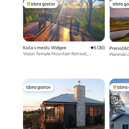
Izbira gostov
Izbira g
Najbolj priljubljena prenočišča z značko »Izbira gostov«
Izbira g
Koča v mestu Widgee
Povprečna ocena: 5 
5 (30)
Prenočišč
Vision Temple Mountain Retreat,
v mestu 
Planinski
Widgee, Gympie, Queensland
razgled na
Izbira gostov
Izbira
Izbira gostov
Najbolj 