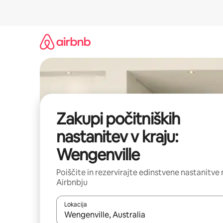
Preskoči
na
vsebino
Zakupi počitniških
nastanitev v kraju:
Wengenville
Poiščite in rezervirajte edinstvene nastanitve 
Airbnbju
Lokacija
Ko so rezultati na voljo, krmarite s puščičnima tip