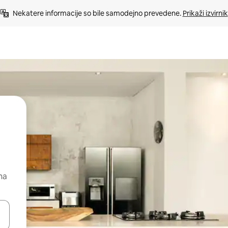
Nekatere informacije so bile samodejno prevedene. 
Prikaži izvirnik
na
kama gor in dol ali pa raziskujte z dotikom ali podrsljajem.