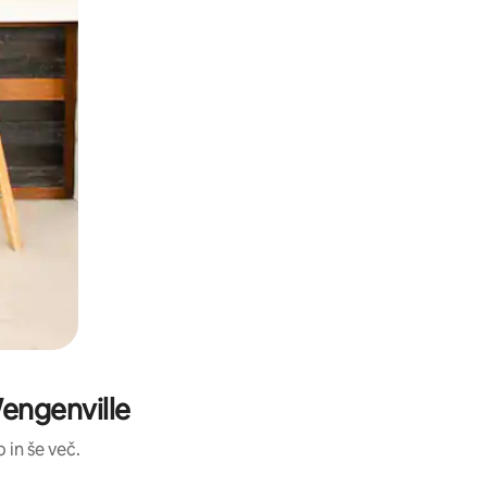
Wengenville
 in še več.