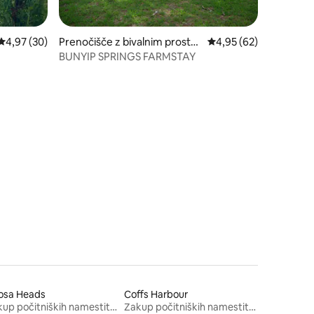
Povprečna ocena: 4,97 od 5, št. mnenj: 30
4,97 (30)
Prenočišče z bivalnim prostor
Povprečna ocena: 4,95
4,95 (62)
om v mestu Maidenwell
BUNYIP SPRINGS FARMSTAY
osa Heads
Coffs Harbour
Zakup počitniških namestitev
Zakup počitniških namestitev