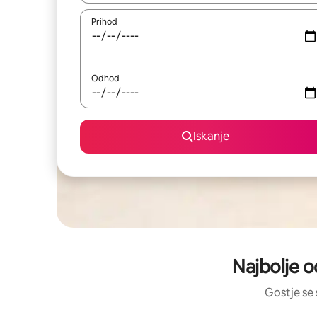
Prihod
Odhod
Iskanje
Najbolje o
Gostje se 