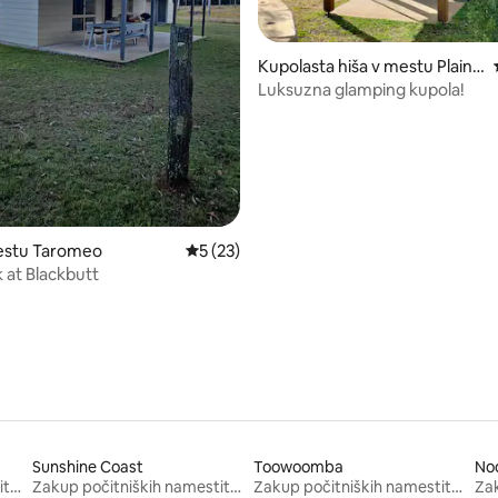
od 5, št. mnenj: 20
Kupolasta hiša v mestu Plainb
y
Luksuzna glamping kupola!
estu Taromeo
Povprečna ocena: 5 od 5, št. mnenj: 23
5 (23)
 at Blackbutt
Sunshine Coast
Toowoomba
No
Zakup počitniških namestitev
Zakup počitniških namestitev
Zakup počitniških namestitev