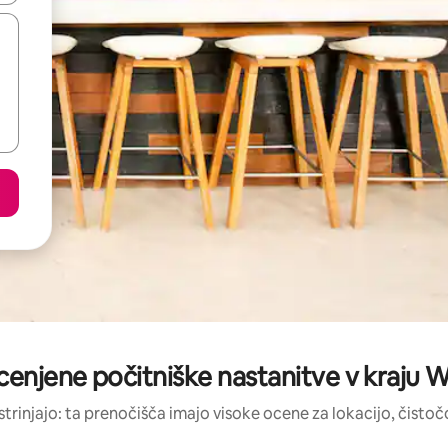
cenjene počitniške nastanitve v kraju 
strinjajo: ta prenočišča imajo visoke ocene za lokacijo, čistočo