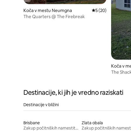
Koča v mestu Neumgna
Povprečna ocena: 5 
5 (20)
The Quarters @ The Firebreak
Koča v m
The Shack
Destinacije, ki jih je vredno raziskati
Destinacije v bližini
Brisbane
Zlata obala
Zakup počitniških namestitev