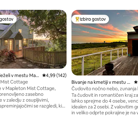
 gostov
Izbira gostov
priljubljena prenočišča z značko »Izbira gostov«
Najbolj priljubljena prenočišča 
deželi v mestu Mapl
Povprečna ocena: 4,99 od 5, št. mnenj: 142
4,99 (142)
 Mist Cottage
Bivanje na kmetiji v mestu B
P
ooie
 v Mapleton Mist Cottage,
Čudovito nočno nebo, zunanja 
prenovljeno zasebno
razgledi in ognjišče
Ta čudovit in romantičen kraj z
e v zaledju z osupljivimi,
lahko sprejme do 4 osebe, vend
preminjajočimi se razgledi, ki
idealen za 2 osebi. Z valovitim 
h dneh raztezajo proti oceanu.
in veliko odprte pokrajine je na 
ivo prenočišče z dvema
veliko prostora za raziskovanje.
 je kot nalašč za pare, prijatelje
v kravah, ki se sprehajajo po paš
lansko družino. Ima kamin, kavni
neverjetnih zvezdah ponoči na te
spresso, razkošne postelje, o
zunanji kopeli ob ognju in kozarc