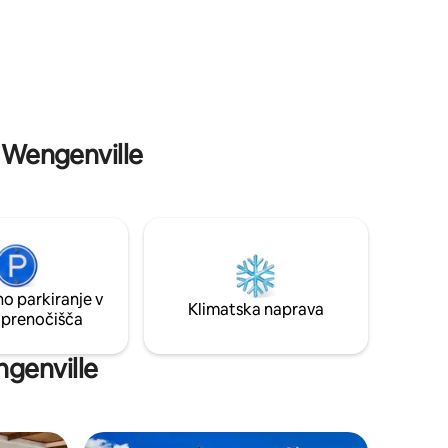
cenimo. Naša jurta je kot nalašč za
ga smo
romantičen oddih ali miren oddih. Ponuja
edinstveno mešanico udobja in okolju
urnett
prijaznega bivanja. Rezervirajte zdaj za
arne,
nepozabno pustolovščino na kmetiji.
ju, če
u Wengenville
o parkiranje v
Klimatska naprava
 prenočišča
ngenville