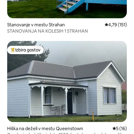
Stanovanje v mestu Strahan
Povprečna ocen
4,79 (151)
STANOVANJA NA KOLESIH 1 STRAHAN
Izbira gostov
Najbolj priljubljena prenočišča z značko »Izbira gostov«
Hiška na deželi v mestu Queenstown
Povprečna 
5 (16)