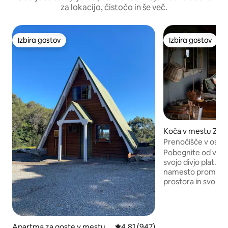
za lokacijo, čistočo in še več.
Izbira gostov
Izbira gostov
Izbira gostov
Izbira gostov
Koča v mestu Zee
Prenočišče v osredn
Prospector
Pobegnite od vsakd
svojo divjo plat. Sanjate o tem, da bi
namesto prometa i
prostora in svobo
Tasmanije vas kliče. In zdaj ste na
popolno izhodiščn
regiji Zeehan … La
koča za vsakega ra
Apartma za goste v mestu S
Povprečna ocena: 4,81 od 5, št.
4,81 (947)