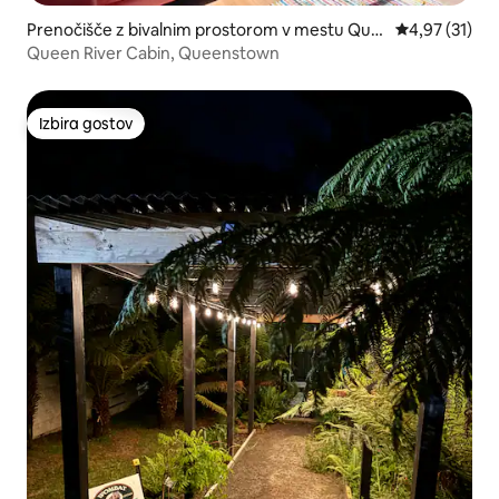
Prenočišče z bivalnim prostorom v mestu Que
Povprečna oce
4,97 (31)
enstown
Queen River Cabin, Queenstown
Izbira gostov
Izbira gostov