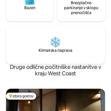
in uporaba motelov ter pralnica za goste.
Brezplačno
</p> <p></p>
Bazen
parkiranje v sklopu
prenočišča
Klimatska naprava
Druge odlične počitniške nastanitve v
kraju West Coast
Izbira gostov
Najbolj priljubljena prenočišča z značko »Izbira gostov«