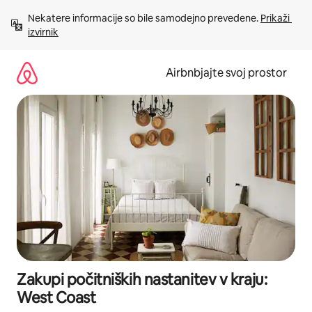
Preskoči
Nekatere informacije so bile samodejno prevedene. 
Prikaži 
na
izvirnik
vsebino
Airbnbjajte svoj prostor
Zakupi počitniških nastanitev v kraju:
West Coast