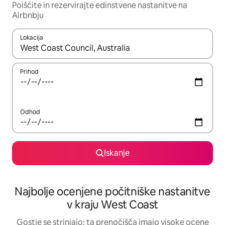
Poiščite in rezervirajte edinstvene nastanitve na
Airbnbju
Lokacija
Ko so rezultati na voljo, krmarite s puščičnima tipkama gor in dol
Prihod
Odhod
Iskanje
Najbolje ocenjene počitniške nastanitve
v kraju West Coast
Gostje se strinjajo: ta prenočišča imajo visoke ocene