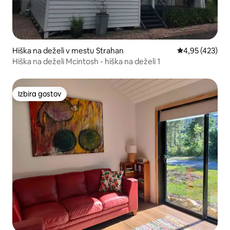
Hiška na deželi v mestu Strahan
Povprečna ocen
4,95 (423)
Hiška na deželi Mcintosh - hiška na deželi 1
Izbira gostov
Izbira gostov