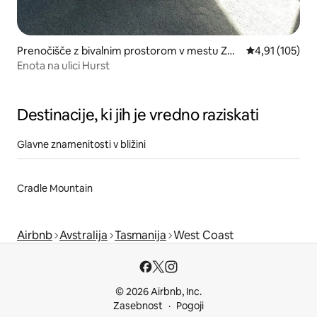
Prenočišče z bivalnim prostorom v mestu Zee
Povprečna ocen
4,91 (105)
han
Enota na ulici Hurst
Destinacije, ki jih je vredno raziskati
Glavne znamenitosti v bližini
Cradle Mountain
Airbnb
Avstralija
Tasmanija
West Coast
© 2026 Airbnb, Inc.
Zasebnost
Pogoji