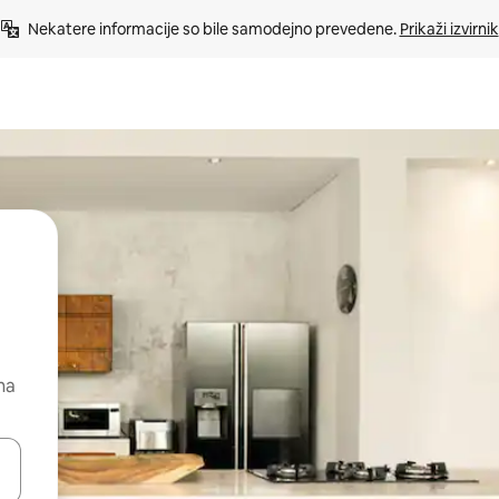
Nekatere informacije so bile samodejno prevedene. 
Prikaži izvirnik
na
kama gor in dol ali pa raziskujte z dotikom ali podrsljajem.