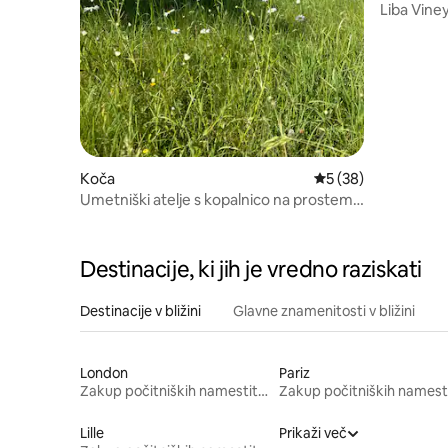
Liba Vine
Koča
Povprečna ocena: 5 
5 (38)
Umetniški atelje s kopalnico na prostem
in pogledom na polje
Destinacije, ki jih je vredno raziskati
Destinacije v bližini
Glavne znamenitosti v bližini
London
Pariz
Zakup počitniških namestitev
Lille
Prikaži več