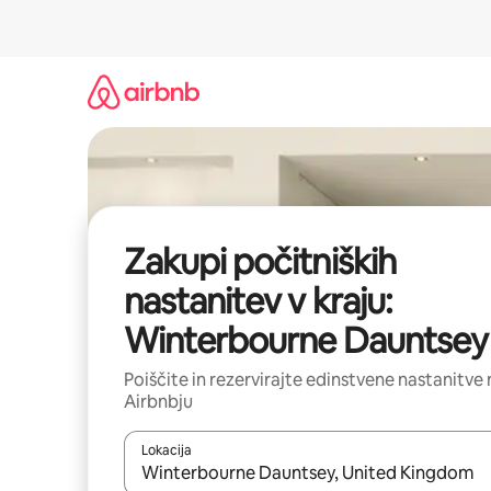
Preskoči
na
vsebino
Zakupi počitniških
nastanitev v kraju:
Winterbourne Dauntsey
Poiščite in rezervirajte edinstvene nastanitve 
Airbnbju
Lokacija
Ko so rezultati na voljo, krmarite s puščičnima tip