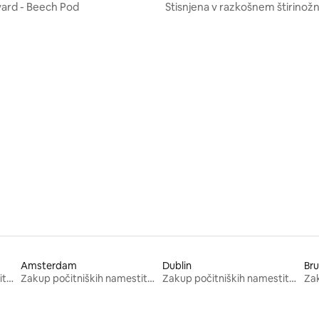
yard - Beech Pod
Stisnjena v razkošnem štirino
predelu na georgijanski terasi
od 5, št. mnenj: 38
Amsterdam
Dublin
Bru
Zakup počitniških namestitev
Zakup počitniških namestitev
Zakup počitniških namestitev