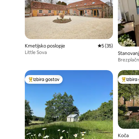
Kmetijsko poslopje
Povprečna ocena: 5 
5 (35)
Little Sova
Stanovan
Brezplačn
stanovanj
Izbira gostov
Izbira
Najbolj priljubljena prenočišča z značko »Izbira gostov«
Najbolj 
Koča