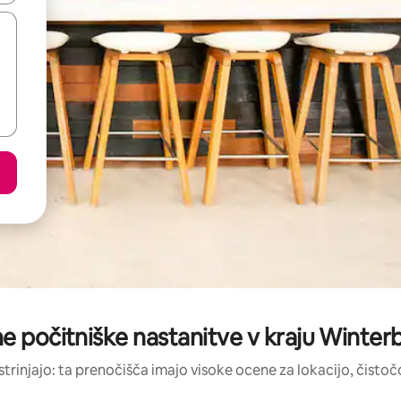
ne počitniške nastanitve v kraju Winte
strinjajo: ta prenočišča imajo visoke ocene za lokacijo, čistočo