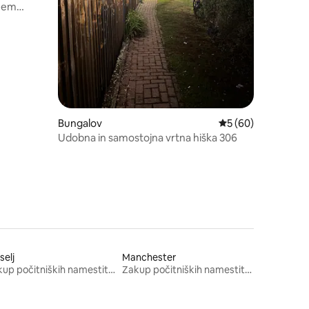
žnem
Bungalov
Povprečna ocena: 5
5 (60)
Udobna in samostojna vrtna hiška 306
selj
Manchester
Zakup počitniških namestitev
Zakup počitniških namestitev