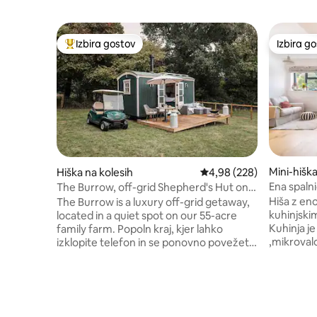
Izbira gostov
Izbira g
Najbolj priljubljena prenočišča z značko »Izbira gostov«
Izbira g
Mini-hišk
Hiška na kolesih
Povprečna ocena: 4,98 o
4,98 (228)
Ena spaln
The Burrow, off-grid Shepherd's Hut on
Stonehe
family farm
Hiša z en
The Burrow is a luxury off-grid getaway,
kuhinjski
located in a quiet spot on our 55-acre
Kuhinja j
family farm. Popoln kraj, kjer lahko
,mikroval
izklopite telefon in se ponovno povežete
/zamrzova
z naravo. Pastirska koliba po meri z
Na voljo s
obrtniškimi značilnostmi. Zakonska
Popolnoma c
postelja, gorilnik za hlode, naprava za
je zelo u
sončenje s * polnilnikom* USB * ročno
svežo bel
izdelana kuhinja s