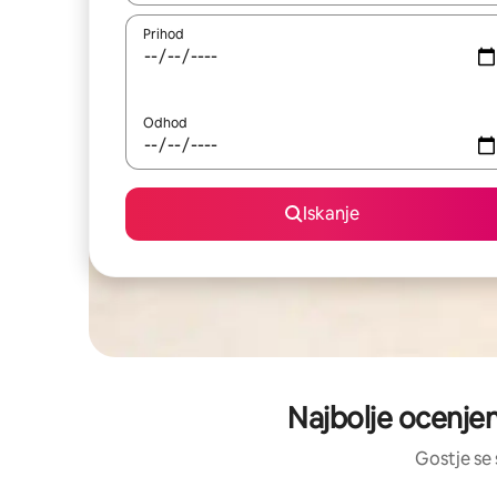
Prihod
Odhod
Iskanje
Najbolje ocenje
Gostje se 