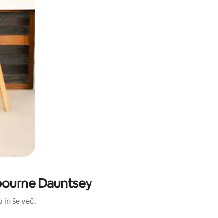
rbourne Dauntsey
 in še več.