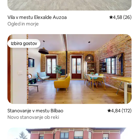
Vila v mestu Elexalde Auzoa
Povprečna oce
4,58 (26)
Ogled in morje
Izbira gostov
Izbira gostov
Stanovanje v mestu Bilbao
Povprečna ocen
4,84 (172)
Novo stanovanje ob reki