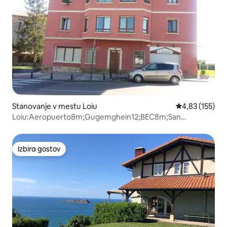
Stanovanje v mestu Loiu
Povprečna ocen
4,83 (155)
Loiu:Aeropuerto8m;Gugemghein12;BEC8m;San
Mames10m
Izbira gostov
Izbira gostov