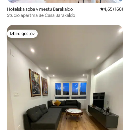
Hotelska soba v mestu Barakaldo
Povprečna ocen
4,65 (160)
Studio apartma Be Casa Barakaldo
Izbira gostov
Izbira gostov