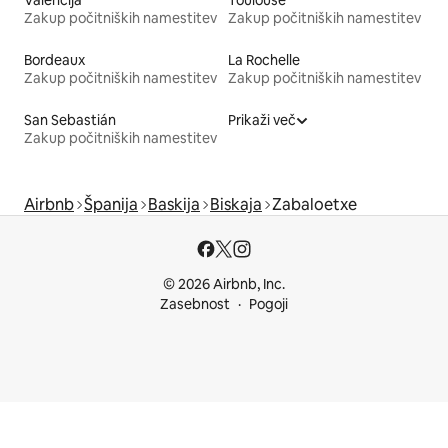
Zakup počitniških namestitev
Zakup počitniških namestitev
Bordeaux
La Rochelle
Zakup počitniških namestitev
Zakup počitniških namestitev
San Sebastián
Prikaži več
Zakup počitniških namestitev
Airbnb
Španija
Baskija
Biskaja
Zabaloetxe
© 2026 Airbnb, Inc.
Zasebnost
Pogoji