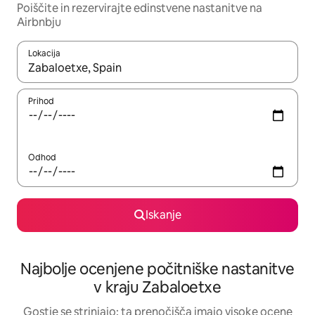
Poiščite in rezervirajte edinstvene nastanitve na
Airbnbju
Lokacija
Ko so rezultati na voljo, krmarite s puščičnima tipkama gor in dol
Prihod
Odhod
Iskanje
Najbolje ocenjene počitniške nastanitve
v kraju Zabaloetxe
Gostje se strinjajo: ta prenočišča imajo visoke ocene