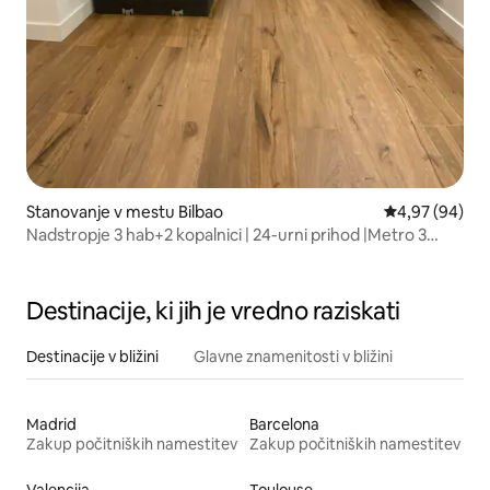
Stanovanje v mestu Bilbao
Povprečna oce
4,97 (94)
Nadstropje 3 hab+2 kopalnici | 24-urni prihod |Metro 3
min|Wi-Fi
Destinacije, ki jih je vredno raziskati
Destinacije v bližini
Glavne znamenitosti v bližini
Madrid
Barcelona
Zakup počitniških namestitev
Zakup počitniških namestitev
Valencija
Toulouse