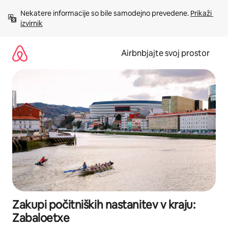
Preskoči
Nekatere informacije so bile samodejno prevedene. 
Prikaži 
na
izvirnik
vsebino
Airbnbjajte svoj prostor
Zakupi počitniških nastanitev v kraju:
Zabaloetxe