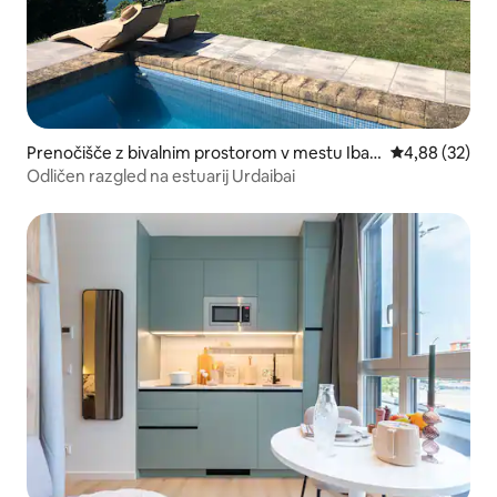
Prenočišče z bivalnim prostorom v mestu Ibar
Povprečna oce
4,88 (32)
ranguelua
Odličen razgled na estuarij Urdaibai