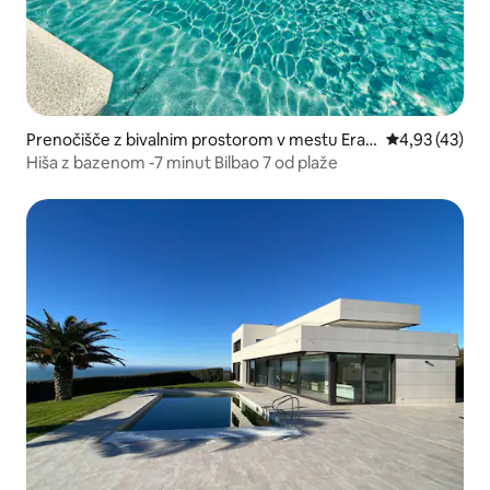
Prenočišče z bivalnim prostorom v mestu Eran
Povprečna oce
4,93 (43)
dio
Hiša z bazenom -7 minut Bilbao 7 od plaže