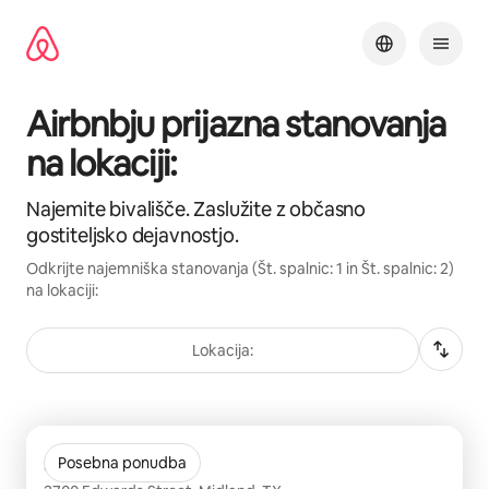
Preskoči
na
vsebino
Airbnbju prijazna stanovanja
na lokaciji:
Najemite bivališče. Zaslužite z občasno
gostiteljsko dejavnostjo.
Odkrijte najemniška stanovanja (Št. spalnic: 1 in Št. spalnic: 2)
na lokaciji:
Lokacija:
Prikazanih je 0 elementov od 0
Sundance Creek
Posebna ponudba