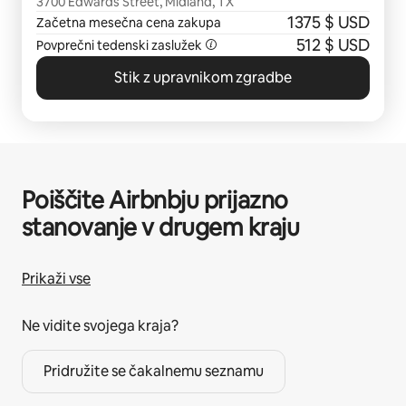
3700 Edwards Street, Midland, TX
1375 $ USD
Začetna mesečna cena zakupa
512 $ USD
Povprečni tedenski zaslužek
Stik z upravnikom zgradbe
Poiščite Airbnbju prijazno
stanovanje v drugem kraju
Prikaži vse
Ne vidite svojega kraja?
Pridružite se čakalnemu seznamu