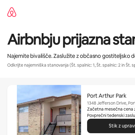
Preskoči
na
vsebino
Airbnbju prijazna stan
Najemite bivališče. Zaslužite z občasno gostiteljsko d
Odkrijte najemniška stanovanja (Št. spalnic: 1, Št. spalnic: 2 in Št. sp
Prikazanih je 0 elementov od 0
Port Arthur Park
1348 Jefferson Drive, Por
Začetna mesečna cena 
Povprečni tedenski zasl
Stik z upra