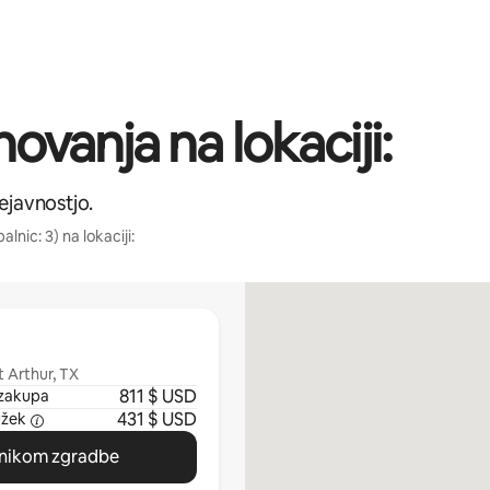
ovanja na lokaciji:
ejavnostjo.
alnic: 3) na lokaciji:
t Arthur, TX
811 $ USD
zakupa
431 $ USD
užek
vnikom zgradbe