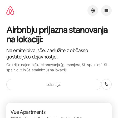
Preskoči
na
vsebino
Airbnbju prijazna stanovanja
na lokaciji:
Najemite bivališče. Zaslužite z občasno
gostiteljsko dejavnostjo.
Odkrijte najemniška stanovanja (garsonjera, Št. spalnic: 1, Št.
spalnic: 2 in Št. spalnic: 3) na lokaciji:
Lokacija:
Prikazanih je 0 elementov od 0
Vue Apartments