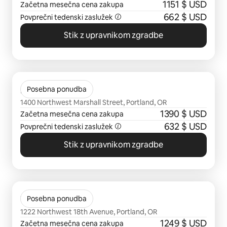
1151 $ USD
Začetna mesečna cena zakupa
662 $ USD
Povprečni tedenski zaslužek
Stik z upravnikom zgradbe
Prikazanih je 0 elementov od 0
Enso
Posebna ponudba
1400 Northwest Marshall Street, Portland, OR
1390 $ USD
Začetna mesečna cena zakupa
632 $ USD
Povprečni tedenski zaslužek
Stik z upravnikom zgradbe
Prikazanih je 0 elementov od 0
The Addy
Posebna ponudba
1222 Northwest 18th Avenue, Portland, OR
1249 $ USD
Začetna mesečna cena zakupa