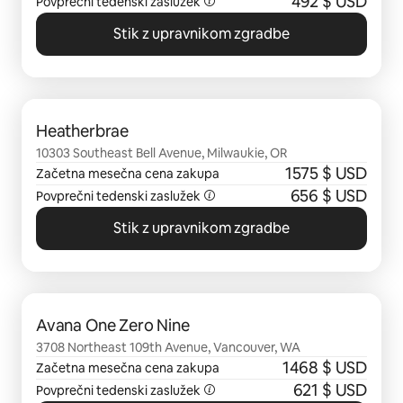
492 $ USD
Povprečni tedenski zaslužek
Stik z upravnikom zgradbe
Prikazanih je 0 elementov od 0
Heatherbrae
10303 Southeast Bell Avenue, Milwaukie, OR
1575 $ USD
Začetna mesečna cena zakupa
656 $ USD
Povprečni tedenski zaslužek
Stik z upravnikom zgradbe
Prikazanih je 0 elementov od 0
Avana One Zero Nine
3708 Northeast 109th Avenue, Vancouver, WA
1468 $ USD
Začetna mesečna cena zakupa
621 $ USD
Povprečni tedenski zaslužek