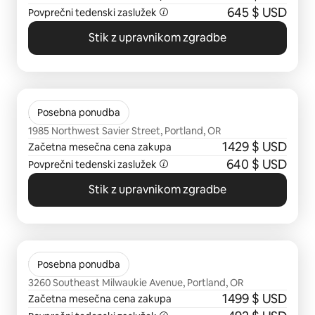
645 $ USD
Povprečni tedenski zaslužek
Stik z upravnikom zgradbe
Prikazanih je 0 elementov od 0
Millhouse
Posebna ponudba
1985 Northwest Savier Street, Portland, OR
1429 $ USD
Začetna mesečna cena zakupa
640 $ USD
Povprečni tedenski zaslužek
Stik z upravnikom zgradbe
Prikazanih je 0 elementov od 0
The Frankie
Posebna ponudba
3260 Southeast Milwaukie Avenue, Portland, OR
1499 $ USD
Začetna mesečna cena zakupa