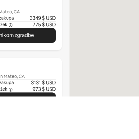
 Mateo, CA
3349 $ USD
zakupa
775 $ USD
užek
vnikom zgradbe
an Mateo, CA
3131 $ USD
zakupa
973 $ USD
užek
vnikom zgradbe
Prikaži vse
ts