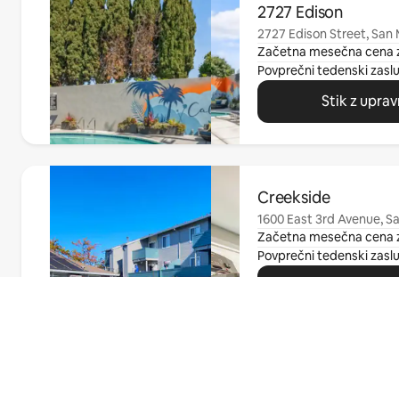
2727 Edison
2727 Edison Street, San
Začetna mesečna cena 
Povprečni tedenski zasl
Stik z upra
Prikazanih je 0 elementov od 0
Creekside
1600 East 3rd Avenue, S
Začetna mesečna cena 
Povprečni tedenski zasl
Stik z upra
Poiščite
Prikazanih je 0 elementov od 0
West 5th Apartmen