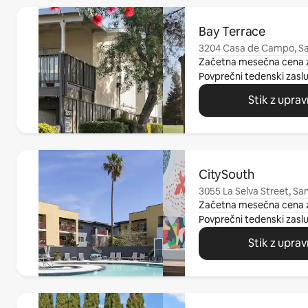
Prikazanih je 0 elementov od 0
Bay Terrace
3204 Casa de Campo, S
Začetna mesečna cena 
Povprečni tedenski zasl
Stik z upra
Prikazanih je 0 elementov od 0
CitySouth
3055 La Selva Street, S
Začetna mesečna cena 
Povprečni tedenski zasl
Stik z upra
Prikazanih je 0 elementov od 0