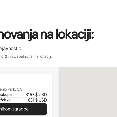
ovanja na lokaciji:
ejavnostjo.
 2 in Št. spalnic: 3) na lokaciji:
Menlo Park, CA
3157 $ USD
zakupa
631 $ USD
užek
vnikom zgradbe