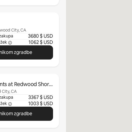
dwood City, CA
3680 $ USD
zakupa
1062 $ USD
užek
vnikom zgradbe
nts at Redwood Shore
 City, CA
3367 $ USD
zakupa
1003 $ USD
užek
vnikom zgradbe