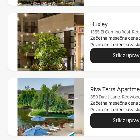
Prikazanih je 0 elementov od 0
Huxley
1355 El Camino Real, Re
Začetna mesečna cena 
Povprečni tedenski zasl
Stik z upra
Prikazanih je 0 elementov od 0
Riva Terra Apartme
s
850 Davit Lane, Redwood
Začetna mesečna cena 
Povprečni tedenski zasl
Stik z upra