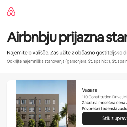
Preskoči
na
vsebino
Airbnbju prijazna stan
Najemite bivališče. Zaslužite z občasno gostiteljsko d
Odkrijte najemniška stanovanja (garsonjera, Št. spalnic: 1, Št. spalnic:
Prikazanih je 0 elementov od 0
Vasara
110 Constitution Drive, 
Začetna mesečna cena 
Povprečni tedenski zasl
Stik z upra