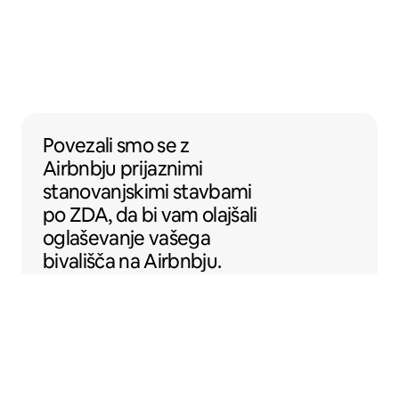
Povezali smo se z Airbnbju prijaznimi stan
Povezali smo se
z
Airbnbju prijaznimi
stanovanjskimi stavbami
po ZDA, da bi vam olajšali
oglaševanje vašega
bivališča na Airbnbju.
Sentral Apartments
Denver, Kolorado