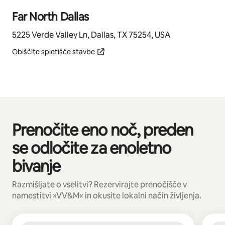
Far North Dallas
5225 Verde Valley Ln, Dallas, TX 75254, USA
Obiščite spletišče stavbe
Prenočite eno noč, preden
Prikazanih je 0 elementov od 0
se odločite za enoletno
bivanje
Razmišljate o vselitvi? Rezervirajte prenočišče v
namestitvi »VV&M« in okusite lokalni način življenja.