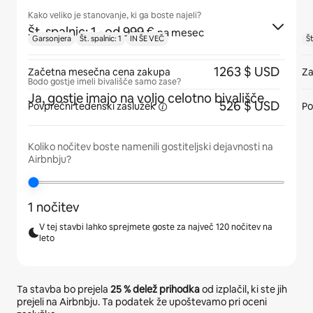
Kako veliko je stanovanje, ki ga boste najeli?
Št. spalnic: 1
· od 999 €
na mesec
Garsonjera
Št. spalnic: 1
IN ŠE VEČ
Št
1263 $ USD
Začetna mesečna cena zakupa
Za
Bodo gostje imeli bivališče samo zase?
Ja, gostje imajo na voljo celotno bivališče
526 $ USD
Povprečni tedenski
zaslužek
Po
Koliko nočitev boste namenili gostiteljski dejavnosti na
Airbnbju?
1 nočitev
V tej stavbi lahko sprejmete goste za največ 120 nočitev na
leto
Ta stavba bo prejela
25 %
delež prihodka
od izplačil, ki ste jih
prejeli na Airbnbju. Ta podatek že upoštevamo pri oceni