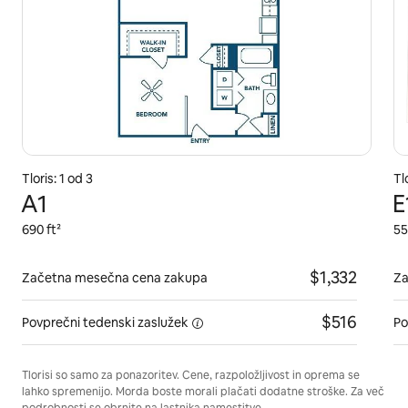
Tloris: 1 od 3
Tl
A1
E
690 ft²
55
$1,332
Začetna mesečna cena zakupa
Za
$516
Povprečni tedenski
zaslužek
Po
Tlorisi so samo za ponazoritev. Cene, razpoložljivost in oprema se
lahko spremenijo. Morda boste morali plačati dodatne stroške. Za več