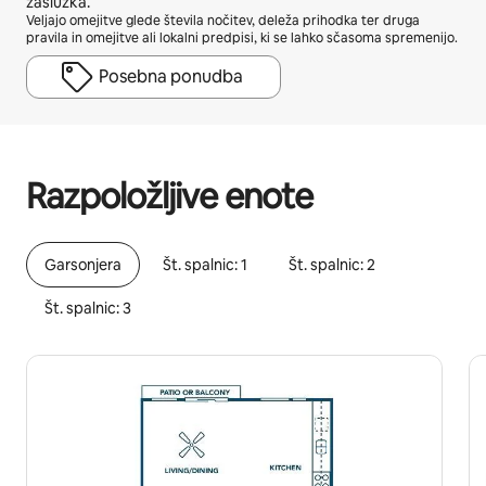
zaslužka.
Veljajo omejitve glede števila nočitev, deleža prihodka ter druga
pravila in omejitve ali lokalni predpisi, ki se lahko sčasoma spremenijo.
Posebna ponudba
Potencialni zaslužek znaša €468 na mesec
Razpoložljive enote
Garsonjera
Št. spalnic: 1
Št. spalnic: 2
Št. spalnic: 3