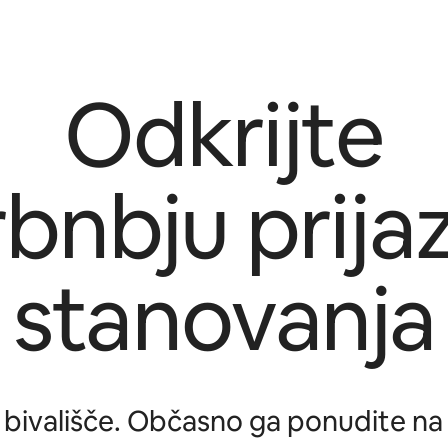
Odkrijte
rbnbju prija
stanovanja
 bivališče. Občasno ga ponudite na 