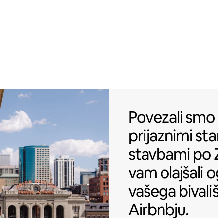
Povezali smo 
Povezali smo
prijaznimi
sta
stavbami po 
vam olajšali 
vašega bivali
Airbnbju.