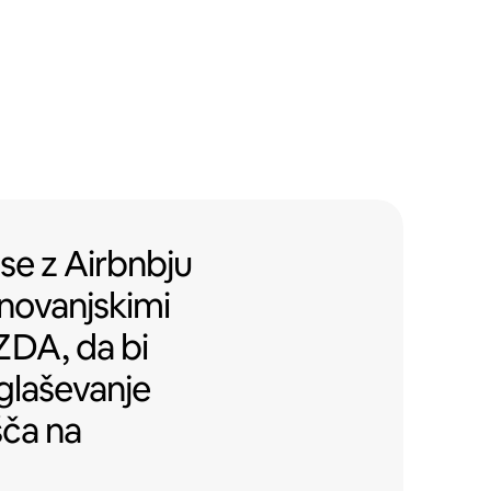
se z Airbnbju prijaznimi stanovan
 se
z
Airbnbju
novanjskimi
ZDA, da bi
oglaševanje
šča na